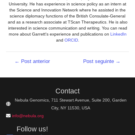
University. He has experience in science policy as an intern at
the Science and Innovation Network where he assisted in the
science diplomacy functions of the British Consulate-General
and as a research associate at TScan Therapeutics. He is also
interested in science communication and writing. You can read
more about Garrett's experience and publications on
LinkedIn
and
ORCID
.
Navegação
←
Post anterior
Post seguinte
→
de
Post
Contact
Nebula Genomics, 711 Stewart Avenue, Suite 200, Garden
City, NY 11530, USA
info@nebula.org
Follow us!