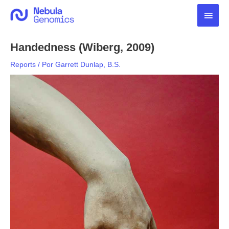
Ir
Men
para
o
princ
conteúdo
Handedness (Wiberg, 2009)
Reports
/ Por
Garrett Dunlap, B.S.