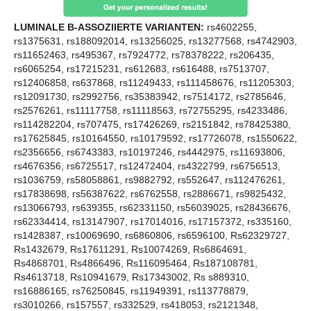
LUMINALE B-ASSOZIIERTE VARIANTEN:
rs4602255,
rs1375631, rs188092014, rs13256025, rs13277568, rs4742903,
rs11652463, rs495367, rs7924772, rs78378222, rs206435,
rs6065254, rs17215231, rs612683, rs616488, rs7513707,
rs12406858, rs637868, rs11249433, rs111458676, rs11205303,
rs12091730, rs2992756, rs35383942, rs7514172, rs2785646,
rs2576261, rs11117758, rs11118563, rs72755295, rs4233486,
rs114282204, rs707475, rs17426269, rs2151842, rs78425380,
rs17625845, rs10164550, rs10179592, rs17726078, rs1550622,
rs2356656, rs6743383, rs10197246, rs4442975, rs11693806,
rs4676356, rs6725517, rs12472404, rs4322799, rs6756513,
rs1036759, rs58058861, rs9882792, rs552647, rs112476261,
rs17838698, rs56387622, rs6762558, rs2886671, rs9825432,
rs13066793, rs639355, rs62331150, rs56039025, rs28436676,
rs62334414, rs13147907, rs17014016, rs17157372, rs335160,
rs1428387, rs10069690, rs6860806, rs6596100, Rs62329727,
Rs1432679, Rs17611291, Rs10074269, Rs6864691,
Rs4868701, Rs4866496, Rs116095464, Rs187108781,
Rs4613718, Rs10941679, Rs17343002, Rs s889310,
rs16886165, rs76250845, rs11949391, rs113778879,
rs3010266, rs157557, rs332529, rs418053, rs2121348,