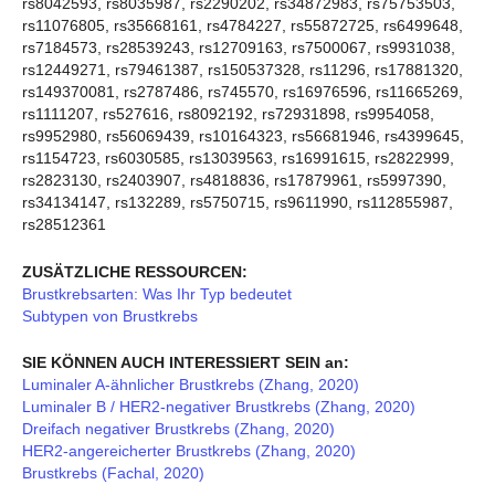
rs8042593, rs8035987, rs2290202, rs34872983, rs75753503,
rs11076805, rs35668161, rs4784227, rs55872725, rs6499648,
rs7184573, rs28539243, rs12709163, rs7500067, rs9931038,
rs12449271, rs79461387, rs150537328, rs11296, rs17881320,
rs149370081, rs2787486, rs745570, rs16976596, rs11665269,
rs1111207, rs527616, rs8092192, rs72931898, rs9954058,
rs9952980, rs56069439, rs10164323, rs56681946, rs4399645,
rs1154723, rs6030585, rs13039563, rs16991615, rs2822999,
rs2823130, rs2403907, rs4818836, rs17879961, rs5997390,
rs34134147, rs132289, rs5750715, rs9611990, rs112855987,
rs28512361
ZUSÄTZLICHE RESSOURCEN:
Brustkrebsarten: Was Ihr Typ bedeutet
Subtypen von Brustkrebs
SIE KÖNNEN AUCH INTERESSIERT SEIN an:
Luminaler A-ähnlicher Brustkrebs (Zhang, 2020)
Luminaler B / HER2-negativer Brustkrebs (Zhang, 2020)
Dreifach negativer Brustkrebs (Zhang, 2020)
HER2-angereicherter Brustkrebs (Zhang, 2020)
Brustkrebs (Fachal, 2020)