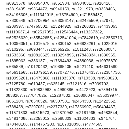
rs6913578, rs60954078, rs851984, rs6904031, rs910416,
rs3819405, rs9364472, rs6940159, rs12211970, rs9358466,
rs34196306, rs111342015, rs73754909, rs71559437,
rs7800548, rs12706954, rs68056147, rs62485509, rs7971,
rs289997, rs74765302, rs13244925, rs17268829, rs4439053,
rs111963714, rs62517052, rs12546444, rs13267382,
rs62526620, rs35542655, rs12541094, rs7842619, rs12550713,
rs10096351, rs1016578, rs7830152, rs66823261, rs1028016,
rs310295, rs9693444, rs13365225, rs1511243, rs72658084,
rs1533366, rs10816625, rs13294895, rs7848334, rs630965,
rs1895062, rs3861871, rs17694493, rs4880038, rs10975870,
rs665889, rs10120432, rs10885405, rs9421410, rs45631580,
rs45631563, rs10796139, rs7072776, rs10764337, rs2384736,
rs10995201, rs6479868, rs111833376, rs719338, rs4980029,
rs7125780, rs610437, rs625145, rs7121616, rs7939702,
rs11822830, rs10832963, rs4980386, rs4472923, rs7394715
0838267, rs77047825, rs12287832, rs10896047, rs35039974,
rs661204, rs78540526, rs6597981, rs2454399, rs12422552,
rs788458, rs7297051, rs2277339, rs17356907, rs56404467,
rs11571833, rs9315973, rs12870942, rs2181965, rs4983544,
rs34914085, rs2253012, rs2588809, rs11624333, rs941764,
rs78440108, rs144767203, rs187010898, rs4774565,