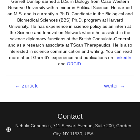
Garrett Dunlap earned a B.S. in Biology from Case Western
Reserve University with a minor in Political Science. He earned
an M.S. and is currently a Ph.D. Candidate in the Biological and
Biomedical Sciences (BBS) Ph.D. program at Harvard
University. He has experience in science policy as an intern at
the Science and Innovation Network where he assisted in the
science diplomacy functions of the British Consulate-General
and as a research associate at TScan Therapeutics. He is also
interested in science communication and writing. You can read
more about Garrett's experience and publications on
LinkedIn
and
ORCID
.
Beitrags-
←
zurück
weiter
→
Navigation
Contact
Nebula Genomics, 711 Stewart Avenue, Suite 200, Garden
City, NY 11530, USA