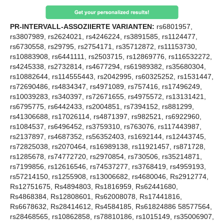
PR-INTERVALL-ASSOZIIERTE VARIANTEN:
rs6801957,
rs3807989, rs2624021, rs4246224, rs3891585, rs1124477,
rs6730558, rs29795, rs2754171, rs35712872, rs11153730,
rs10883908, rs6441111, rs2503715, rs12869776, rs116532272,
rs4245338, rs2732814, rs4677294, rs61989382, rs35680304,
rs10882644, rs114555443, rs2042995, rs60325252, rs1531447,
rs72690486, rs4834347, rs4971089, rs757416, rs17496249,
rs10039283, rs340397, rs72671655, rs4975572, rs13131421,
rs6795775, rs6442433, rs2004851, rs7394152, rs881299,
rs41306688, rs17026114, rs4871397, rs982521, rs6922960,
rs1084537, rs6496452, rs3759310, rs763076, rs117443987,
rs2137897, rs4687352, rs56352403, rs1692144, rs12443745,
rs72825038, rs2070464, rs16989138, rs11921457, rs871728,
rs1285678, rs74772720, rs2970854, rs730506, rs35214871,
rs7199856, rs12616546, rs74537277, rs3768419, rs4959193,
rs57214150, rs1255908, rs13006682, rs4680046, Rs2912774,
Rs12751675, Rs4894803, Rs1816959, Rs62441680,
Rs4868384, Rs12808601, Rs62008078, Rs17441816,
Rs6678632, Rs28414612, Rs4584185, Rs61824886 58577564,
rs28468565, rs10862858, rs78810186, rs1015149, rs35006907,