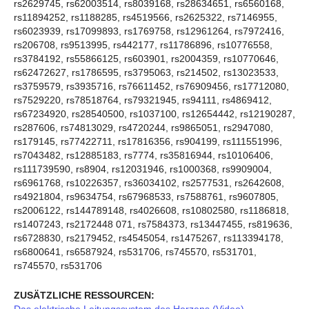
rs2629745, rs62003514, rs8039168, rs28634651, rs6560168,
rs11894252, rs1188285, rs4519566, rs2625322, rs7146955,
rs6023939, rs17099893, rs1769758, rs12961264, rs7972416,
rs206708, rs9513995, rs442177, rs11786896, rs10776558,
rs3784192, rs55866125, rs603901, rs2004359, rs10770646,
rs62472627, rs1786595, rs3795063, rs214502, rs13023533,
rs3759579, rs3935716, rs76611452, rs76909456, rs17712080,
rs7529220, rs78518764, rs79321945, rs94111, rs4869412,
rs67234920, rs28540500, rs1037100, rs12654442, rs12190287,
rs287606, rs74813029, rs4720244, rs9865051, rs2947080,
rs179145, rs77422711, rs17816356, rs904199, rs111551996,
rs7043482, rs12885183, rs7774, rs35816944, rs10106406,
rs111739590, rs8904, rs12031946, rs1000368, rs9909004,
rs6961768, rs10226357, rs36034102, rs2577531, rs2642608,
rs4921804, rs9634754, rs67968533, rs7588761, rs9607805,
rs2006122, rs144789148, rs4026608, rs10802580, rs1186818,
rs1407243, rs2172448 071, rs7584373, rs13447455, rs819636,
rs6728830, rs2179452, rs4545054, rs1475267, rs113394178,
rs6800641, rs6587924, rs531706, rs745570, rs531701,
rs745570, rs531706
ZUSÄTZLICHE RESSOURCEN:
Das elektrische Leitungssystem des Herzens (Video)