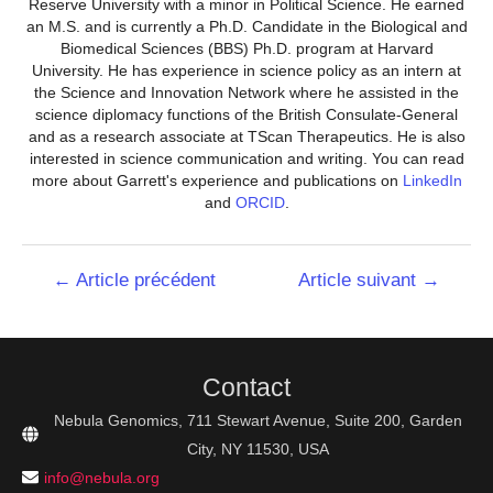
Reserve University with a minor in Political Science. He earned
an M.S. and is currently a Ph.D. Candidate in the Biological and
Biomedical Sciences (BBS) Ph.D. program at Harvard
University. He has experience in science policy as an intern at
the Science and Innovation Network where he assisted in the
science diplomacy functions of the British Consulate-General
and as a research associate at TScan Therapeutics. He is also
interested in science communication and writing. You can read
more about Garrett's experience and publications on
LinkedIn
and
ORCID
.
Navigation
←
Article précédent
Article suivant
→
de
l’article
Contact
Nebula Genomics, 711 Stewart Avenue, Suite 200, Garden
City, NY 11530, USA
info@nebula.org