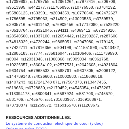
rs17099893, rs1769758, rs12961264, rs7972416, rs206708,
rs9513995, rs442177, rs11786896, rs10776558, rs3784192,
rs55866125, rs603901, rs2004359, rs10770646, rs62472627,
rs1786595, rs3795063, rs214502, rs13023533, rs3759579,
rs3935716, rs76611452, rs76909456, rs17712080, rs7529220,
rs78518764, rs79321945, rs94111, rs4869412, rs67234920,
rs28540500, rs1037100, rs12654442, rs12190287, rs287606,
rs74813029, rs4720244, rs9865051, rs2947080, rs179145,
rs77422711, rs17816356, rs904199, rs111551996, rs7043482,
rs12885183, rs7774, rs35816944, rs10106406, rs111739590,
rs8904, rs12031946, rs1000368, rs9909004, rs6961768,
rs10226357, rs36034102, rs2577531, rs2642608, rs4921804,
rs9634754, rs67968533, rs7588761, rs9607805, rs2006122,
rs144789148, rs4026608, rs10802580, rs118686818,
rs1407243, rs217241748 071, rs7584373, rs13447455,
rs819636, rs6728830, rs2179452, rs4545054, rs1475267,
rs113394178, rs6800641, rs6587924, rs531706, rs745570,
rs531706, rs745570, rs51 r31683967, r3169168671,
rs7371087s, rs11269672, r316916570, rs11269672
RESSOURCES ADDITIONNELLES:
Le système de conduction électrique du cœur (vidéo)
Qu’est-ce qu’un ECG?