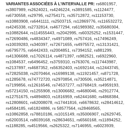
VARIANTES ASSOCIÉES À L’INTERVALLE PR:
rs6801957,
rs3807989, rs2624021, rs4246224, rs3891585, rs1124477,
rs6730558, rs29795, rs2754171, rs35712872, rs11153730,
rs10883908, rs6441111, rs2503715, rs12869776, rs116532272,
rs4245338, rs2732814, rs4677294, rs61989382, rs35680304,
rs10882644, rs114555443, rs2042995, rs60325252, rs1531447,
rs72690486, rs4834347, rs4971089, rs757416, rs17496249,
rs10039283, rs340397, rs72671655, rs4975572, rs13131421,
rs6795775, rs6442433, rs2004851, rs7394152, rs881299,
rs41306688, rs17026114, rs4871397, rs982521, rs6922960,
rs1084537, rs6496452, rs3759310, rs763076, rs117443987,
rs2137897, rs4687352, rs56352403, rs1692144, rs12443745,
rs72825038, rs2070464, rs16989138, rs11921457, rs871728,
rs1285678, rs74772720, rs2970854, rs730506, rs35214871,
rs7199856, rs12616546, rs74537277, rs3768419, rs4959193,
rs57214150, rs1255908, rs13006682, rs4680046, rs2912774,
rs12751675, rs4894803, rs1816959, rs62441680, rs4868384,
rs12808601, rs62008078, rs17441816, rs6678632, rs28414612,
rs4584185, rs61824886, rs 58577564, rs28468565,
rs10862858, rs78810186, rs1015149, rs35006907, rs2629745,
rs62003514, rs8039168, rs28634651, rs6560168, rs11894252,
rs1188285, rs4519566, rs2625322, rs7146955, rs6023939,