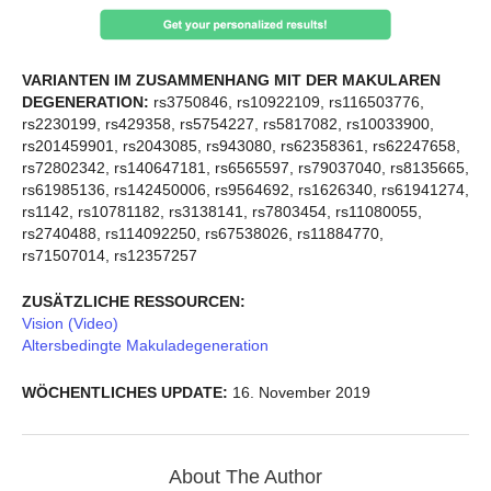
VARIANTEN IM ZUSAMMENHANG MIT DER MAKULAREN
DEGENERATION:
rs3750846, rs10922109, rs116503776,
rs2230199, rs429358, rs5754227, rs5817082, rs10033900,
rs201459901, rs2043085, rs943080, rs62358361, rs62247658,
rs72802342, rs140647181, rs6565597, rs79037040, rs8135665,
rs61985136, rs142450006, rs9564692, rs1626340, rs61941274,
rs1142, rs10781182, rs3138141, rs7803454, rs11080055,
rs2740488, rs114092250, rs67538026, rs11884770,
rs71507014, rs12357257
ZUSÄTZLICHE RESSOURCEN:
Vision (Video)
Altersbedingte Makuladegeneration
WÖCHENTLICHES UPDATE:
16. November 2019
About The Author