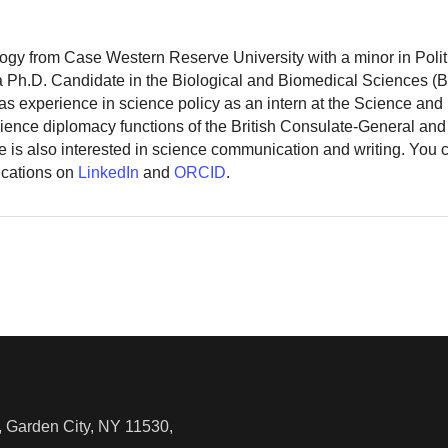
logy from Case Western Reserve University with a minor in Polit
 a Ph.D. Candidate in the Biological and Biomedical Sciences (
as experience in science policy as an intern at the Science and
ience diplomacy functions of the British Consulate-General and
 is also interested in science communication and writing. You
ications on
LinkedIn
and
ORCID
.
 Garden City, NY 11530,