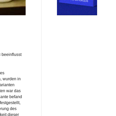
beeinflusst
des
n, wurden in
arianten
nten war das
iante befand
stgestellt,
erung des
keit dieser