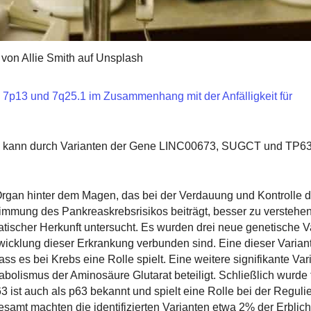
 von Allie Smith auf Unsplash
, 7p13 und 7q25.1 im Zusammenhang mit der Anfälligkeit für
 kann durch Varianten der Gene LINC00673, SUGCT und TP63 
Organ hinter dem Magen, das bei der Verdauung und Kontrolle 
stimmung des Pankreaskrebsrisikos beiträgt, besser zu verstehe
tischer Herkunft untersucht. Es wurden drei neue genetische V
Entwicklung dieser Erkrankung verbunden sind. Eine dieser Varia
s es bei Krebs eine Rolle spielt. Eine weitere signifikante Var
ismus der Aminosäure Glutarat beteiligt. Schließlich wurde fe
3 ist auch als p63 bekannt und spielt eine Rolle bei der Reguli
samt machten die identifizierten Varianten etwa 2% der Erblich