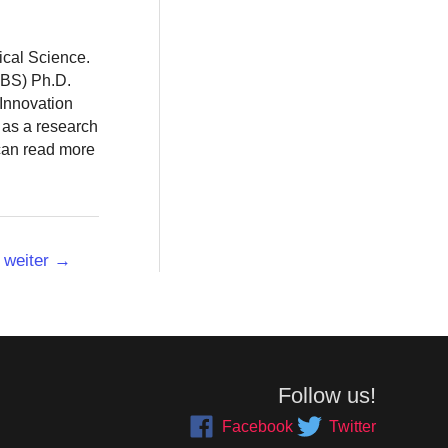
ical Science.
BBS) Ph.D.
 Innovation
 as a research
 can read more
weiter
→
Follow us!
Facebook
Twitter