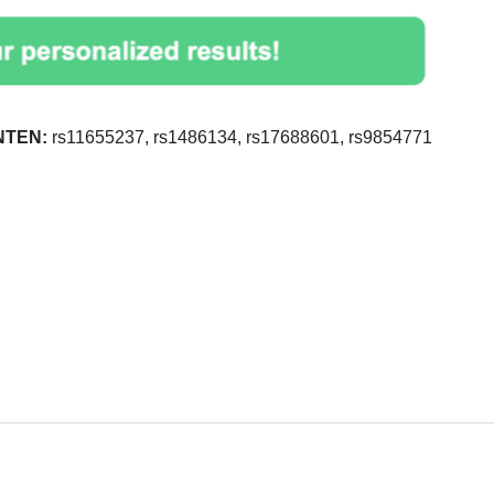
NTEN:
rs11655237, rs1486134, rs17688601, rs9854771