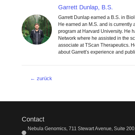
Garrett Dunlap, B.S.
Garrett Dunlap earned a B.S. in Bio
He earned an M.S. and is currently
program at Harvard University. He h
Network where he assisted in the sc
associate at TScan Therapeutics. He
about Garrett's experience and publ
Beitrags-
←
zurück
Navigation
Contact
Nebula Genomics, 711 Stewart Avenue, Suite 200,