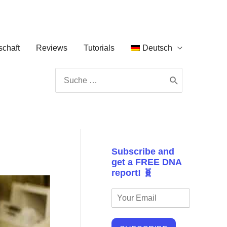
chaft
Reviews
Tutorials
Deutsch
Search
for:
Subscribe and
get a FREE DNA
report! 🧬