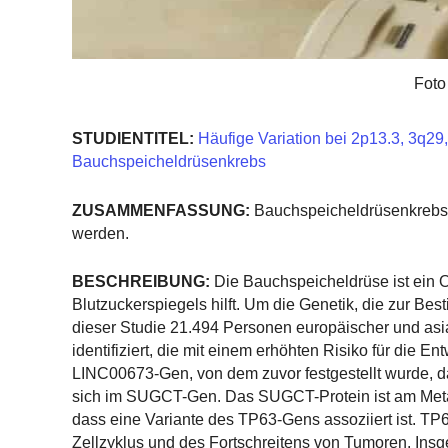
Foto
STUDIENTITEL:
Häufige Variation bei 2p13.3, 3q29
Bauchspeicheldrüsenkrebs
ZUSAMMENFASSUNG:
Bauchspeicheldrüsenkrebs
werden.
BESCHREIBUNG:
Die Bauchspeicheldrüse ist ein 
Blutzuckerspiegels hilft. Um die Genetik, die zur Be
dieser Studie 21.494 Personen europäischer und asia
identifiziert, die mit einem erhöhten Risiko für die 
LINC00673-Gen, von dem zuvor festgestellt wurde, das
sich im SUGCT-Gen. Das SUGCT-Protein ist am Metabol
dass eine Variante des TP63-Gens assoziiert ist. TP6
Zellzyklus und des Fortschreitens von Tumoren. Insge