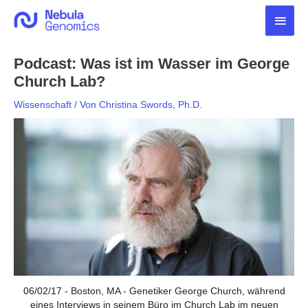
Zum
Haup
Inhalt
springen
Podcast: Was ist im Wasser im George
Church Lab?
Wissenschaft
/ Von
Christina Swords, Ph.D.
06/02/17 - Boston, MA - Genetiker George Church, während
eines Interviews in seinem Büro im Church Lab im neuen