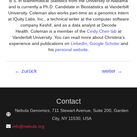
B.S. in Mathematical Statistics from the University of Alabama
and is currently a Ph.D. Candidate in Biostatistics at Vanderbilt
University. Coleman also works part-time as a genomics intern
at IQuity Labs, Inc., a technical writer at the computer software
company Keshif, and as a data analyst at Decode
Health. Coleman is a member of the
Cindy Chen lab
at
Vanderbilt University. You can read more about Christina's
experience and publications on
LinkedIn
,
Google Scholar
and
his
personal website
.
Beitrags-
←
zurück
weiter
→
Navigation
Contact
Nebula Genomics, 711 Stewart Avenue, Suite 200, Garden
City, NY 11530, USA
info@nebula.org