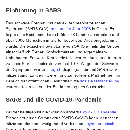
Einführung in SARS
Das schwere Coronavirus des akuten respiratorischen
Syndroms (SARS-CoV)
entstand im Jahr 2003
in China. Es
folgte eine Epidemie, die sich über 26 Länder ausbreitete und
über 8000 Menschen infizierte, bevor das Virus eingedämmt
wurde. Die typischen Symptome von SARS ähneln der Grippe,
einschließlich Fieber, Kopfschmerzen und allgemeinem
Unbehagen. Schwere Krankheitsfälle waren häufig und führten
zu einer Sterblichkeitsrate von fast 10%. Wegen der Schwere
der Symptome war es
möglich
diejenigen, die mit SARS-CoV
infiziert sind, zu identifizieren und zu isolieren. Maßnahmen im
Bereich der öffentlichen Gesundheit wie
soziale Distanzierung
waren erfolgreich bei der Eindämmung des Ausbruchs.
SARS und die COVID-19-Pandemie
Bei der heutigen ist die Situation anders
Covid-19 Pandemie
.
Dieses neuartige Coronavirus (SARS-CoV-2) kann Menschen
infizieren, die dann weitgehend verbleiben
asymptomatisch
.
Dies macht es viel schwieriger, diejenigen Infizierten zu