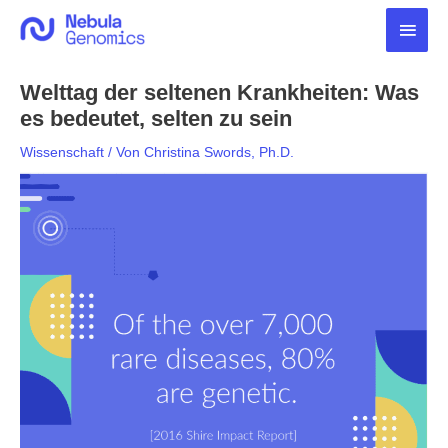
Zum
Haup
Inhalt
springen
Welttag der seltenen Krankheiten: Was
es bedeutet, selten zu sein
Wissenschaft
/ Von
Christina Swords, Ph.D.