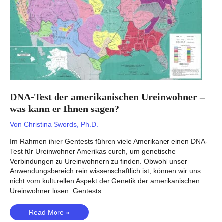
was
sagt
es
Ihnen?
DNA-Test der amerikanischen Ureinwohner –
was kann er Ihnen sagen?
Von
Christina Swords, Ph.D.
Im Rahmen ihrer Gentests führen viele Amerikaner einen DNA-
Test für Ureinwohner Amerikas durch, um genetische
Verbindungen zu Ureinwohnern zu finden. Obwohl unser
Anwendungsbereich rein wissenschaftlich ist, können wir uns
nicht vom kulturellen Aspekt der Genetik der amerikanischen
Ureinwohner lösen. Gentests …
DNA-
Read More »
Test