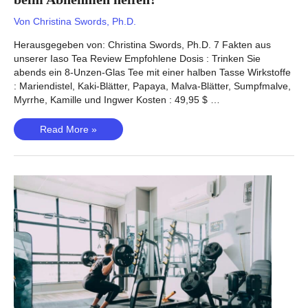
Von
Christina Swords, Ph.D.
Herausgegeben von: Christina Swords, Ph.D. 7 Fakten aus
unserer Iaso Tea Review Empfohlene Dosis : Trinken Sie
abends ein 8-Unzen-Glas Tee mit einer halben Tasse Wirkstoffe
: Mariendistel, Kaki-Blätter, Papaya, Malva-Blätter, Sumpfmalve,
Myrrhe, Kamille und Ingwer Kosten : 49,95 $ …
Iaso
Read More »
Tea
Bewertung:
Kann
ein
Reinigungstee
beim
Abnehmen
helfen?