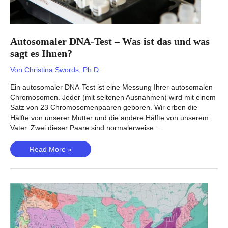
Autosomaler DNA-Test – Was ist das und was
sagt es Ihnen?
Von
Christina Swords, Ph.D.
Ein autosomaler DNA-Test ist eine Messung Ihrer autosomalen
Chromosomen. Jeder (mit seltenen Ausnahmen) wird mit einem
Satz von 23 Chromosomenpaaren geboren. Wir erben die
Hälfte von unserer Mutter und die andere Hälfte von unserem
Vater. Zwei dieser Paare sind normalerweise …
Autosomaler
Read More »
DNA-
Test
–
Was
ist
das
und