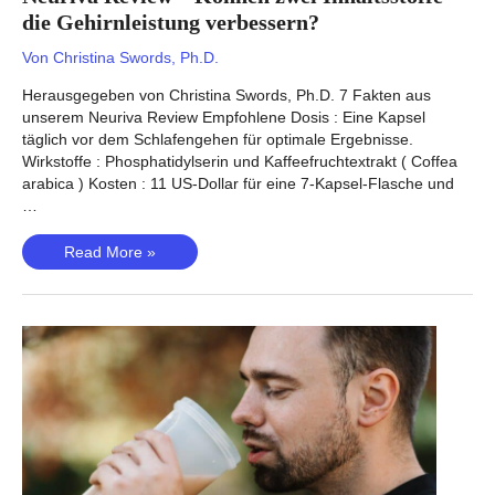
die Gehirnleistung verbessern?
Von
Christina Swords, Ph.D.
Herausgegeben von Christina Swords, Ph.D. 7 Fakten aus
unserem Neuriva Review Empfohlene Dosis : Eine Kapsel
täglich vor dem Schlafengehen für optimale Ergebnisse.
Wirkstoffe : Phosphatidylserin und Kaffeefruchtextrakt ( Coffea
arabica ) Kosten : 11 US-Dollar für eine 7-Kapsel-Flasche und
…
Neuriva
Read More »
Review
–
Können
zwei
Inhaltsstoffe
die
Gehirnleistung
verbessern?