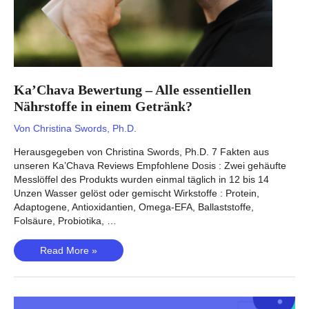
Ka’Chava Bewertung – Alle essentiellen
Nährstoffe in einem Getränk?
Von
Christina Swords, Ph.D.
Herausgegeben von Christina Swords, Ph.D. 7 Fakten aus
unseren Ka’Chava Reviews Empfohlene Dosis : Zwei gehäufte
Messlöffel des Produkts wurden einmal täglich in 12 bis 14
Unzen Wasser gelöst oder gemischt Wirkstoffe : Protein,
Adaptogene, Antioxidantien, Omega-EFA, Ballaststoffe,
Folsäure, Probiotika, …
Ka’Chava
Read More »
Bewertung
–
Alle
essentiellen