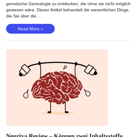
genetische Genealogie zu entdecken, die ohne sie nicht möglich
gewesen wäre. Dieser Artikel behandelt die wesentlichen Dinge,
die Sie über die …
Wie
Read More »
verwenden
Sie
einen
Y-
DNA-
Test,
um
Ihre
väterliche
Abstammung
zu
verfolgen?
Neuriva Review – Können zwei Inhaltsstoffe