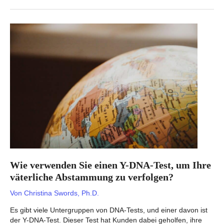
der
amerikanischen
Ureinwohner
–
was
kann
er
Ihnen
sagen?
Wie verwenden Sie einen Y-DNA-Test, um Ihre
väterliche Abstammung zu verfolgen?
Von
Christina Swords, Ph.D.
Es gibt viele Untergruppen von DNA-Tests, und einer davon ist
der Y-DNA-Test. Dieser Test hat Kunden dabei geholfen, ihre