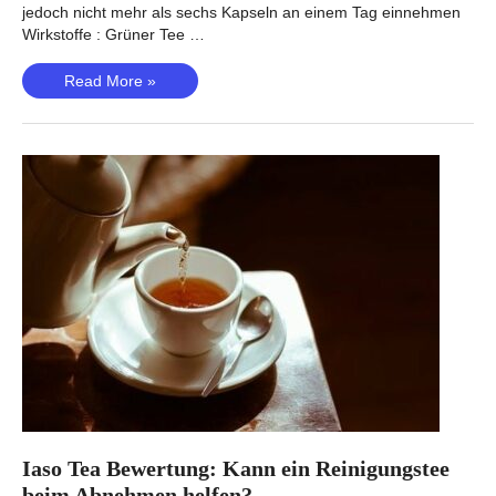
jedoch nicht mehr als sechs Kapseln an einem Tag einnehmen
Wirkstoffe : Grüner Tee …
Bio
Read More »
X4
Review
–
Multifunktionales
Gewichtsmanagement
Probiotikum?
Iaso Tea Bewertung: Kann ein Reinigungstee
beim Abnehmen helfen?