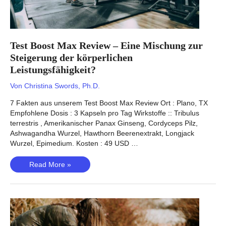
Test Boost Max Review – Eine Mischung zur
Steigerung der körperlichen
Leistungsfähigkeit?
Von
Christina Swords, Ph.D.
7 Fakten aus unserem Test Boost Max Review Ort : Plano, TX
Empfohlene Dosis : 3 Kapseln pro Tag Wirkstoffe :: Tribulus
terrestris , Amerikanischer Panax Ginseng, Cordyceps Pilz,
Ashwagandha Wurzel, Hawthorn Beerenextrakt, Longjack
Wurzel, Epimedium. Kosten : 49 USD …
Test
Read More »
Boost
Max
Review
–
Eine
Mischung