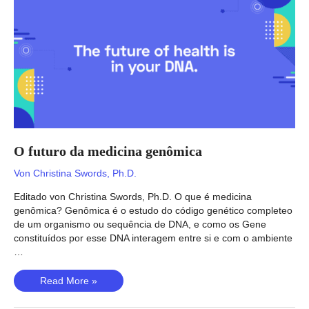
Nährstoffe
in
einem
Getränk?
O futuro da medicina genômica
Von
Christina Swords, Ph.D.
Editado von Christina Swords, Ph.D. O que é medicina
genômica? Genômica é o estudo do código genético completeo
de um organismo ou sequência de DNA, e como os Gene
constituídos por esse DNA interagem entre si e com o ambiente
…
O
Read More »
futuro
da