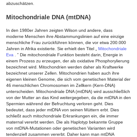
abzuschätzen.
Mitochondriale DNA (mtDNA)
In den 1980er Jahren zeigten Wilson und andere, dass
moderne Menschen ihre Abstammungslinien auf eine einzige
menschliche Frau zurückführen können, die vor etwa 200.000
Jahren in Afrika existierte. Sie erhielt den Titel „
Mitochondriale
Eva
. ” Die mitochondriale Funktion besteht darin, Energie in
einem Prozess zu erzeugen, der als oxidative Phosphorylierung
bezeichnet wird. Mitochondrien werden daher als Kraftwerke
bezeichnet
unserer Zellen. Mitochondrien haben auch ihre
eigenen kleinen Genome, die sich vom genetischen Material der
46 menschlichen Chromosomen im Zellkern (Kern-DNA)
unterscheiden. Mitochondriale DNA (mtDNA) wird ausschließlich
von der Mutter an das Kind weitergegeben, da die mtDNA in den
Spermien während der Befruchtung verloren geht. Dies
bedeutet, dass jeder mtDNA von seinen Müttern erbt. Dies
schließt auch mitochondriale Erkrankungen ein, die immer
maternal vererbt werden. Die als Haplotyp bekannte Gruppe
von mtDNA-Mutationen oder genetischen Varianten wird
tendenziell zusammen vererbt. Daher kann man mtDNA