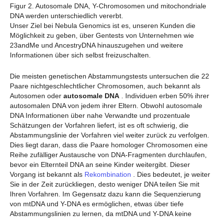
Figur 2. Autosomale DNA, Y-Chromosomen und mitochondriale
DNA werden unterschiedlich vererbt.
Unser Ziel bei Nebula Genomics ist es, unseren Kunden die
Möglichkeit zu geben, über Gentests von Unternehmen wie
23andMe und AncestryDNA hinauszugehen und weitere
Informationen über sich selbst freizuschalten.
Die meisten genetischen Abstammungstests untersuchen die 22
Paare nichtgeschlechtlicher Chromosomen, auch bekannt als
Autosomen oder
autosomale DNA
. Individuen erben 50% ihrer
autosomalen DNA von jedem ihrer Eltern. Obwohl autosomale
DNA Informationen über nahe Verwandte und prozentuale
Schätzungen der Vorfahren liefert, ist es oft schwierig, die
Abstammungslinie der Vorfahren viel weiter zurück zu verfolgen.
Dies liegt daran, dass die Paare homologer Chromosomen eine
Reihe zufälliger Austausche von DNA-Fragmenten durchlaufen,
bevor ein Elternteil DNA an seine Kinder weitergibt. Dieser
Vorgang ist bekannt als
Rekombination
. Dies bedeutet, je weiter
Sie in der Zeit zurückliegen, desto weniger DNA teilen Sie mit
Ihren Vorfahren. Im Gegensatz dazu kann die Sequenzierung
von mtDNA und Y-DNA es ermöglichen, etwas über tiefe
Abstammungslinien zu lernen, da mtDNA und Y-DNA keine