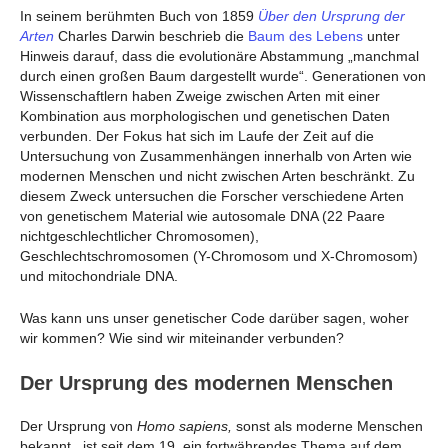
In seinem berühmten Buch von 1859
Über den Ursprung der
Arten
Charles Darwin beschrieb die
Baum des Lebens
unter
Hinweis darauf, dass die evolutionäre Abstammung „manchmal
durch einen großen Baum dargestellt wurde“. Generationen von
Wissenschaftlern haben Zweige zwischen Arten mit einer
Kombination aus morphologischen und genetischen Daten
verbunden. Der Fokus hat sich im Laufe der Zeit auf die
Untersuchung von Zusammenhängen innerhalb von Arten wie
modernen Menschen und nicht zwischen Arten beschränkt. Zu
diesem Zweck untersuchen die Forscher verschiedene Arten
von genetischem Material wie autosomale DNA (22 Paare
nichtgeschlechtlicher Chromosomen),
Geschlechtschromosomen (Y-Chromosom und X-Chromosom)
und mitochondriale DNA.
Was kann uns unser genetischer Code darüber sagen, woher
wir kommen? Wie sind wir miteinander verbunden?
Der Ursprung des modernen Menschen
Der Ursprung von
Homo sapiens,
sonst als moderne Menschen
bekannt
,
ist seit dem 19. ein fortwährendes Thema auf dem