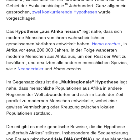
th
Gebiet der Evolutionsbiologie
Jahrhundert. Ganz allgemein
gesprochen,
zwei konkurrierende Hypothesen
wurde
vorgeschlagen.
Das
Hypothese „aus Afrika heraus“
legt nahe, dass sich
moderne Menschen von ihrem wahrscheinlichsten
gemeinsamen Vorfahren entwickelt haben,
Homo erectus
,
in
Afrika vor etwa 200.000 Jahren. In der Folge wanderten
moderne Menschen aus Afrika aus, um den Rest der Welt zu
bevölkern, und ersetzten alle anderen menschlichen Spezies,
wie z
Neandertaler
und
Homo erectus
.
Im Gegensatz dazu ist die
„Multiregionale“ Hypothese
legt
nahe, dass menschliche Populationen aus Afrika in andere
Regionen der Welt abwanderten und sich im Laufe der Zeit
parallel zu modernen Menschen entwickelte, wobei eine
gewisse Vermischung oder Kreuzung zwischen lokalen
Populationen stattfand.
Derzeit gibt es mehr genetische Beweise, die die Hypothese
„außerhalb Afrikas“ stützen. Insbesondere die Sequenzierung
von Frauen
mitochondriale DNA (mtDNA)
und das Männchen