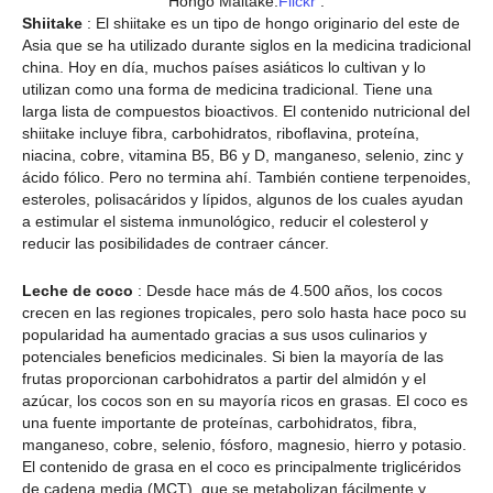
Hongo Maitake.
Flickr
.
Shiitake
:
El shiitake es un tipo de hongo originario del este de
Asia que se ha utilizado durante siglos en la medicina tradicional
china. Hoy en día, muchos países asiáticos lo cultivan y lo
utilizan como una forma de medicina tradicional. Tiene una
larga lista de compuestos bioactivos. El contenido nutricional del
shiitake incluye fibra, carbohidratos, riboflavina, proteína,
niacina, cobre, vitamina B5, B6 y D, manganeso, selenio, zinc y
ácido fólico. Pero no termina ahí. También contiene terpenoides,
esteroles, polisacáridos y lípidos, algunos de los cuales ayudan
a estimular el sistema inmunológico, reducir el colesterol y
reducir las posibilidades de contraer cáncer.
Leche de coco
: Desde hace más de 4.500 años, los cocos
crecen en las regiones tropicales, pero solo hasta hace poco su
popularidad ha aumentado gracias a sus usos culinarios y
potenciales beneficios medicinales. Si bien la mayoría de las
frutas proporcionan carbohidratos a partir del almidón y el
azúcar, los cocos son en su mayoría ricos en grasas. El coco es
una fuente importante de proteínas, carbohidratos, fibra,
manganeso, cobre, selenio, fósforo, magnesio, hierro y potasio.
El contenido de grasa en el coco es principalmente triglicéridos
de cadena media (MCT), que se metabolizan fácilmente y