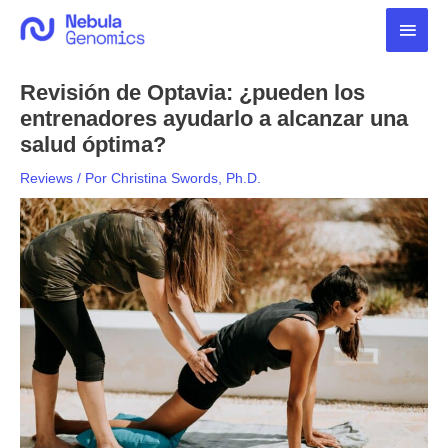
Ir
Men
al
contenido
princ
Revisión de Optavia: ¿pueden los
entrenadores ayudarlo a alcanzar una
salud óptima?
Reviews
/ Por
Christina Swords, Ph.D.