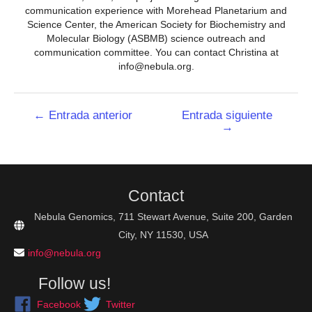
communication experience with Morehead Planetarium and
Science Center, the American Society for Biochemistry and
Molecular Biology (ASBMB) science outreach and
communication committee. You can contact Christina at
info@nebula.org.
Navegación
←
Entrada anterior
Entrada siguiente
→
de
entradas
Contact
Nebula Genomics, 711 Stewart Avenue, Suite 200, Garden
City, NY 11530, USA
info@nebula.org
Follow us!
Facebook
Twitter