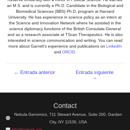
an M.S. and is currently a Ph.D. Candidate in the Biological and
Biomedical Sciences (BBS) Ph.D. program at Harvard
University. He has experience in science policy as an intern at
the Science and Innovation Network where he assisted in the
science diplomacy functions of the British Consulate-General
and as a research associate at TScan Therapeutics. He is also
interested in science communication and writing. You can read
more about Garrett's experience and publications on
LinkedIn
and
ORCID
.
Navegación
←
Entrada anterior
Entrada siguiente
→
de
entradas
Contact
Nebula Genomics, 711 Stewart Avenue, Suite 200, Garden
City, NY 11530, USA
info@nebula.org