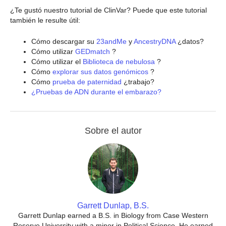
¿Te gustó nuestro tutorial de ClinVar? Puede que este tutorial
también le resulte útil:
Cómo descargar su
23andMe
y
AncestryDNA
¿datos?
Cómo utilizar
GEDmatch
?
Cómo utilizar el
Biblioteca de nebulosa
?
Cómo
explorar sus datos genómicos
?
Cómo
prueba de paternidad
¿trabajo?
¿Pruebas de ADN durante el embarazo?
Sobre el autor
Garrett Dunlap, B.S.
Garrett Dunlap earned a B.S. in Biology from Case Western
Reserve University with a minor in Political Science. He earned