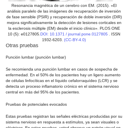
Resonancia magnética de un cerebro con EM. (2015). «El
análisis paralelo de las imágenes de recuperación de inversión
de fase sensible (PSIR) y recuperación de doble inversión (DIR)
mejora significativamente la detección de lesiones corticales en
la esclerosis múltiple (EM) desde el inicio clínico». PLOS ONE
10 (5): e0127805.
DOI: 10.1371 / journal.pone.0127805
. ISSN
1932-6203.
(CC-BY-4.0)
Otras pruebas
Punción lumbar (punción lumbar)
Se recomienda una punción lumbar en casos de sospecha de
enfermedad. En el 50% de los pacientes hay un ligero aumento
de células linfocíticas en el líquido cefalorraquídeo (LCR) y se
detecta un proceso inflamatorio crónico en el sistema nervioso
central en más del 95% de los pacientes.
Pruebas de potenciales evocados
Estas pruebas registran las señales eléctricas producidas por su
sistema nervioso en respuesta a estímulos, ya sean visuales o
eléctricos. En estas pruebas, usted observa un patrón visual en