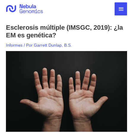
Ir
Men
al
contenido
princ
Esclerosis múltiple (IMSGC, 2019): ¿la
EM es genética?
Informes
/ Por
Garrett Dunlap, B.S.