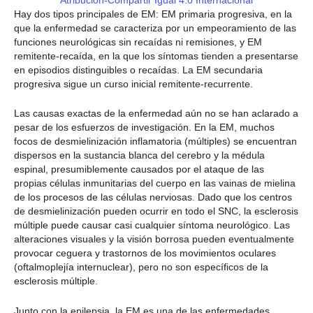
Atribución-Compartir Igual 4.0 Internacional
Hay dos tipos principales de EM: EM primaria progresiva, en la
que la enfermedad se caracteriza por un empeoramiento de las
funciones neurológicas sin recaídas ni remisiones, y EM
remitente-recaída, en la que los síntomas tienden a presentarse
en episodios distinguibles o recaídas. La EM secundaria
progresiva sigue un curso inicial remitente-recurrente.
Las causas exactas de la enfermedad aún no se han aclarado a
pesar de los esfuerzos de investigación. En la EM, muchos
focos de desmielinización inflamatoria (múltiples) se encuentran
dispersos en la sustancia blanca del cerebro y la médula
espinal, presumiblemente causados por el ataque de las
propias células inmunitarias del cuerpo en las vainas de mielina
de los procesos de las células nerviosas. Dado que los centros
de desmielinización pueden ocurrir en todo el SNC, la esclerosis
múltiple puede causar casi cualquier síntoma neurológico. Las
alteraciones visuales y la visión borrosa pueden eventualmente
provocar ceguera y trastornos de los movimientos oculares
(oftalmoplejía internuclear), pero no son específicos de la
esclerosis múltiple.
Junto con la epilepsia, la EM es una de las enfermedades