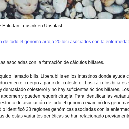
e Erik-Jan Leusink en Unsplash
n de todo el genoma arroja 20 loci asociados con la enfermeda
 asociadas con la formación de cálculos biliares.
quido llamado bilis. Libera bilis en los intestinos donde ayuda c
ducen en el cuerpo a partir del colesterol. Los cálculos biliares
y demasiado colesterol y no hay suficientes ácidos biliares. Los
 abdomen y pueden requerir cirugía. Para identificar las variant
te estudio de asociación de todo el genoma examinó los genom
dio identificó 28 regiones genómicas asociadas con la enferme
nas de estas variantes genéticas se han relacionado previament