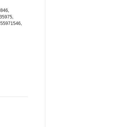
0846,
935975,
rs55971546,