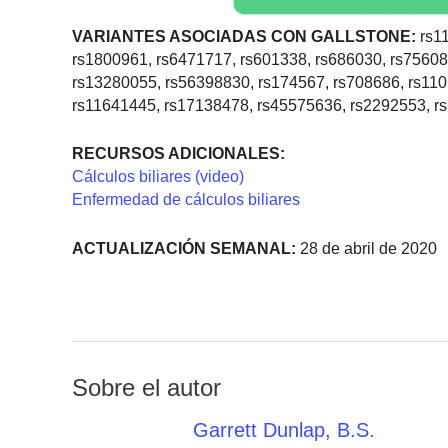
VARIANTES ASOCIADAS CON GALLSTONE:
rs11
rs1800961, rs6471717, rs601338, rs686030, rs7560
rs13280055, rs56398830, rs174567, rs708686, rs110
rs11641445, rs17138478, rs45575636, rs2292553, r
RECURSOS ADICIONALES:
Cálculos biliares (video)
Enfermedad de cálculos biliares
ACTUALIZACIÓN SEMANAL:
28 de abril de 2020
Sobre el autor
Garrett Dunlap, B.S.