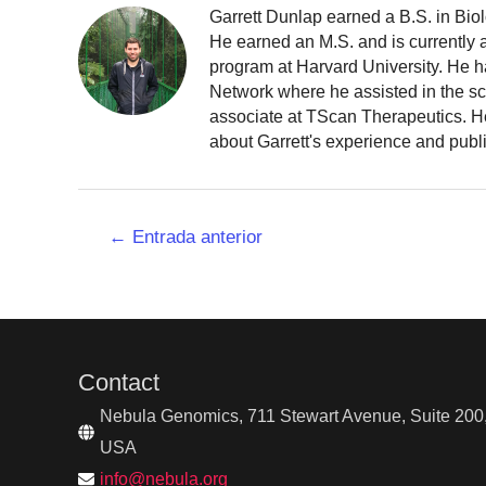
Garrett Dunlap earned a B.S. in Bio
He earned an M.S. and is currently
program at Harvard University. He h
Network where he assisted in the sc
associate at TScan Therapeutics. He
about Garrett's experience and publ
Navegación
←
Entrada anterior
de
entradas
Contact
Nebula Genomics, 711 Stewart Avenue, Suite 200,
USA
info@nebula.org