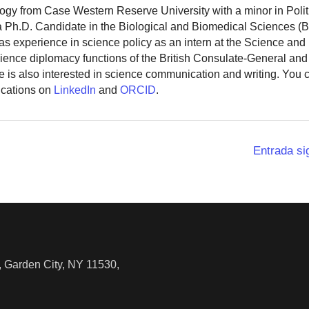
logy from Case Western Reserve University with a minor in Polit
 a Ph.D. Candidate in the Biological and Biomedical Sciences (
as experience in science policy as an intern at the Science and
ience diplomacy functions of the British Consulate-General and
 is also interested in science communication and writing. You
ications on
LinkedIn
and
ORCID
.
Entrada si
 Garden City, NY 11530,