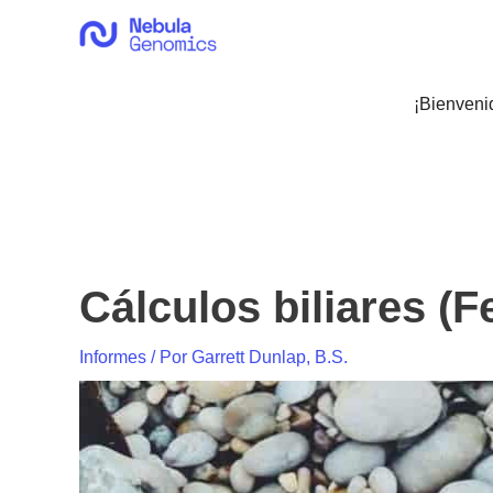
Ir
al
contenido
¡Bienveni
Cálculos biliares (F
Informes
/ Por
Garrett Dunlap, B.S.