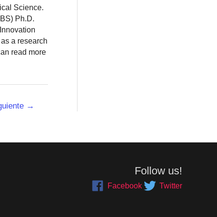
ical Science.
BBS) Ph.D.
 Innovation
 as a research
 can read more
guiente
→
Follow us!
Facebook
Twitter