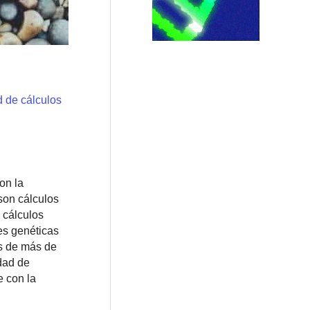
d de cálculos
on la
 son cálculos
 cálculos
es genéticas
as de más de
dad de
e con la