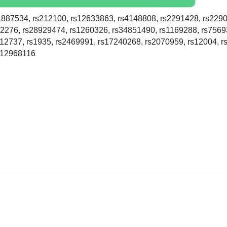
887534, rs212100, rs12633863, rs4148808, rs2291428, rs229
82276, rs28929474, rs1260326, rs34851490, rs1169288, rs756
12737, rs1935, rs2469991, rs17240268, rs2070959, rs12004, 
s12968116