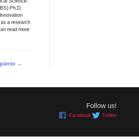
ical Science.
BBS) Ph.D.
 Innovation
 as a research
 can read more
guiente
→
Follow us!
Facebook
Twitter