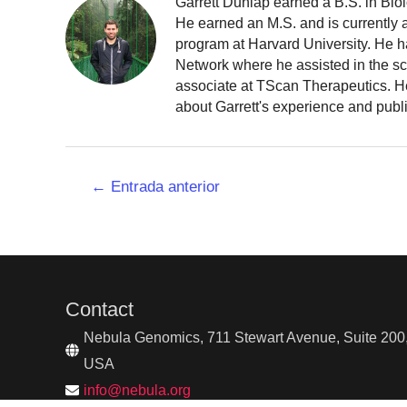
Garrett Dunlap earned a B.S. in Bio
He earned an M.S. and is currently
program at Harvard University. He h
Network where he assisted in the sc
associate at TScan Therapeutics. He
about Garrett's experience and publ
Navegación
←
Entrada anterior
de
entradas
Contact
Nebula Genomics, 711 Stewart Avenue, Suite 200,
USA
info@nebula.org