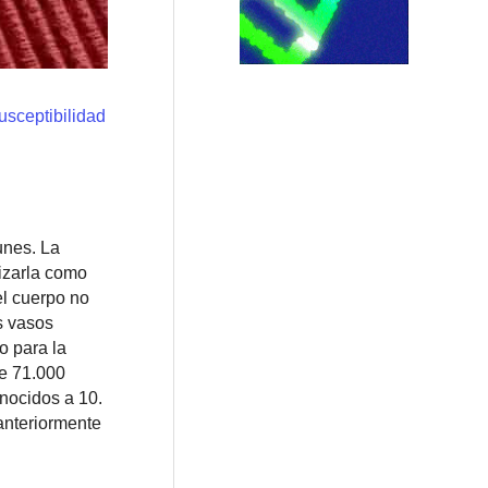
usceptibilidad
unes. La
lizarla como
el cuerpo no
s vasos
o para la
de 71.000
onocidos a 10.
anteriormente