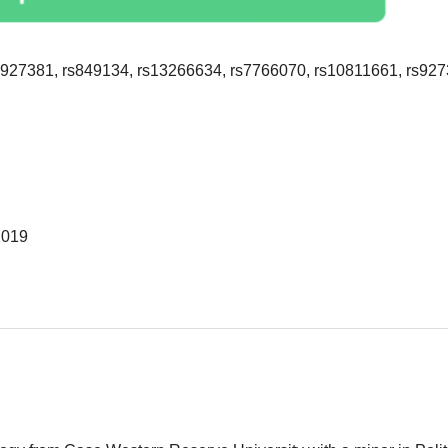
927381, rs849134, rs13266634, rs7766070, rs10811661, rs927
2019