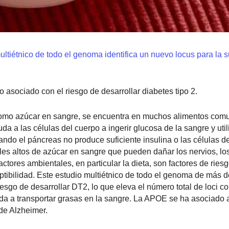
ltiétnico de todo el genoma identifica un nuevo locus para la s
 asociado con el riesgo de desarrollar diabetes tipo 2.
omo azúcar en sangre, se encuentra en muchos alimentos com
a a las células del cuerpo a ingerir glucosa de la sangre y uti
ando el páncreas no produce suficiente insulina o las células d
les altos de azúcar en sangre que pueden dañar los nervios, lo
actores ambientales, en particular la dieta, son factores de riesg
ptibilidad. Este estudio multiétnico de todo el genoma de más 
esgo de desarrollar DT2, lo que eleva el número total de loci c
a a transportar grasas en la sangre. La APOE se ha asociado 
de Alzheimer.