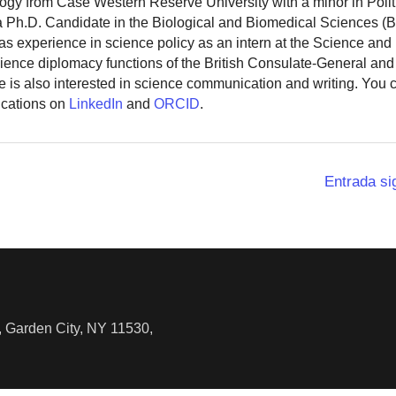
logy from Case Western Reserve University with a minor in Polit
 a Ph.D. Candidate in the Biological and Biomedical Sciences (
as experience in science policy as an intern at the Science and
ience diplomacy functions of the British Consulate-General and
 is also interested in science communication and writing. You
ications on
LinkedIn
and
ORCID
.
Entrada si
 Garden City, NY 11530,