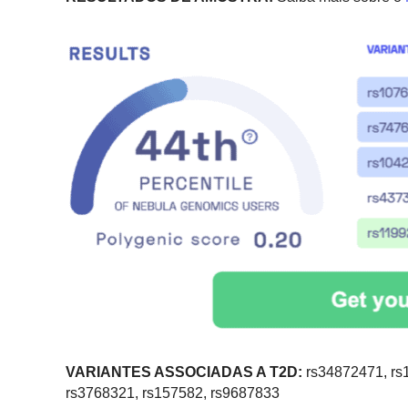
VARIANTES ASSOCIADAS A T2D:
rs34872471, rs
rs3768321, rs157582, rs9687833