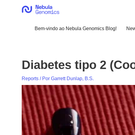
Ir
para
o
conteúdo
Bem-vindo ao Nebula Genomics Blog!
Ne
Diabetes tipo 2 (Co
Reports
/ Por
Garrett Dunlap, B.S.