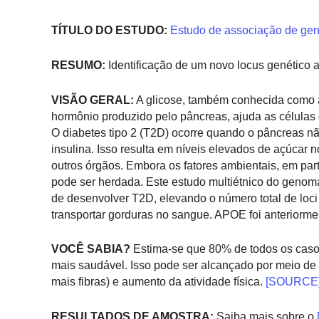
TÍTULO DO ESTUDO:
Estudo de associação de genom
RESUMO:
Identificação de um novo locus genético a
VISÃO GERAL:
A glicose, também conhecida como a
hormônio produzido pelo pâncreas, ajuda as células d
O diabetes tipo 2 (T2D) ocorre quando o pâncreas nã
insulina. Isso resulta em níveis elevados de açúcar
outros órgãos. Embora os fatores ambientais, em part
pode ser herdada. Este estudo multiétnico do genoma
de desenvolver T2D, elevando o número total de loci
transportar gorduras no sangue. APOE foi anteriormen
VOCÊ SABIA?
Estima-se que 80% de todos os casos
mais saudável. Isso pode ser alcançado por meio d
mais fibras) e aumento da atividade física.
[SOURCE
RESULTADOS DE AMOSTRA:
Saiba mais sobre o