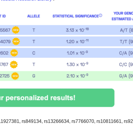
11927381, rs849134, rs13266634, rs7766070, rs10811661, rs9