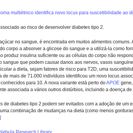
a multiétnico identifica novo locus para suscetibilidade ao di
ssociado ao risco de desenvolver diabetes tipo 2.
çúcar no sangue, é encontrada em muitos alimentos comuns. A
o corpo a absorver a glicose do sangue e a utilizá-la como fon
o produz insulina suficiente ou as células do corpo não respo
 no sangue que podem causar danos aos nervos, vasos sanguíneo
icular a dieta, sejam fatores de risco para T2D, uma suscetibi
 de mais de 71.000 indivíduos identificou um novo locus assoc
 conhecidos para 10. A nova variante está perto do
APOE
gene,
te associada a vários outros distúrbios, incluindo a doença de
 de diabetes tipo 2 podem ser evitados com a adoção de um es
e uma combinação de mudanças na dieta (como menos gorduras
]
Nebula Research Library
.