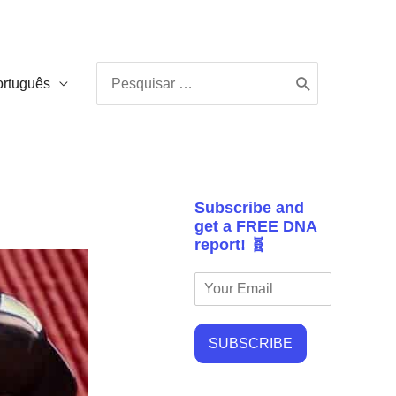
Procurar:
ortuguês
Subscribe and
get a FREE DNA
report! 🧬
SUBSCRIBE