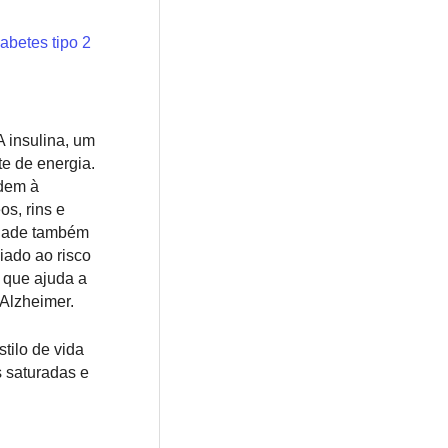
abetes tipo 2
 insulina, um
te de energia.
ndem à
s, rins e
lidade também
iado ao risco
 que ajuda a
 Alzheimer.
tilo de vida
 saturadas e