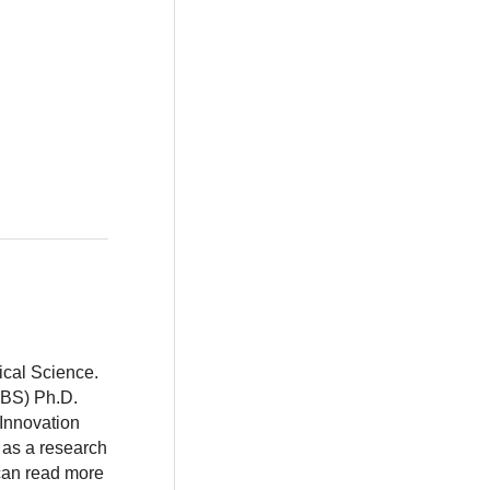
ical Science.
BBS) Ph.D.
 Innovation
 as a research
 can read more