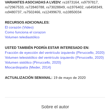
VARIANTES ASOCIADAS A LVEDV:
rs1873164, rs9797817,
rs72967533, rs72840788, rs73028849, rs1976402, rs6458349,
rs9480737, rs7502466, rs12499670, rs10850034
RECURSOS ADICIONALES:
El corazón (Video)
Como funciona el corazon
Volumen telediastólico
USTED TAMBIÉN PODRÍA ESTAR INTERESADO EN:
Fracción de eyección del ventrículo izquierdo (Pirruccello, 2020)
Volumen telesistólico del ventrículo izquierdo (Pirruccello, 2020)
Volumen sistólico (Pirruccello, 2020)
Miocardiopatía (Meder, 2014)
ACTUALIZACIÓN SEMANAL:
19 de mayo de 2020
Sobre el autor