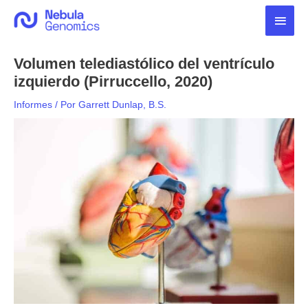
Ir
Men
al
contenido
princ
Volumen telediastólico del ventrículo
izquierdo (Pirruccello, 2020)
Informes
/ Por
Garrett Dunlap, B.S.