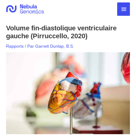
Aller
Men
au
contenu
princ
Volume fin-diastolique ventriculaire
gauche (Pirruccello, 2020)
Rapports
/ Par
Garrett Dunlap, B.S.