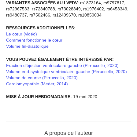
VARIANTES ASSOCIÉES AU LVEDV:
rs1873164, rs9797817,
rs72967533, rs72840788, rs73028849, rs1976402, rs6458349,
rs9480737, rs7502466, rs12499670, rs10850034
RESSOURCES ADDITIONNELLES:
Le cœur (vidéo)
Comment fonctionne le cœur
Volume fin-diastolique
VOUS POUVEZ ÉGALEMENT ÊTRE INTÉRESSÉ PAR:
Fraction d’éjection ventriculaire gauche (Pirruccello, 2020)
Volume end-systolique ventriculaire gauche (Pirruccello, 2020)
Volume de course (Pirruccello, 2020)
Cardiomyopathie (Meder, 2014)
MISE À JOUR HEBDOMADAIRE:
19 mai 2020
A propos de l'auteur