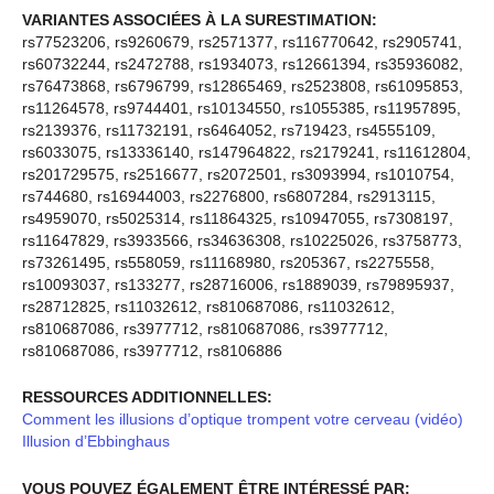
VARIANTES ASSOCIÉES À LA SURESTIMATION:
rs77523206, rs9260679, rs2571377, rs116770642, rs2905741,
rs60732244, rs2472788, rs1934073, rs12661394, rs35936082,
rs76473868, rs6796799, rs12865469, rs2523808, rs61095853,
rs11264578, rs9744401, rs10134550, rs1055385, rs11957895,
rs2139376, rs11732191, rs6464052, rs719423, rs4555109,
rs6033075, rs13336140, rs147964822, rs2179241, rs11612804,
rs201729575, rs2516677, rs2072501, rs3093994, rs1010754,
rs744680, rs16944003, rs2276800, rs6807284, rs2913115,
rs4959070, rs5025314, rs11864325, rs10947055, rs7308197,
rs11647829, rs3933566, rs34636308, rs10225026, rs3758773,
rs73261495, rs558059, rs11168980, rs205367, rs2275558,
rs10093037, rs133277, rs28716006, rs1889039, rs79895937,
rs28712825, rs11032612, rs810687086, rs11032612,
rs810687086, rs3977712, rs810687086, rs3977712,
rs810687086, rs3977712, rs8106886
RESSOURCES ADDITIONNELLES:
Comment les illusions d’optique trompent votre cerveau (vidéo)
Illusion d’Ebbinghaus
VOUS POUVEZ ÉGALEMENT ÊTRE INTÉRESSÉ PAR: