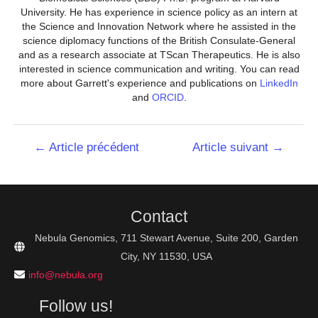
University. He has experience in science policy as an intern at
the Science and Innovation Network where he assisted in the
science diplomacy functions of the British Consulate-General
and as a research associate at TScan Therapeutics. He is also
interested in science communication and writing. You can read
more about Garrett's experience and publications on
LinkedIn
and
ORCID
.
Navigation
←
Article précédent
Article suivant
→
de
l’article
Contact
Nebula Genomics, 711 Stewart Avenue, Suite 200, Garden
City, NY 11530, USA
info@nebula.org
Follow us!