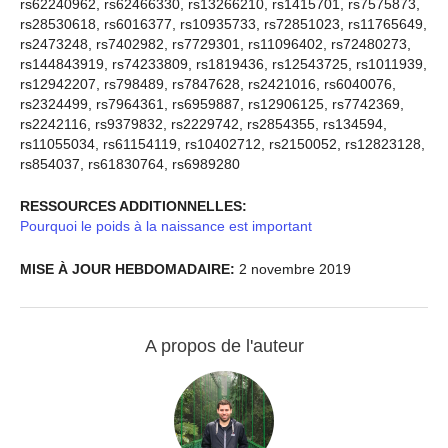
rs62240962, rs62466330, rs13266210, rs1415701, rs7575873,
rs28530618, rs6016377, rs10935733, rs72851023, rs11765649,
rs2473248, rs7402982, rs7729301, rs11096402, rs72480273,
rs144843919, rs74233809, rs1819436, rs12543725, rs1011939,
rs12942207, rs798489, rs7847628, rs2421016, rs6040076,
rs2324499, rs7964361, rs6959887, rs12906125, rs7742369,
rs2242116, rs9379832, rs2229742, rs2854355, rs134594,
rs11055034, rs61154119, rs10402712, rs2150052, rs12823128,
rs854037, rs61830764, rs6989280
RESSOURCES ADDITIONNELLES:
Pourquoi le poids à la naissance est important
MISE À JOUR HEBDOMADAIRE:
2 novembre 2019
A propos de l'auteur