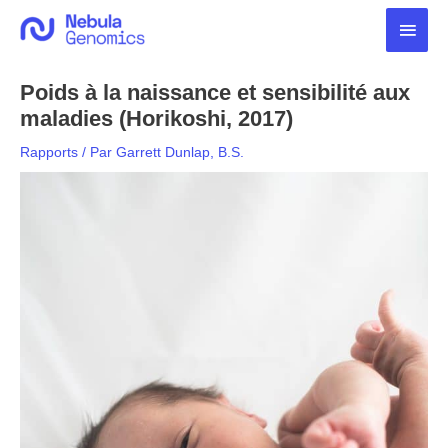
Aller
Men
au
contenu
princ
Poids à la naissance et sensibilité aux
maladies (Horikoshi, 2017)
Rapports
/ Par
Garrett Dunlap, B.S.