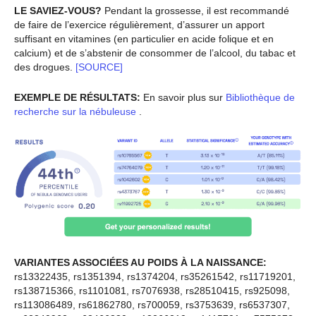
LE SAVIEZ-VOUS?
Pendant la grossesse, il est recommandé
de faire de l’exercice régulièrement, d’assurer un apport
suffisant en vitamines (en particulier en acide folique et en
calcium) et de s’abstenir de consommer de l’alcool, du tabac et
des drogues.
[SOURCE]
EXEMPLE DE RÉSULTATS:
En savoir plus sur
Bibliothèque de
recherche sur la nébuleuse
.
VARIANTES ASSOCIÉES AU POIDS À LA NAISSANCE:
rs13322435, rs1351394, rs1374204, rs35261542, rs11719201,
rs138715366, rs1101081, rs7076938, rs28510415, rs925098,
rs113086489, rs61862780, rs700059, rs3753639, rs6537307,