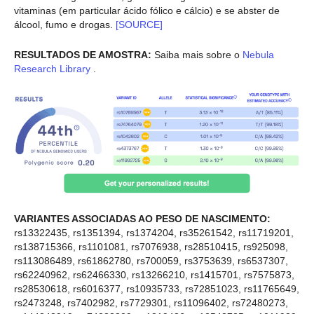
vitaminas (em particular ácido fólico e cálcio) e se abster de
álcool, fumo e drogas.
[SOURCE]
RESULTADOS DE AMOSTRA:
Saiba mais sobre o
Nebula
Research Library
.
VARIANTES ASSOCIADAS AO PESO DE NASCIMENTO:
rs13322435, rs1351394, rs1374204, rs35261542, rs11719201,
rs138715366, rs1101081, rs7076938, rs28510415, rs925098,
rs113086489, rs61862780, rs700059, rs3753639, rs6537307,
rs62240962, rs62466330, rs13266210, rs1415701, rs7575873,
rs28530618, rs6016377, rs10935733, rs72851023, rs11765649,
rs2473248, rs7402982, rs7729301, rs11096402, rs72480273,