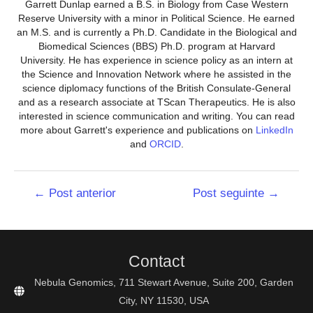
Garrett Dunlap earned a B.S. in Biology from Case Western
Reserve University with a minor in Political Science. He earned
an M.S. and is currently a Ph.D. Candidate in the Biological and
Biomedical Sciences (BBS) Ph.D. program at Harvard
University. He has experience in science policy as an intern at
the Science and Innovation Network where he assisted in the
science diplomacy functions of the British Consulate-General
and as a research associate at TScan Therapeutics. He is also
interested in science communication and writing. You can read
more about Garrett's experience and publications on
LinkedIn
and
ORCID
.
Navegação
←
Post anterior
Post seguinte
→
de
Post
Contact
Nebula Genomics, 711 Stewart Avenue, Suite 200, Garden
City, NY 11530, USA