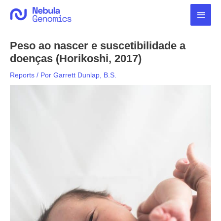
Ir
Men
para
o
princ
conteúdo
Peso ao nascer e suscetibilidade a
doenças (Horikoshi, 2017)
Reports
/ Por
Garrett Dunlap, B.S.