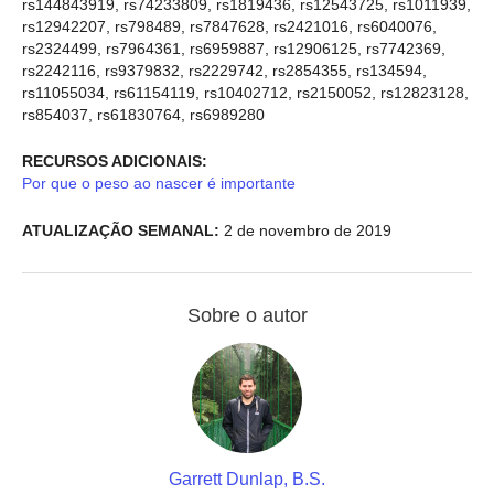
rs144843919, rs74233809, rs1819436, rs12543725, rs1011939,
rs12942207, rs798489, rs7847628, rs2421016, rs6040076,
rs2324499, rs7964361, rs6959887, rs12906125, rs7742369,
rs2242116, rs9379832, rs2229742, rs2854355, rs134594,
rs11055034, rs61154119, rs10402712, rs2150052, rs12823128,
rs854037, rs61830764, rs6989280
RECURSOS ADICIONAIS:
Por que o peso ao nascer é importante
ATUALIZAÇÃO SEMANAL:
2 de novembro de 2019
Sobre o autor
Garrett Dunlap, B.S.