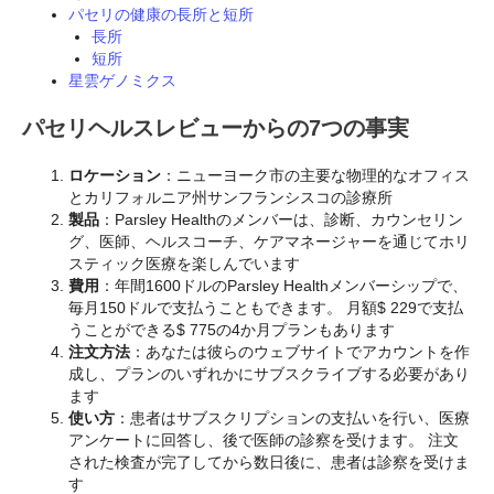
パセリの健康の長所と短所
長所
短所
星雲ゲノミクス
パセリヘルスレビューからの7つの事実
ロケーション
：ニューヨーク市の主要な物理的なオフィス
とカリフォルニア州サンフランシスコの診療所
製品
：Parsley Healthのメンバーは、診断、カウンセリン
グ、医師、ヘルスコーチ、ケアマネージャーを通じてホリ
スティック医療を楽しんでいます
費用
：年間1600ドルのParsley Healthメンバーシップで、
毎月150ドルで支払うこともできます。 月額$ 229で支払
うことができる$ 775の4か月プランもあります
注文方法
：あなたは彼らのウェブサイトでアカウントを作
成し、プランのいずれかにサブスクライブする必要があり
ます
使い方
：患者はサブスクリプションの支払いを行い、医療
アンケートに回答し、後で医師の診察を受けます。 注文
された検査が完了してから数日後に、患者は診察を受けま
す