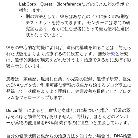
LabCorp、Quest、Bioreferenceなどのほとんどのラボで
機能します。
別の方法として、彼らはあなたのドアに多くの特別な
テストキットを持ってきます。 センターには専門の研
究室もあり、近くに住む患者にとって最も便利な選択
肢となっています。
彼らの中心的な前提によれば、遺伝的構成を知ることは、与えら
れた状態をよりよく治療するのに役立ちます。 無数
研究
と研究
は、遺伝的素因が病気をどれだけうまく治療できるかに及ぼす影
響を示しています。
患者は、家族歴、服用した薬、小児期の記録、遺伝子研究、祖先
のDNAなどを含む利用可能な情報の収集から始まるプログラムに
登録して、状態をよりよく理解し、健康改善を目的としたプログ
ラムをフォローアップします。
Berzin博士によると、症状と身体だけに基づいた場合、通常の薬
はそれほど効果的ではありません。 同社は、ほとんどのメンバ
ーが薬物の使用量を66％削減するのに役立つと主張しています。
自分の健康状態と根からの治療方法を知りたい場合は、DNA検査