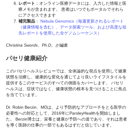
レポート
：オンライン医療データには、入力した情報と医
療メモが含まれます。 患者はいつでもポータルでそれら
にアクセスできます
補完製品
：
Nebula Genomics（毎週更新されるレポート
（健康情報を含む）、データ探索ツール、および高度な祖
先レポートを使用した全ゲノムシーケンス）
Christina Swords、Ph.D。が編集
パセリ健康紹介
このパセリヘルスレビューでは、全体論的な視点を使用して健康
状態を治療し、健康的な変化を通じてより良いライフスタイルを
提供するこのサービスのすべての側面をカバーします。 パセリ
ヘルスは、症状ではなく、健康状態の根本を見つけることに焦点
を当てています。
Dr. Robin Berzin、MDは、より予防的なアプローチをとる医学の
必要性への対応として、2016年にParsleyHealthを開始しまし
た。 Berzin博士は、栄養と健康が予防への道であり、それは患者
を導く医師の仕事の一部でもあるはずだと信じています。