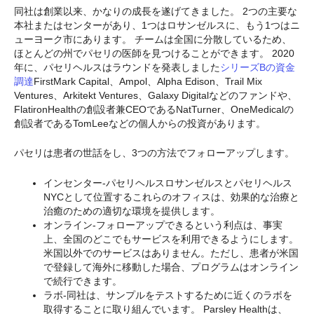
同社は創業以来、かなりの成長を遂げてきました。 2つの主要な
本社またはセンターがあり、1つはロサンゼルスに、もう1つはニ
ューヨーク市にあります。 チームは全国に分散しているため、
ほとんどの州でパセリの医師を見つけることができます。 2020
年に、パセリヘルスはラウンドを発表しました
シリーズBの資金
調達
FirstMark Capital、Ampol、Alpha Edison、Trail Mix
Ventures、Arkitekt Ventures、Galaxy Digitalなどのファンドや、
FlatironHealthの創設者兼CEOであるNatTurner、OneMedicalの
創設者であるTomLeeなどの個人からの投資があります。
パセリは患者の世話をし、3つの方法でフォローアップします。
インセンター-パセリヘルスロサンゼルスとパセリヘルス
NYCとして位置するこれらのオフィスは、効果的な治療と
治癒のための適切な環境を提供します。
オンライン-フォローアップできるという利点は、事実
上、全国のどこでもサービスを利用できるようにします。
米国以外でのサービスはありません。ただし、患者が米国
で登録して海外に移動した場合、プログラムはオンライン
で続行できます。
ラボ-同社は、サンプルをテストするために近くのラボを
取得することに取り組んでいます。 Parsley Healthは、