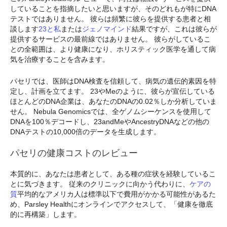
していることを指摘したいと思いますが、そのどれもが特にDNA
テストではありません。 彼らは頻繁に彼らを提供する患者と相
談します
23と私
または
ジェノマインド
結果ですが、これは彼らが
提供するサービスの最前線ではありません。 彼らがしているこ
との全範囲は、より健康になり、ホリスティック医学を通して病
気を治療することを含みます。
パセリでは、医師はDNA検査を信頼して、病気の遺伝的素因を特
定し、計画を立てます。 23やMeのように、彼らが宣伝している
ほとんどのDNA企業は、あなたのDNAの0.02％しか分析していま
せん。 Nebula Genomicsでは、全ゲノムシーケンスを使用して
DNAを100％デコードし、23andMeやAncestryDNAなどの他の
DNAテストの10,000倍のデータを生成します。
パセリの健康コストのレビュー
本質的に、あなたは患者として、ある種の症状を経験しているこ
とに気づきます。 従来のクリニックに向かう代わりに、
ケアの
質
平均的なアメリカ人は標準以下で費用がかかる可能性があるた
め、Parsley Healthにオンラインでアクセスして、「健康を徹底
的に再構築」します。