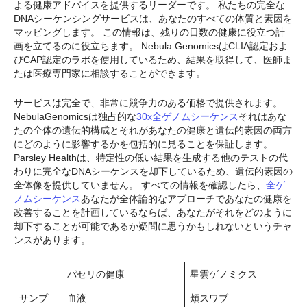
よる健康アドバイスを提供するリーダーです。 私たちの完全な
DNAシーケンシングサービスは、あなたのすべての体質と素因を
マッピングします。 この情報は、残りの日数の健康に役立つ計
画を立てるのに役立ちます。 Nebula GenomicsはCLIA認定およ
びCAP認定のラボを使用しているため、結果を取得して、医師ま
たは医療専門家に相談することができます。
サービスは完全で、非常に競争力のある価格で提供されます。
NebulaGenomicsは独占的な
30x全ゲノムシーケンス
それはあな
たの全体の遺伝的構成とそれがあなたの健康と遺伝的素因の両方
にどのように影響するかを包括的に見ることを保証します。
Parsley Healthは、特定性の低い結果を生成する他のテストの代
わりに完全なDNAシーケンスを却下しているため、遺伝的素因の
全体像を提供していません。 すべての情報を確認したら、
全ゲ
ノムシーケンス
あなたが全体論的なアプローチであなたの健康を
改善することを計画しているならば、あなたがそれをどのように
却下することが可能であるか疑問に思うかもしれないというチャ
ンスがあります。
パセリの健康
星雲ゲノミクス
サンプ
血液
頬スワブ