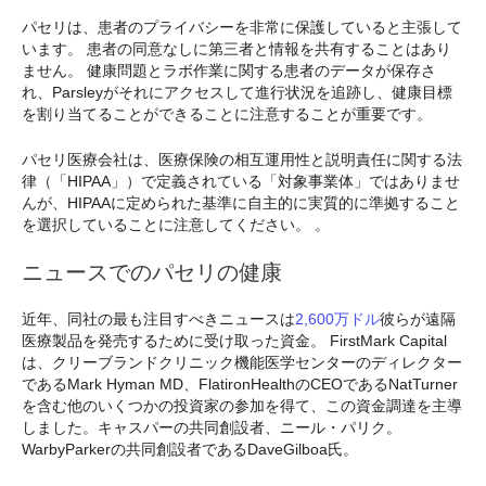
パセリは、患者のプライバシーを非常に保護していると主張して
います。 患者の同意なしに第三者と情報を共有することはあり
ません。 健康問題とラボ作業に関する患者のデータが保存さ
れ、Parsleyがそれにアクセスして進行状況を追跡し、健康目標
を割り当てることができることに注意することが重要です。
パセリ医療会社は、医療保険の相互運用性と説明責任に関する法
律（「HIPAA」）で定義されている「対象事業体」ではありませ
んが、HIPAAに定められた基準に自主的に実質的に準拠すること
を選択していることに注意してください。 。
ニュースでのパセリの健康
近年、同社の最も注目すべきニュースは
2,600万ドル
彼らが遠隔
医療製品を発売するために受け取った資金。 FirstMark Capital
は、クリーブランドクリニック機能医学センターのディレクター
であるMark Hyman MD、FlatironHealthのCEOであるNatTurner
を含む他のいくつかの投資家の参加を得て、この資金調達を主導
しました。キャスパーの共同創設者、ニール・パリク。
WarbyParkerの共同創設者であるDaveGilboa氏。