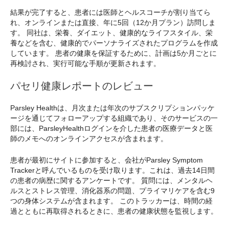
結果が完了すると、患者には医師とヘルスコーチが割り当てら
れ、オンラインまたは直接、年に5回（12か月プラン）訪問しま
す。 同社は、栄養、ダイエット、健康的なライフスタイル、栄
養などを含む、健康的でパーソナライズされたプログラムを作成
しています。 患者の健康を保証するために、計画は5か月ごとに
再検討され、実行可能な手順が更新されます。
パセリ健康レポートのレビュー
Parsley Healthは、月次または年次のサブスクリプションパッケ
ージを通じてフォローアップする組織であり、そのサービスの一
部には、ParsleyHealthログインを介した患者の医療データと医
師のメモへのオンラインアクセスが含まれます。
患者が最初にサイトに参加すると、会社がParsley Symptom
Trackerと呼んでいるものを受け取ります。これは、過去14日間
の患者の病歴に関するアンケートです。 質問には、メンタルヘ
ルスとストレス管理、消化器系の問題、プライマリケアを含む9
つの身体システムが含まれます。 このトラッカーは、時間の経
過とともに再取得されるときに、患者の健康状態を監視します。