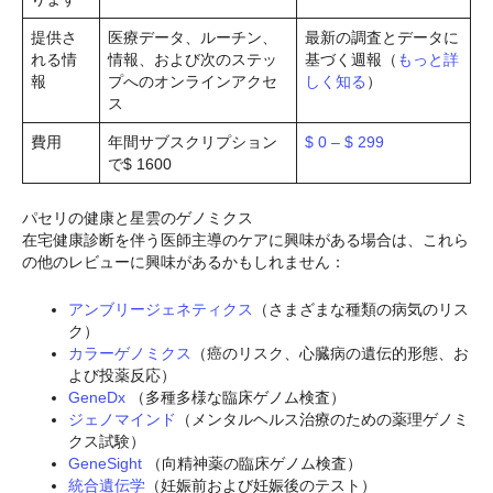
提供さ
医療データ、ルーチン、
最新の調査とデータに
れる情
情報、および次のステッ
基づく週報（
もっと詳
報
プへのオンラインアクセ
しく知る
）
ス
費用
年間サブスクリプション
$ 0 – $ 299
で$ 1600
パセリの健康と星雲のゲノミクス
在宅健康診断を伴う医師主導のケアに興味がある場合は、これら
の他のレビューに興味があるかもしれません：
アンブリージェネティクス
（さまざまな種類の病気のリス
ク）
カラーゲノミクス
（癌のリスク、心臓病の遺伝的形態、お
よび投薬反応）
GeneDx
（多種多様な臨床ゲノム検査）
ジェノマインド
（メンタルヘルス治療のための薬理ゲノミ
クス試験）
GeneSight
（向精神薬の臨床ゲノム検査）
統合遺伝学
（妊娠前および妊娠後のテスト）