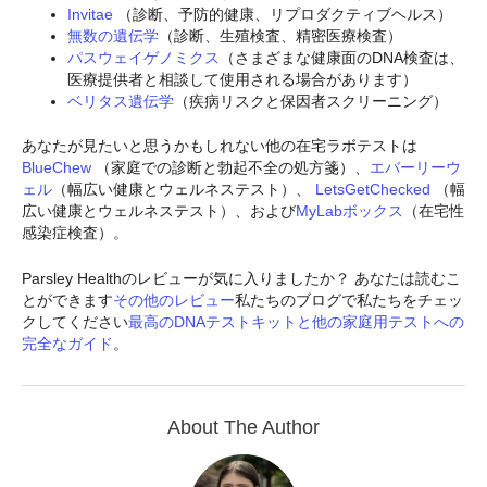
Invitae
（診断、予防的健康、リプロダクティブヘルス）
無数の遺伝学
（診断、生殖検査、精密医療検査）
パスウェイゲノミクス
（さまざまな健康面のDNA検査は、
医療提供者と相談して使用される場合があります）
ベリタス遺伝学
（疾病リスクと保因者スクリーニング）
あなたが見たいと思うかもしれない他の在宅ラボテストは
BlueChew
（家庭での診断と勃起不全の処方箋）、
エバーリーウ
ェル
（幅広い健康とウェルネステスト）、
LetsGetChecked
（幅
広い健康とウェルネステスト）、および
MyLabボックス
（在宅性
感染症検査）。
Parsley Healthのレビューが気に入りましたか？ あなたは読むこ
とができます
その他のレビュー
私たちのブログで私たちをチェッ
クしてください
最高のDNAテストキットと他の家庭用テストへの
完全なガイド
。
About The Author