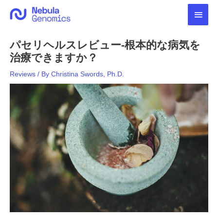
内
メ
容
を
イ
ス
パセリヘルスレビュー-根本的な病気を
キ
ン
ッ
治療できますか？
プ
メ
Reviews
/ By
Christina Swords, Ph.D.
ニ
ュ
ー