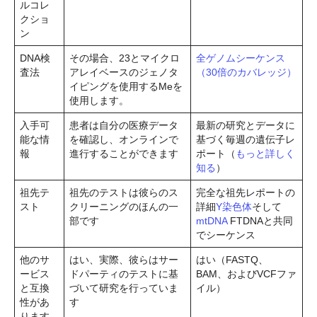
ルコレ
クショ
ン
DNA検
その場合、23とマイクロ
全ゲノムシーケンス
査法
アレイベースのジェノタ
（30倍のカバレッジ）
イピングを使用するMeを
使用します。
入手可
患者は自分の医療データ
最新の研究とデータに
能な情
を確認し、オンラインで
基づく毎週の遺伝子レ
報
進行することができます
ポート（
もっと詳しく
知る
）
祖先テ
祖先のテストは彼らのス
完全な祖先レポートの
スト
クリーニングのほんの一
詳細
Y染色体
そして
部です
mtDNA
FTDNAと共同
でシーケンス
他のサ
はい、実際、彼らはサー
はい（FASTQ、
ービス
ドパーティのテストに基
BAM、およびVCFファ
と互換
づいて研究を行っていま
イル）
性があ
す
ります