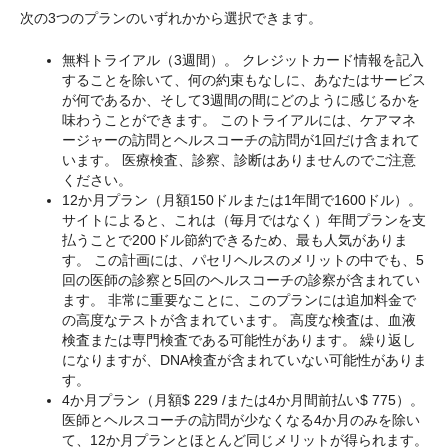
次の3つのプランのいずれかから選択できます。
無料トライアル（3週間）。 クレジットカード情報を記入
することを除いて、何の約束もなしに、あなたはサービス
が何であるか、そして3週間の間にどのように感じるかを
味わうことができます。 このトライアルには、ケアマネ
ージャーの訪問とヘルスコーチの訪問が1回だけ含まれて
います。 医療検査、診察、診断はありませんのでご注意
ください。
12か月プラン（月額150ドルまたは1年間で1600ドル）。
サイトによると、これは（毎月ではなく）年間プランを支
払うことで200ドル節約できるため、最も人気がありま
す。 この計画には、パセリヘルスのメリットの中でも、5
回の医師の診察と5回のヘルスコーチの診察が含まれてい
ます。 非常に重要なことに、このプランには追加料金で
の高度なテストが含まれています。 高度な検査は、血液
検査または専門検査である可能性があります。 繰り返し
になりますが、DNA検査が含まれていない可能性がありま
す。
4か月プラン（月額$ 229 /または4か月間前払い$ 775）。
医師とヘルスコーチの訪問が少なくなる4か月のみを除い
て、12か月プランとほとんど同じメリットが得られます。