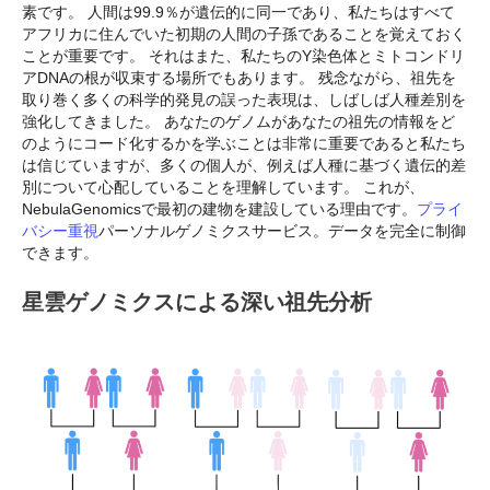
素です。 人間は99.9％が遺伝的に同一であり、私たちはすべて
アフリカに住んでいた初期の人間の子孫であることを覚えておく
ことが重要です。 それはまた、私たちのY染色体とミトコンドリ
アDNAの根が収束する場所でもあります。 残念ながら、祖先を
取り巻く多くの科学的発見の誤った表現は、しばしば人種差別を
強化してきました。 あなたのゲノムがあなたの祖先の情報をど
のようにコード化するかを学ぶことは非常に重要であると私たち
は信じていますが、多くの個人が、例えば人種に基づく遺伝的差
別について心配していることを理解しています。 これが、
NebulaGenomicsで最初の建物を建設している理由です。
プライ
バシー重視
パーソナルゲノミクスサービス。データを完全に制御
できます。
星雲ゲノミクスによる深い祖先分析