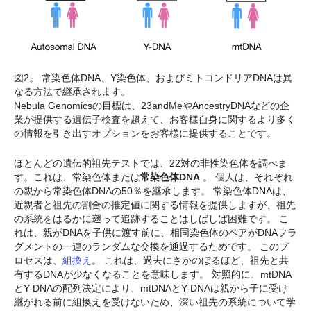
図2。 常染色体DNA、Y染色体、およびミトコンドリアDNAは異
なる方法で継承されます。
Nebula Genomicsの目標は、23andMeやAncestryDNAなどの企
業が提供する遺伝子検査を超えて、お客様自身に関するより多く
の情報を引き出すオプションをお客様に提供することです。
ほとんどの遺伝的祖先テストでは、22対の非性染色体を調べま
す。これは、常染色体または
常染色体DNA
。 個人は、それぞれ
の親から常染色体DNAの50％を継承します。 常染色体DNAは、
近親者と祖先の割合の推定値に関する情報を提供しますが、祖先
の系統をはるかに遡って追跡することはしばしば困難です。 こ
れは、親がDNAを子供に渡す前に、相同染色体のペアがDNAフラ
グメントの一連のランダムな交換を通過するためです。 このプ
ロセスは、
組換え
。 これは、過去にさかのぼるほど、祖先と共
有するDNAが少なくなることを意味します。 対照的に、mtDNA
とY-DNAの配列決定により、mtDNAとY-DNAは親から子に受け
継がれる前に組換えを受けないため、深い祖先の系統について学