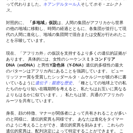
って代わりました。
ネアンデルタール人
そして
ホモ・エレクト
ス
。
対照的に、
「多地域」仮説
は、人間の集団がアフリカから世界
の他の地域に移動し、時間の経過とともに、各集団が並行して現
代の人間に進化し、地域の集団間で混合または交配が行われたこ
とを示唆しています。
現在、「アフリカ外」の仮説を支持するより多くの遺伝的証拠が
あります。 具体的には、女性のシーケンス
ミトコンドリア
DNA（mtDNA）
と男性
Y染色体（Y-DNA）
遺伝的多様性の最大
のパターンはアフリカ内にあることを強調しています。 ピュー
リッツァー賞を受賞したシッダールタ・ムケルジーが彼の本に書
いているように
遺伝子：親密な歴史
、「種としての地球上での私
たちのかなり短い在職期間を考えると、私たちはお互いに異なる
よりもはるかに似ています。」 私たちは皆、共通のアフリカの
ルーツを共有しています。
身長、顔の特徴、マナーが関係者によって共有されることが多い
のと同様に、遺伝的変異も同様です。 あなたは進化をタイマー
のように考えることができ、遺伝的変異を刻みます。 これらの
遺伝的変異は、配列決定によって特定することができます。 こ