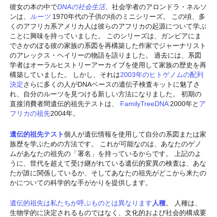
彼女の本の中で
DNAの社会生活
、
社会学者のアロンドラ・ネルソ
ンは、
ルーツ
1970年代の子供の頃のミニシリーズ。 この頃、多
くのアフリカ系アメリカ人は彼らのアフリカの起源について学ぶ
ことに興味を持っていました。 このシリーズは、ガンビアにま
でさかのぼる彼の家族の系図を再構築した作家でジャーナリスト
のアレックス・ヘイリーの物語を語りました。 過去には、系図
学者はオーラルヒストリーアーカイブを使用して家族の歴史を再
構築していました。 しかし、それは
2003年のヒトゲノムの配列
決定
さらに多くの人がDNAベースの遺伝子検査キットに魅了さ
れ、自分のルーツを見つける新しい方法になりました。 初期の
直接消費者間遺伝的祖先テストは、
FamilyTreeDNA
2000年と
ア
フリカの祖先
2004年。
遺伝的祖先テスト
個人が遺伝情報を使用して自分の系図または家
族歴を学ぶための方法です。 これが可能なのは、あなたのゲノ
ムがあなたの祖先の「署名」を持っているからです。 上記のよ
うに、世代を超えて受け継がれている遺伝的変異の検査は、あな
たが誰に関係しているか、そしてあなたの祖先がどこから来たの
かについての科学的な手がかりを提供します。
遺伝的祖先は私たちが呼ぶものとは異なります
人種
。 人種は、
生物学的に決定されるものではなく、文化的および社会的構成要