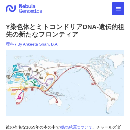
内
メ
容
を
イ
ス
Y染色体とミトコンドリアDNA-遺伝的祖
キ
ン
ッ
先の新たなフロンティア
プ
メ
理科
/ By
Ankeeta Shah, B.A.
ニ
ュ
ー
彼の有名な1859年の本の中で
種の起源について
、チャールズダ