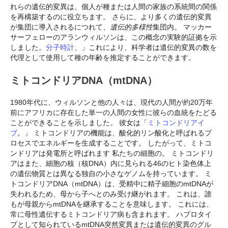
れらの遺伝的変異は、個人が種または人間の家族の系統間の関係
を再構築するのに役立ちます。 さらに、より多くの遺伝的変異
が集団に導入されるにつれて、
遺伝的多様性
集団内。 マッカー
サーフェローのアランウィルソンは、この概念の実験的証拠を示
しました。
分子時計
、」これにより、科学者は遺伝的変異の数を
代理として使用して種の年齢を推定することができます。
ミトコンドリアDNA（mtDNA）
1980年代に、ウィルソンと他の人々は、現代の人間が約20万年
前にアフリカに存在した単一の人間の女性に彼らの血統をたどる
ことができることを示しました。 彼女は「
ミトコンドリアイ
ブ
。」 ミトコンドリアの機能は、酸化的リン酸化と呼ばれるプ
ロセスでエネルギーを生成することです。 したがって、ミトコ
ンドリアは発電所と呼ばれます
私たちの細胞の。 ミトコンドリ
アはまた、細胞の核（核DNA）内に見られる46のヒト染色体上
の遺伝物質とは異なる独自の小さなゲノムを持っています。 ミ
トコンドリアDNA（mtDNA）は、受精中に精子細胞のmtDNAが
失われるため、母から子へとのみ受け継がれます。 これは、誰
もが母親からmtDNAを継承することを意味します。 これには、
常に母性遺伝するミトコンドリア病も含まれます。 ハプロタイ
プとして知られているmtDNA突然変異または遺伝的変異のグル