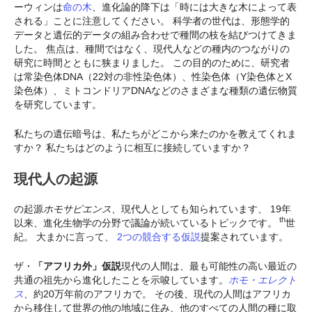
ーウィンは
命の木
、進化論的降下は「時には大きな木によって表
される」ことに注意してください。 科学者の世代は、形態学的
データと遺伝的データの組み合わせで種間の枝を結びつけてきま
した。 焦点は、種間ではなく、現代人などの種内のつながりの
研究に時間とともに狭まりました。 この目的のために、研究者
は常染色体DNA（22対の非性染色体）、性染色体（Y染色体とX
染色体）、ミトコンドリアDNAなどのさまざまな種類の遺伝物質
を研究しています。
私たちの遺伝暗号は、私たちがどこから来たのかを教えてくれま
すか？ 私たちはどのように相互に接続していますか？
現代人の起源
の起源
ホモサピエンス、
現代人としても知られています
、
19年
th
以来、進化生物学の分野で議論が続いているトピックです。
世
紀。 大まかに言って、
2つの競合する仮説
提案されています。
ザ・
「アフリカ外」仮説
現代の人間は、最も可能性の高い最近の
共通の祖先から進化したことを示唆しています。
ホモ・エレクト
ス
、
約20万年前のアフリカで。 その後、現代の人間はアフリカ
から移住して世界の他の地域に住み、他のすべての人間の種に取