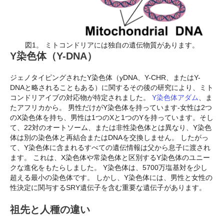
図1。 ミトコンドリアには独自の遺伝物質があります。
Y染色体（Y-DNA）
ジェノタイピングされたY染色体（yDNA、Y-CHR、またはY-
DNAと略されることもある）に関するその後の研究により、ミト
コンドリアイブの対応物が特定されました。
Y染色体アダム
、ま
たアフリカから。 男性だけがY染色体を持っています-女性は2つ
のX染色体を持ち、男性は1つのXと1つのYを持っています。そし
て、22対のオートソーム、または非性染色体とは異なり、Y染色
体は別の染色体と再結合またはDNAを交換しません。 したがっ
て、Y染色体に含まれるすべての遺伝情報は父から息子に渡され
ます。 これは、X染色体や常染色体と区別するY染色体のユニー
クな進化をもたらしました。 Y染色体は、5700万塩基対を少し
超える最小の染色体です。 しかし、Y染色体には、男性と女性の
性決定に関与するSRY遺伝子を含む重要な遺伝子があります。
祖先と人種の違い