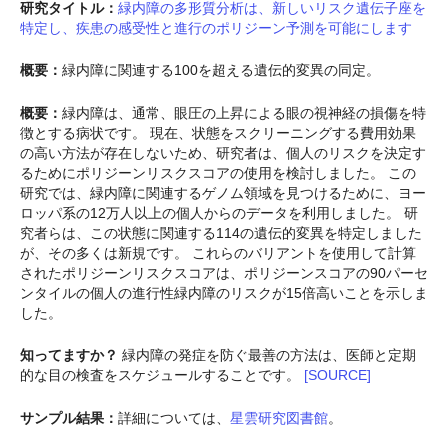
研究タイトル：
緑内障の多形質分析は、新しいリスク遺伝子座を
特定し、疾患の感受性と進行のポリジーン予測を可能にします
概要：
緑内障に関連する100を超える遺伝的変異の同定。
概要：
緑内障は、通常、眼圧の上昇による眼の視神経の損傷を特
徴とする病状です。 現在、状態をスクリーニングする費用効果
の高い方法が存在しないため、研究者は、個人のリスクを決定す
るためにポリジーンリスクスコアの使用を検討しました。 この
研究では、緑内障に関連するゲノム領域を見つけるために、ヨー
ロッパ系の12万人以上の個人からのデータを利用しました。 研
究者らは、この状態に関連する114の遺伝的変異を特定しました
が、その多くは新規です。 これらのバリアントを使用して計算
されたポリジーンリスクスコアは、ポリジーンスコアの90パーセ
ンタイルの個人の進行性緑内障のリスクが15倍高いことを示しま
した。
知ってますか？
緑内障の発症を防ぐ最善の方法は、医師と定期
的な目の検査をスケジュールすることです。
[SOURCE]
サンプル結果：
詳細については、
星雲研究図書館
。