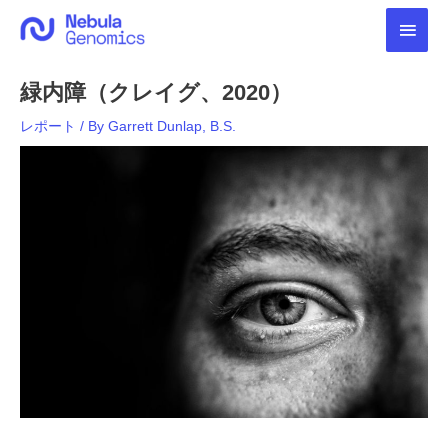
内
メ
容
を
イ
ス
緑内障（クレイグ、2020）
キ
ン
ッ
レポート
/ By
Garrett Dunlap, B.S.
プ
メ
ニ
ュ
ー