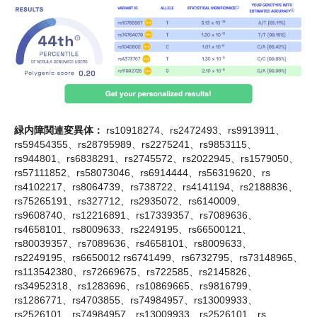
緑内障関連変異体：
rs10918274、rs2472493、rs9913911、
rs59454355、rs28795989、rs2275241、rs9853115、
rs944801、rs6838291、rs2745572、rs2022945、rs1579050、
rs57111852、rs58073046、rs6914444、rs56319620、rs
rs4102217、rs8064739、rs738722、rs4141194、rs2188836、
rs75265191、rs327712、rs2935072、rs6140009、
rs9608740、rs12216891、rs17339357、rs7089636、
rs4658101、rs8009633、rs2249195、rs66500121、
rs80039357、rs7089636、rs4658101、rs8009633、
rs2249195、rs6650012 rs6741499、rs6732795、rs73148965、
rs113542380、rs72669675、rs722585、rs2145826、
rs34952318、rs1283696、rs10869665、rs9816799、
rs1286771、rs4703855、rs74984957、rs13009933、
rs2526101、rs74984957、rs13009933、rs2526101、rs