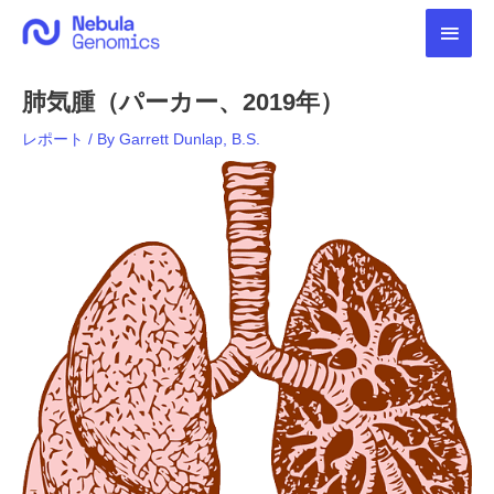
内
メ
容
を
イ
ス
肺気腫（パーカー、2019年）
キ
ン
ッ
レポート
/ By
Garrett Dunlap, B.S.
プ
メ
ニ
ュ
ー