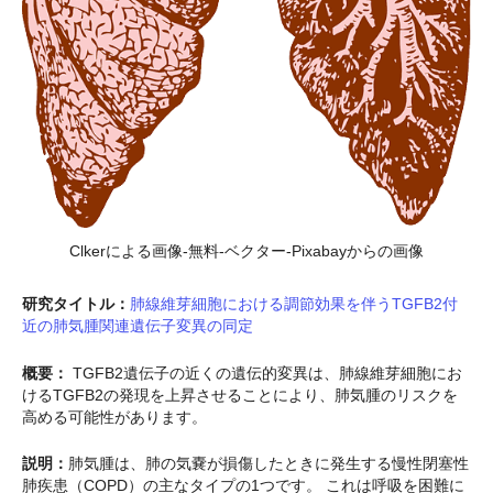
Clkerによる画像-無料-ベクター-Pixabayからの画像
研究タイトル：
肺線維芽細胞における調節効果を伴うTGFB2付
近の肺気腫関連遺伝子変異の同定
概要：
TGFB2遺伝子の近くの遺伝的変異は、肺線維芽細胞にお
けるTGFB2の発現を上昇させることにより、肺気腫のリスクを
高める可能性があります。
説明：
肺気腫は、肺の気嚢が損傷したときに発生する慢性閉塞性
肺疾患（COPD）の主なタイプの1つです。 これは呼吸を困難に