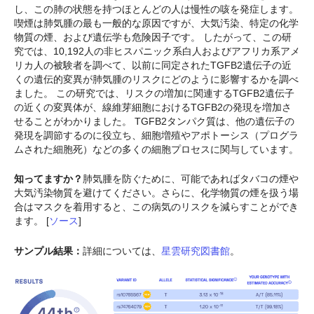
し、この肺の状態を持つほとんどの人は慢性の咳を発症します。
喫煙は肺気腫の最も一般的な原因ですが、大気汚染、特定の化学
物質の煙、および遺伝学も危険因子です。 したがって、この研
究では、10,192人の非ヒスパニック系白人およびアフリカ系アメ
リカ人の被験者を調べて、以前に同定されたTGFB2遺伝子の近
くの遺伝的変異が肺気腫のリスクにどのように影響するかを調べ
ました。 この研究では、リスクの増加に関連するTGFB2遺伝子
の近くの変異体が、線維芽細胞におけるTGFB2の発現を増加さ
せることがわかりました。 TGFB2タンパク質は、他の遺伝子の
発現を調節するのに役立ち、細胞増殖やアポトーシス（プログラ
ムされた細胞死）などの多くの細胞プロセスに関与しています。
知ってますか？
肺気腫を防ぐために、可能であればタバコの煙や
大気汚染物質を避けてください。さらに、化学物質の煙を扱う場
合はマスクを着用すると、この病気のリスクを減らすことができ
ます。 [
ソース
]
サンプル結果：
詳細については、
星雲研究図書館
。