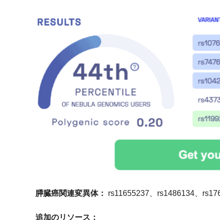
膵臓癌関連変異体：
rs11655237、rs1486134、rs17
追加のリソース：