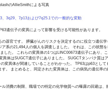
plashのAllieSmithによる写真
、3q29、7p13および7q25.1での一般的な変動
よびTP63遺伝子の変異によって影響を受ける可能性があります。
ろの器官です。 膵臓がんのリスクを決定するのに役立つ遺伝学
系の21,494人の個人を調査しました。 それは、この状態
した。 これらの変異体の1つはLINC00673遺伝子にあり、
異体はSUGCT遺伝子にありました。 SUGCTタンパク質は
子の変異体が関連していることがわかった。 TP63はp63とし
ます。 まとめると、同定された変異体は、この病気の遺伝率の
ール消費の制限、職場での特定の化学物質への曝露の回避は、