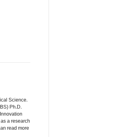
ical Science.
BBS) Ph.D.
 Innovation
 as a research
 can read more