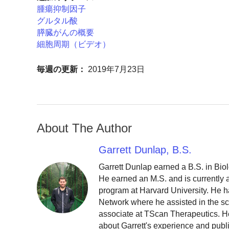
腫瘍抑制因子
グルタル酸
膵臓がんの概要
細胞周期（ビデオ）
毎週の更新：
2019年7月23日
About The Author
Garrett Dunlap, B.S.
Garrett Dunlap earned a B.S. in Bio
He earned an M.S. and is currently
program at Harvard University. He h
Network where he assisted in the sc
associate at TScan Therapeutics. He
about Garrett's experience and publ