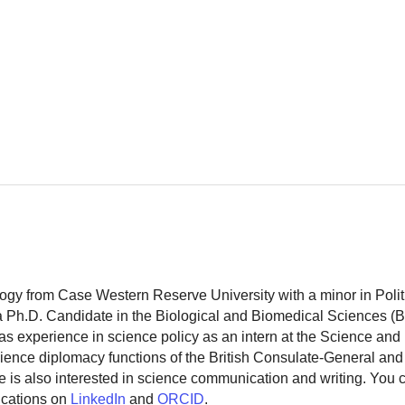
logy from Case Western Reserve University with a minor in Polit
 a Ph.D. Candidate in the Biological and Biomedical Sciences (
as experience in science policy as an intern at the Science and
ience diplomacy functions of the British Consulate-General and
 is also interested in science communication and writing. You
ications on
LinkedIn
and
ORCID
.