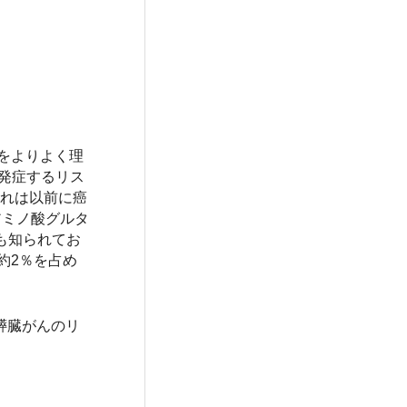
をよりよく理
を発症するリス
これは以前に癌
アミノ酸グルタ
ても知られてお
約2％を占め
膵臓がんのリ