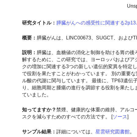
Uns
研究タイトル：
膵臓がんへの感受性に関連する2p13.3
概要：
膵臓がんは、LINC00673、SUGCT、お
説明：
膵臓は、血糖値の消化と制御を助ける胃の後
解するために、この研究では、ヨーロッパおよびアジア
クの増加に関連する3つの新しい遺伝的変異を特定しま
で役割を果たすことがわかっています。 別の重要な変
ル酸の代謝に関与しています。 最後に、TP63遺伝
り、細胞周期と腫瘍の進行を調節する役割を果たし
ていました。
知ってますか？
禁煙、健康的な体重の維持、アルコ
スクを減らすためのすべての方法です。 [
ソース
]
サンプル結果：
詳細については、
星雲研究図書館
。