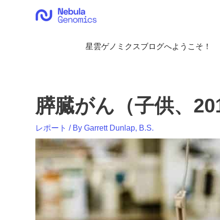
内
容
を
ス
星雲ゲノミクスブログへようこそ！
キ
ッ
プ
膵臓がん（子供、20
レポート
/ By
Garrett Dunlap, B.S.