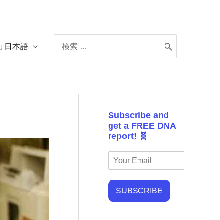
Search
日本語
for:
Subscribe and
get a FREE DNA
report! 🧬
SUBSCRIBE