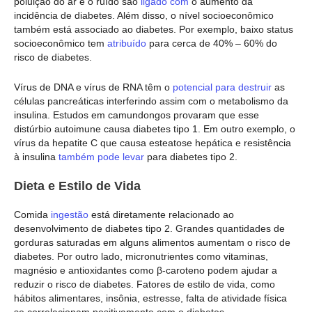
poluição do ar e o ruído são
ligado
com
o aumento da
incidência de diabetes. Além disso, o nível socioeconômico
também está associado ao diabetes. Por exemplo, baixo status
socioeconômico tem
atribuído
para cerca de 40% – 60% do
risco de diabetes.
Vírus de DNA e vírus de RNA têm o
potencial para destruir
as
células pancreáticas interferindo assim com o metabolismo da
insulina. Estudos em camundongos provaram que esse
distúrbio autoimune causa diabetes tipo 1. Em outro exemplo, o
vírus da hepatite C que causa esteatose hepática e resistência
à insulina
também pode levar
para diabetes tipo 2.
Dieta e Estilo de Vida
Comida
ingestão
está diretamente relacionado ao
desenvolvimento de diabetes tipo 2. Grandes quantidades de
gorduras saturadas em alguns alimentos aumentam o risco de
diabetes. Por outro lado, micronutrientes como vitaminas,
magnésio e antioxidantes como β-caroteno podem ajudar a
reduzir o risco de diabetes. Fatores de estilo de vida, como
hábitos alimentares, insônia, estresse, falta de atividade física
se correlacionam positivamente com o diabetes.