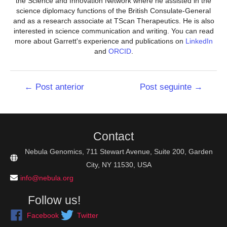
the Science and Innovation Network where he assisted in the
science diplomacy functions of the British Consulate-General
and as a research associate at TScan Therapeutics. He is also
interested in science communication and writing. You can read
more about Garrett's experience and publications on
LinkedIn
and
ORCID
.
Navegação
←
Post anterior
Post seguinte
→
de
Post
Contact
Nebula Genomics, 711 Stewart Avenue, Suite 200, Garden
City, NY 11530, USA
info@nebula.org
Follow us!
Facebook
Twitter