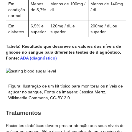
Em
Menos
Menos de 100mg /
Menos de 140mg
condição
de 5,7%
dL
/ dL
normal
Em
6,5% e
126mg / dL e
200mg / dL ou
diabetes
superior
superior
superior
Tabela: Resultado que descreve os valores dos níveis de
glicose no sangue para diferentes testes de diagnóstico,
Fonte:
ADA (diagnóstico)
Figura: Ilustração de um kit típico para monitorar os níveis de
açúcar no sangue, Fonte da imagem: Jessica Mertz,
Wikimedia Commons, CC-BY 2.0
Tratamentos
Pacientes diabéticos devem prestar atenção aos seus níveis de
açúcar no sangue. Além disso, tratamentos de uma equipe de