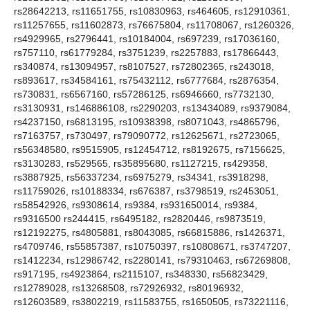
rs28642213, rs11651755, rs10830963, rs464605, rs12910361,
rs11257655, rs11602873, rs76675804, rs11708067, rs1260326,
rs4929965, rs2796441, rs10184004, rs697239, rs17036160,
rs757110, rs61779284, rs3751239, rs2257883, rs17866443,
rs340874, rs13094957, rs8107527, rs72802365, rs243018,
rs893617, rs34584161, rs75432112, rs6777684, rs2876354,
rs730831, rs6567160, rs57286125, rs6946660, rs7732130,
rs3130931, rs146886108, rs2290203, rs13434089, rs9379084,
rs4237150, rs6813195, rs10938398, rs8071043, rs4865796,
rs7163757, rs730497, rs79090772, rs12625671, rs2723065,
rs56348580, rs9515905, rs12454712, rs8192675, rs7156625,
rs3130283, rs529565, rs35895680, rs1127215, rs429358,
rs3887925, rs56337234, rs6975279, rs34341, rs3918298,
rs11759026, rs10188334, rs676387, rs3798519, rs2453051,
rs58542926, rs9308614, rs9384, rs931650014, rs9384,
rs9316500 rs244415, rs6495182, rs2820446, rs9873519,
rs12192275, rs4805881, rs8043085, rs66815886, rs1426371,
rs4709746, rs55857387, rs10750397, rs10808671, rs3747207,
rs1412234, rs12986742, rs2280141, rs79310463, rs67269808,
rs917195, rs4923864, rs2115107, rs348330, rs56823429,
rs12789028, rs13268508, rs72926932, rs80196932,
rs12603589, rs3802219, rs11583755, rs1650505, rs73221116,