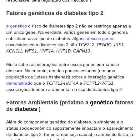
responsável pela regulação dos linfócitos T.
Fatores genéticos de diabetes tipo 2
o
genético
o risco de diabetes tipo 2 não se restringe apenas a
um único gene. Na verdade, vários genes em todo o genoma
sublinham esse tipo de diabetes.
Alguns desses genes
associados com diabetes tipo 2 são
TCF7L2, PPARG, IRS1,
KCNJ11, WFS1, HNF1A, HNF1B, CAPN10
.
Muito sobre as interações entre esses genes permanece
obscuro. No entanto, um dos poucos estudos (em uma
população de judeus Ashkenazi) sobre a interação genética
demonstrado
que o
TCF7L2-HNF4A
e
TCF7L2-WFS1
associações tendem a aumentar o risco de diabetes tipo 2.
Fatores Ambientais
(próximo a
genético
fatores
de
diabetes
)
Além do componente genético do diabetes, o ambiente e o
status socioeconômico supostamente impactam o aparecimento
do diabetes tipo 2. Embora não seja causal, o ambiente físico, a