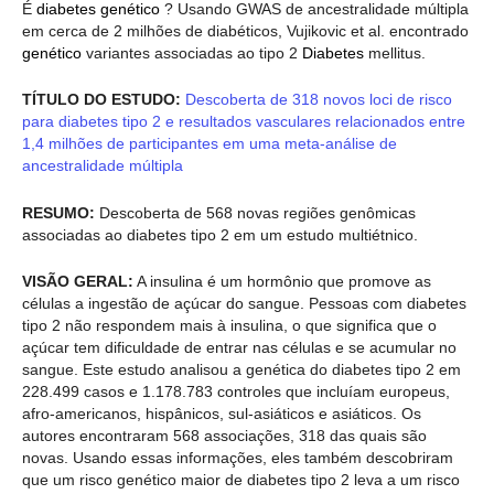
É
diabetes genético
? Usando GWAS de ancestralidade múltipla
em cerca de 2 milhões de diabéticos, Vujikovic et al. encontrado
genético
variantes associadas ao tipo 2
Diabetes
mellitus.
TÍTULO DO ESTUDO:
Descoberta de 318 novos loci de risco
para diabetes tipo 2 e resultados vasculares relacionados entre
1,4 milhões de participantes em uma meta-análise de
ancestralidade múltipla
RESUMO:
Descoberta de 568 novas regiões genômicas
associadas ao diabetes tipo 2 em um estudo multiétnico.
VISÃO GERAL:
A insulina é um hormônio que promove as
células a ingestão de açúcar do sangue. Pessoas com diabetes
tipo 2 não respondem mais à insulina, o que significa que o
açúcar tem dificuldade de entrar nas células e se acumular no
sangue. Este estudo analisou a genética do diabetes tipo 2 em
228.499 casos e 1.178.783 controles que incluíam europeus,
afro-americanos, hispânicos, sul-asiáticos e asiáticos. Os
autores encontraram 568 associações, 318 das quais são
novas. Usando essas informações, eles também descobriram
que um risco genético maior de diabetes tipo 2 leva a um risco