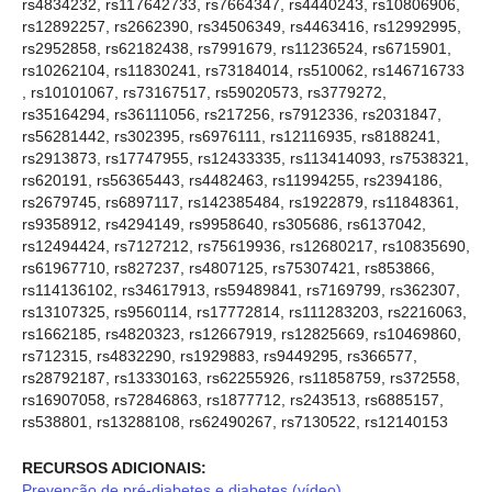
rs4834232, rs117642733, rs7664347, rs4440243, rs10806906,
rs12892257, rs2662390, rs34506349, rs4463416, rs12992995,
rs2952858, rs62182438, rs7991679, rs11236524, rs6715901,
rs10262104, rs11830241, rs73184014, rs510062, rs146716733
, rs10101067, rs73167517, rs59020573, rs3779272,
rs35164294, rs36111056, rs217256, rs7912336, rs2031847,
rs56281442, rs302395, rs6976111, rs12116935, rs8188241,
rs2913873, rs17747955, rs12433335, rs113414093, rs7538321,
rs620191, rs56365443, rs4482463, rs11994255, rs2394186,
rs2679745, rs6897117, rs142385484, rs1922879, rs11848361,
rs9358912, rs4294149, rs9958640, rs305686, rs6137042,
rs12494424, rs7127212, rs75619936, rs12680217, rs10835690,
rs61967710, rs827237, rs4807125, rs75307421, rs853866,
rs114136102, rs34617913, rs59489841, rs7169799, rs362307,
rs13107325, rs9560114, rs17772814, rs111283203, rs2216063,
rs1662185, rs4820323, rs12667919, rs12825669, rs10469860,
rs712315, rs4832290, rs1929883, rs9449295, rs366577,
rs28792187, rs13330163, rs62255926, rs11858759, rs372558,
rs16907058, rs72846863, rs1877712, rs243513, rs6885157,
rs538801, rs13288108, rs62490267, rs7130522, rs12140153
RECURSOS ADICIONAIS:
Prevenção de pré-diabetes e diabetes (vídeo)