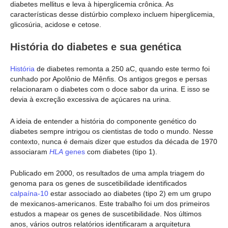
diabetes mellitus e leva à hiperglicemia crônica. As
características desse distúrbio complexo incluem hiperglicemia,
glicosúria, acidose e cetose.
História do diabetes e sua genética
História
de diabetes remonta a 250 aC, quando este termo foi
cunhado por Apolônio de Mênfis. Os antigos gregos e persas
relacionaram o diabetes com o doce sabor da urina. E isso se
devia à excreção excessiva de açúcares na urina.
A ideia de entender a história do componente genético do
diabetes sempre intrigou os cientistas de todo o mundo. Nesse
contexto, nunca é demais dizer que estudos da década de 1970
associaram
HLA
genes
com diabetes (tipo 1).
Publicado em 2000, os resultados de uma ampla triagem do
genoma para os genes de suscetibilidade identificados
calpaína-10
estar associado ao diabetes (tipo 2) em um grupo
de mexicanos-americanos. Este trabalho foi um dos primeiros
estudos a mapear os genes de suscetibilidade. Nos últimos
anos, vários outros relatórios identificaram a arquitetura