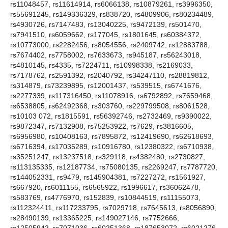
rs11048457, rs11614914, rs6066138, rs10879261, rs3996350,
rs55691245, rs149336329, rs838720, rs4809906, rs80234489,
rs4930726, rs7147483, rs13040225, rs9472139, rs501470,
rs7941510, rs6059662, rs177045, rs1801645, rs60384372,
rs10773000, rs2282456, rs8054556, rs2409742, rs12883788,
rs7674402, rs7758002, rs7633673, rs945187, rs56243018,
rs4810145, rs4335, rs7224711, rs10998338, rs2169033,
rs7178762, rs2591392, rs2040792, rs34247110, rs28819812,
rs314879, rs73239895, rs12001437, rs539515, rs6741676,
rs2277339, rs117316450, rs11078916, rs6792892, rs7659468,
rs6538805, rs62492368, rs303760, rs229799508, rs8061528,
rs10103 072, rs1815591, rs56392746, rs2732469, rs9390022,
rs9872347, rs7132908, rs75253922, rs7629, rs3816605,
rs6956980, rs10408163, rs7895872, rs12419690, rs62618693,
rs6716394, rs17035289, rs10916780, rs12380322, rs6710938,
rs35251247, rs13237518, rs329118, rs4382480, rs2730827,
rs113135335, rs12187734, rs75080135, rs2269247, rs7787720,
rs144052331, rs9479, rs145904381, rs7227272, rs1561927,
rs667920, rs6011155, rs6565922, rs1996617, rs36062478,
rs583769, rs4776970, rs152839, rs10844519, rs11155073,
rs112324411, rs117233795, rs7029718, rs7645613, rs8056890,
rs28490139, rs13365225, rs149027146, rs7752666,
rs12505942, rs7071036, rs60251368, rs187653072, rs6021276,