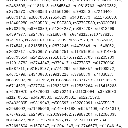
rs2482506, rs11181613, rs3845843, rs10818763, rs8010382,
rs2725370, rs2608953, rs11561066, rs993380, rs7246440,
rs6073143, rs3887059, rs654629, rs34845373, rs111765639,
rs13406280, rs2605281, rs1567353, rs57767539, rs3020781,
rs5762925, rs6766859, rs41304257, rs3872707, rs2613499,
rs4397977, rs924753, rs2188848, rs6549112, rs10737818,
rs247975, rs7240767, rs6712905, rs2867570, rs17662402,
rs174541, rs12185519, rs2872246, rs4479849, rs11646052,
rs2032217, rs7970687, rs7554251, rs112515915, rs9814945,
rs56799554, rs242105, rs61817176, rs2255703, rs2289739,
rs12918782, rs3744347, rs379417, rs4777857, rs61736066,
rs9587811, rs61579137, rs7742292, rs2056857, rs4906272,
rs4671799, rs4343858, rs9913225, rs3755879, rs7483027,
rs6835992, rs11201992, rs9568868, rs28712435, rs1408579,
rs6714523, rs727734, rs12932337, rs12539264, rs13415288,
rs76789970, rs4976033, rs9370243, rs11108094, rs3753693,
rs11240351, rs34298980, rs13099581, rs62271373,
rs34329895, rs9319943, rs506597, rs62262091, rs4655617,
rs2956092, rs71495046, rs149447188, rs9257408, rs1431819,
rs7546252, rs524903, rs200995462, rs9857204, rs12056338,
rs2066827, rs9937296 901.985, rs7134150, rs1885234,
rs72692804, rs1570247, rs12041243, rs12746673, rs11046164,