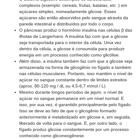
complexos (exemplo: cereais, frutas, batatas,
etc.
) em
açúcares simples, nomeadamente glicose. Esses
açúcares são então absorvidos pelo sangue através da
parede intestinal e distribuídos por todo o corpo.
O pâncreas produz o hormônio insulina nas células β das
ilhotas de Langerhans. A insulina faz com que a glicose
seja transportada para o interior da célula. Uma vez
dentro da célula, a glicose é consumida para produzir
energia em um processo conhecido como glicólise.
Além disso, a insulina também faz com que a glicose seja
armazenada na forma de glicogênio no fígado e também
nas células musculares. Portanto, isso mantém o nível de
açúcar no sangue constante dentro de limites estreitos
(aprox. 80-120 mg / dL ou 4,5-6,7 mmol / L).
Mesmo durante longos períodos de jejum, o nível de
açúcar no sangue permanece em um nível normal. E
isso, por sua vez, é garantido principalmente pelo fígado.
Isso se deve ao fato de que o glicogênio formado
anteriormente é metabolizado em glicose e, em seguida,
liberado de volta para o sangue. E, por outro lado, o
fígado produz glicose constantemente por um processo
conhecido como gliconeogênese.