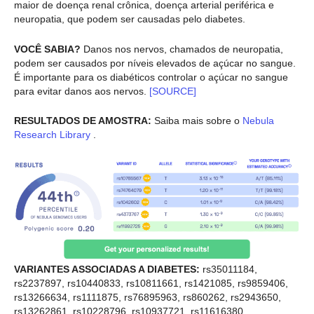
maior de doença renal crônica, doença arterial periférica e
neuropatia, que podem ser causadas pelo diabetes.
VOCÊ SABIA?
Danos nos nervos, chamados de neuropatia,
podem ser causados por níveis elevados de açúcar no sangue.
É importante para os diabéticos controlar o açúcar no sangue
para evitar danos aos nervos.
[SOURCE]
RESULTADOS DE AMOSTRA:
Saiba mais sobre o
Nebula
Research Library
.
VARIANTES ASSOCIADAS A DIABETES:
rs35011184,
rs2237897, rs10440833, rs10811661, rs1421085, rs9859406,
rs13266634, rs1111875, rs76895963, rs860262, rs2943650,
rs13262861, rs10228796, rs10937721, rs11616380,