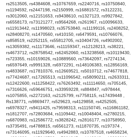
rs2513505, rs4384608, rs10767659, rs2240716, rs10750840,
rs1194592, rs2447198, rs2150999, rs16881572, rs3122231,
rs3012060, rs12151653, rs9438610, rs1327123, rs9927842,
rs6558173, rs73121277, rs9564268, rs261967, rs10096633,
rs11913442, rs11998023, rs35753840, rs11199116, rs2408252,
rs28408270, rs1470560, rs410150, rs6479591, rs10766076,
rs858519, rs2252115, rs55812705, rs10404726, rs4902002,
rs13059382, rs11173646, rs11159347, rs12128213, rs38221,
rs4673712, rs28758542, rs62452060, rs13238568, rs10119430,
rs723355, rs10159026, rs10889560, rs73642097, rs7274134,
rs6597649, rs9991328, rs6972291, rs148106383, rs12856169,
rs4833687, rs17810376, rs12669521, rs5010712, rs74677818,
rs77424687, rs17265513, rs11096542, rs58090211, rs2633311,
rs12422600, rs11258422, rs76263492, rs11114650, rs705145,
rs7316626, rs59646751, rs33959228, rs884847, rs978444,
rs1075855, rs2272163, rs2125799, rs7758115, rs17439448 ,
Rs138771, rs9869477, rs529623, rs4129858, rs4252505,
rs6978327, rs9411425, rs79598313, rs11150745, rs116861182,
rs1812707, rs72803684, rs1109442, rs10048404, rs2780215,
rs6870983, rs12586772, rs3828242, rs2816177, rs10758950,
rs3735491, rs4788815, rs6561273, rs11870735, rs197374 ,
rs73146095, rs11929640, rs4942883, rs10787518, rs4658234,