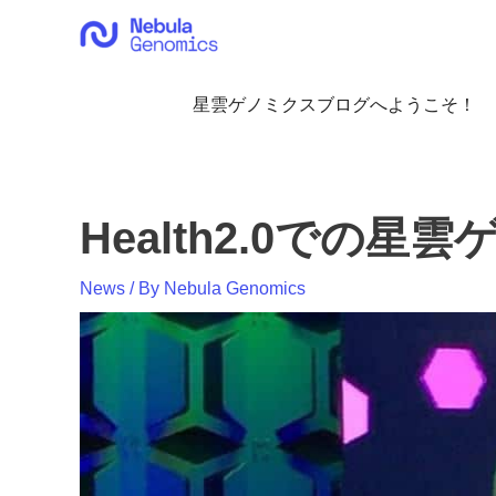
内
容
を
ス
星雲ゲノミクスブログへようこそ！
キ
ッ
プ
Health2.0での星
News
/ By
Nebula Genomics