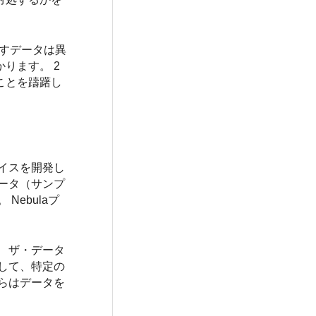
す
データは
異
ります。 2
ことを躊躇し
レイスを開発し
ータ（サンプ
ebulaプ
 ザ・
データ
して、特定の
らはデータを