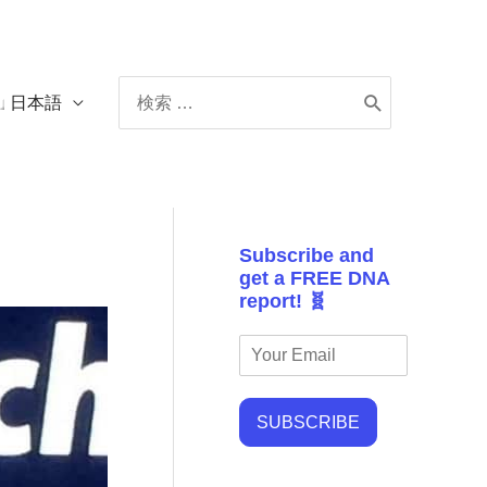
Search
日本語
for:
Subscribe and
get a FREE DNA
report! 🧬
SUBSCRIBE