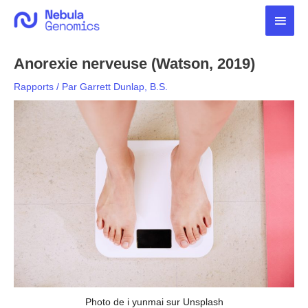
Aller
Men
au
contenu
princ
Anorexie nerveuse (Watson, 2019)
Rapports
/ Par
Garrett Dunlap, B.S.
Photo de i yunmai sur Unsplash