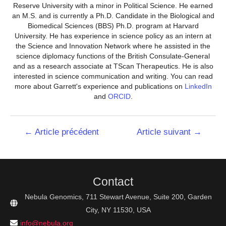
Reserve University with a minor in Political Science. He earned
an M.S. and is currently a Ph.D. Candidate in the Biological and
Biomedical Sciences (BBS) Ph.D. program at Harvard
University. He has experience in science policy as an intern at
the Science and Innovation Network where he assisted in the
science diplomacy functions of the British Consulate-General
and as a research associate at TScan Therapeutics. He is also
interested in science communication and writing. You can read
more about Garrett's experience and publications on
LinkedIn
and
ORCID
.
Navigation
←
Article précédent
Article suivant
→
de
l’article
Contact
Nebula Genomics, 711 Stewart Avenue, Suite 200, Garden
City, NY 11530, USA
info@nebula.org