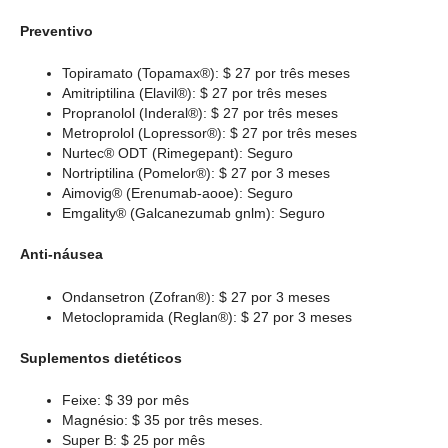
Preventivo
Topiramato (Topamax®): $ 27 por três meses
Amitriptilina (Elavil®): $ 27 por três meses
Propranolol (Inderal®): $ 27 por três meses
Metroprolol (Lopressor®): $ 27 por três meses
Nurtec® ODT (Rimegepant): Seguro
Nortriptilina (Pomelor®): $ 27 por 3 meses
Aimovig® (Erenumab-aooe): Seguro
Emgality® (Galcanezumab gnlm): Seguro
Anti-náusea
Ondansetron (Zofran®): $ 27 por 3 meses
Metoclopramida (Reglan®): $ 27 por 3 meses
Suplementos dietéticos
Feixe: $ 39 por mês
Magnésio: $ 35 por três meses.
Super B: $ 25 por mês