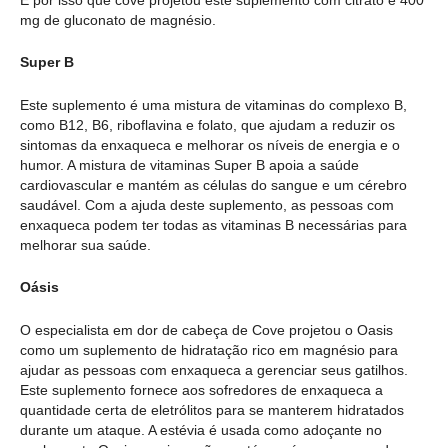
É por isso que cove projetou este suplemento com citrato e 400
mg de gluconato de magnésio.
Super B
Este suplemento é uma mistura de vitaminas do complexo B,
como B12, B6, riboflavina e folato, que ajudam a reduzir os
sintomas da enxaqueca e melhorar os níveis de energia e o
humor. A mistura de vitaminas Super B apoia a saúde
cardiovascular e mantém as células do sangue e um cérebro
saudável. Com a ajuda deste suplemento, as pessoas com
enxaqueca podem ter todas as vitaminas B necessárias para
melhorar sua saúde.
Oásis
O especialista em dor de cabeça de Cove projetou o Oasis
como um suplemento de hidratação rico em magnésio para
ajudar as pessoas com enxaqueca a gerenciar seus gatilhos.
Este suplemento fornece aos sofredores de enxaqueca a
quantidade certa de eletrólitos para se manterem hidratados
durante um ataque. A estévia é usada como adoçante no