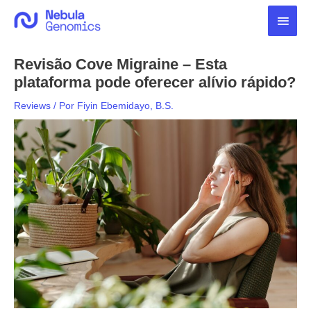
Ir
Men
para
o
princ
conteúdo
Revisão Cove Migraine – Esta
plataforma pode oferecer alívio rápido?
Reviews
/ Por
Fiyin Ebemidayo, B.S.