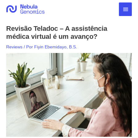
Ir
Men
para
o
princ
conteúdo
Revisão Teladoc – A assistência
médica virtual é um avanço?
Reviews
/ Por
Fiyin Ebemidayo, B.S.