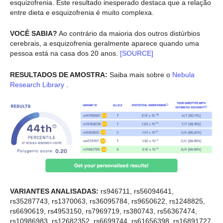
esquizofrenia. Este resultado inesperado destaca que a relação
entre dieta e esquizofrenia é muito complexa.
VOCÊ SABIA?
Ao contrário da maioria dos outros distúrbios
cerebrais, a esquizofrenia geralmente aparece quando uma
pessoa está na casa dos 20 anos.
[SOURCE]
RESULTADOS DE AMOSTRA:
Saiba mais sobre o
Nebula
Research Library
.
VARIANTES ANALISADAS:
rs946711, rs56094641,
rs35287743, rs1370063, rs36095784, rs9650622, rs1248825,
rs6690619, rs4953150, rs7969719, rs380743, rs56367474,
rs10986983, rs12682352, rs6699744, rs61656398, rs16891727,