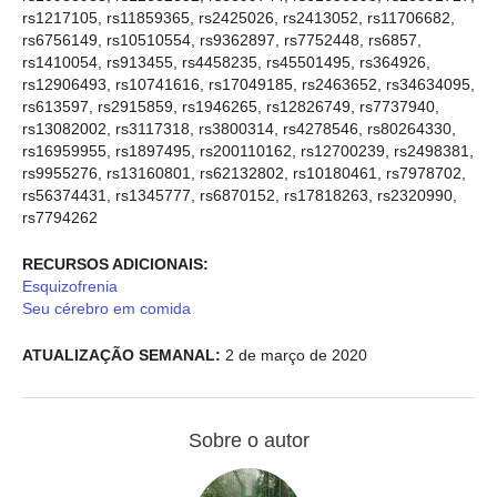
rs1217105, rs11859365, rs2425026, rs2413052, rs11706682,
rs6756149, rs10510554, rs9362897, rs7752448, rs6857,
rs1410054, rs913455, rs4458235, rs45501495, rs364926,
rs12906493, rs10741616, rs17049185, rs2463652, rs34634095,
rs613597, rs2915859, rs1946265, rs12826749, rs7737940,
rs13082002, rs3117318, rs3800314, rs4278546, rs80264330,
rs16959955, rs1897495, rs200110162, rs12700239, rs2498381,
rs9955276, rs13160801, rs62132802, rs10180461, rs7978702,
rs56374431, rs1345777, rs6870152, rs17818263, rs2320990,
rs7794262
RECURSOS ADICIONAIS:
Esquizofrenia
Seu cérebro em comida
ATUALIZAÇÃO SEMANAL:
2 de março de 2020
Sobre o autor