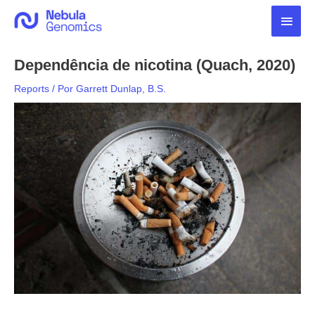
Ir
Men
para
o
princ
conteúdo
Dependência de nicotina (Quach, 2020)
Reports
/ Por
Garrett Dunlap, B.S.