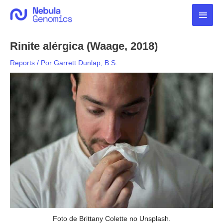
Ir
Men
para
o
princ
conteúdo
Rinite alérgica (Waage, 2018)
Reports
/ Por
Garrett Dunlap, B.S.
Foto de Brittany Colette no Unsplash.