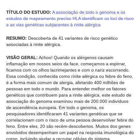
TÍTULO DO ESTUDO:
A associação de todo o genoma e os
estudos de mapeamento preciso HLA identificam os loci de risco
e as vias genéticas subjacentes à rinite alérgica
RESUMO:
Descoberta de 41 variantes de risco genético
associadas à rinite alérgica.
VISÃO GERAL:
Achoo! Quando os alérgenos causam
inflamação em nossos seios da face, começamos a espirrar,
ficamos com os olhos lacrimejantes e com o nariz escorrendo.
Essa condição, conhecida como rinite alérgica ou febre do feno,
é a forma mais comum de alergia, afetando 400 milhões de
pessoas em todo o mundo. Para entender melhor os fatores
genéticos que contribuem para a rinite alérgica, este estudo de
associação do genoma examinou mais de 200.000 indivíduos
de ascendência europeia. Em todo o genoma, os
pesquisadores identificaram 41 variantes genéticas que se
correlacionam com o risco de uma pessoa desenvolver febre do
feno. Entre eles, 20 são recém-descobertos. Muitos dos genes
envolvidos desempenham um papel na resposta imunológica do
corpo, incluindo ajudar a recrutar células do sistema