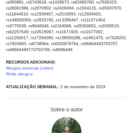
rs950881, rs5743618, rs1438673, rs63406760, rs7936323,
rs28361986, rs2070902, rs2428494, rs1504215, rs35597970,
rs11644510, rs12939457, rs2519093, rs12509403,
rs148505069, rs2815765, rs13395467, rs111371454,
rs9775039, rs9648346, rs2164068, rs35350651, rs2030519,
rs62257549, rs10519067, rs11671925, rs11677002,
rs11256017, rs17294280, rs138050288, rs2461475, rs7328203,
rs7824993, rs6738964, rs9282878764, rs96864493703707,
rs46864494773703705, rs9686449
RECURSOS ADICIONAIS:
Alergias sazonais (vídeo)
Rinite alérgica
ATUALIZAÇÃO SEMANAL:
2 de novembro de 2019
Sobre o autor