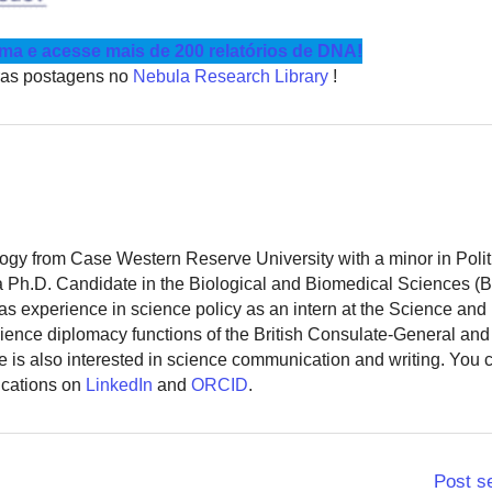
a e acesse mais de 200 relatórios de DNA!
tras postagens no
Nebula Research Library
!
logy from Case Western Reserve University with a minor in Polit
 a Ph.D. Candidate in the Biological and Biomedical Sciences (
as experience in science policy as an intern at the Science and
ience diplomacy functions of the British Consulate-General and
 is also interested in science communication and writing. You
ications on
LinkedIn
and
ORCID
.
Post s