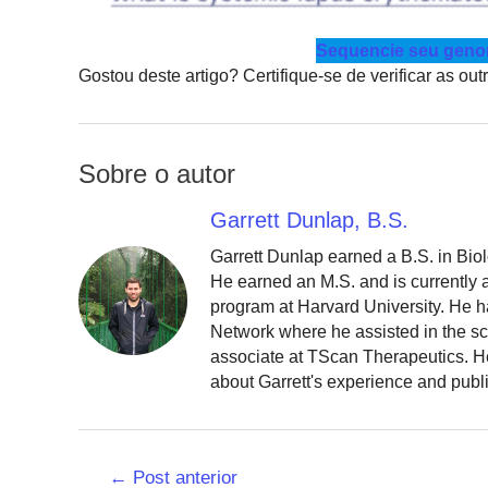
Sequencie seu genom
Gostou deste artigo? Certifique-se de verificar as ou
Sobre o autor
Garrett Dunlap, B.S.
Garrett Dunlap earned a B.S. in Bio
He earned an M.S. and is currently
program at Harvard University. He h
Network where he assisted in the sc
associate at TScan Therapeutics. He
about Garrett's experience and publ
Navegação
←
Post anterior