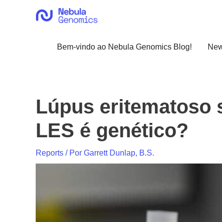
Ir
para
o
conteúdo
Bem-vindo ao Nebula Genomics Blog!
Ne
Lúpus eritematoso 
LES é genético?
Reports
/ Por
Garrett Dunlap, B.S.