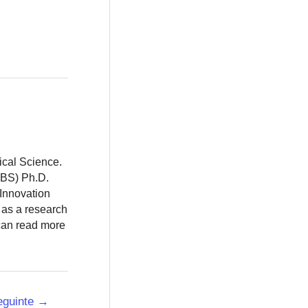
ical Science.
BBS) Ph.D.
 Innovation
 as a research
 can read more
eguinte
→