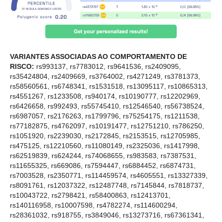
VARIANTES ASSOCIADAS AO COMPORTAMENTO DE
RISCO:
rs993137, rs7783012, rs9641536, rs2409095,
rs35424804, rs2409669, rs3764002, rs4271249, rs3781373,
rs58560561, rs6748341, rs1531518, rs13095117, rs10865313,
rs4551267, rs1233508, rs940174, rs10190777, rs12202969,
rs6426658, rs992493, rs55745410, rs12546540, rs56738524,
rs6987057, rs2176263, rs1799796, rs75254175, rs1211538,
rs77182875, rs4762097, rs10191477, rs12751210, rs786250,
rs1051920, rs2239030, rs2172845, rs2153515, rs12705985,
rs475125, rs12210560, rs11080149, rs2325036, rs1417998,
rs62519839, rs624244, rs74068655, rs983583, rs7387531,
rs11655325, rs669086, rs7594447, rs6884452, rs6874731,
rs7003528, rs2350771, rs114459574, rs4605551, rs13327339,
rs8091761, rs12037322, rs12487748, rs7145844, rs7818737,
rs10043722, rs2798421, rs58400863, rs12413701,
rs140116958, rs10007598, rs4782274, rs114600294,
rs28361032, rs918755, rs3849046, rs13273716, rs67361341,