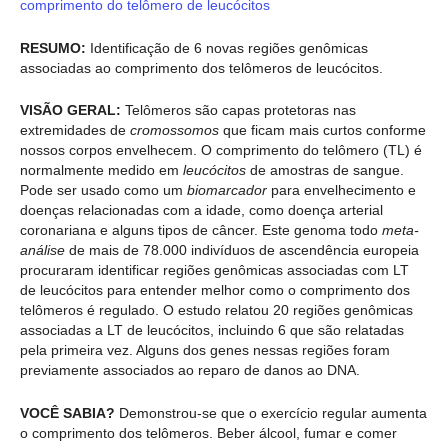
comprimento do telômero de leucócitos
RESUMO:
Identificação de 6 novas regiões genômicas
associadas ao comprimento dos telômeros de leucócitos.
VISÃO GERAL:
Telômeros são capas protetoras nas
extremidades de
cromossomos
que ficam mais curtos conforme
nossos corpos envelhecem. O comprimento do telômero (TL) é
normalmente medido em
leucócitos
de amostras de sangue.
Pode ser usado como um
biomarcador
para envelhecimento e
doenças relacionadas com a idade, como doença arterial
coronariana e alguns tipos de câncer. Este genoma todo
meta-
análise
de mais de 78.000 indivíduos de ascendência europeia
procuraram identificar regiões genômicas associadas com LT
de leucócitos para entender melhor como o comprimento dos
telômeros é regulado. O estudo relatou 20 regiões genômicas
associadas a LT de leucócitos, incluindo 6 que são relatadas
pela primeira vez. Alguns dos genes nessas regiões foram
previamente associados ao reparo de danos ao DNA.
VOCÊ SABIA?
Demonstrou-se que o exercício regular aumenta
o comprimento dos telômeros. Beber álcool, fumar e comer