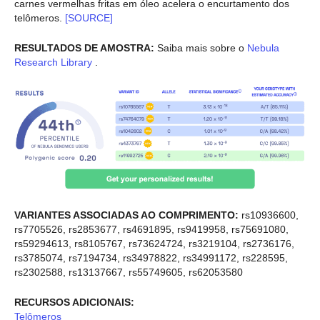
carnes vermelhas fritas em óleo acelera o encurtamento dos
telômeros.
[SOURCE]
RESULTADOS DE AMOSTRA:
Saiba mais sobre o
Nebula
Research Library
.
VARIANTES ASSOCIADAS AO COMPRIMENTO:
rs10936600,
rs7705526, rs2853677, rs4691895, rs9419958, rs75691080,
rs59294613, rs8105767, rs73624724, rs3219104, rs2736176,
rs3785074, rs7194734, rs34978822, rs34991172, rs228595,
rs2302588, rs13137667, rs55749605, rs62053580
RECURSOS ADICIONAIS:
Telômeros