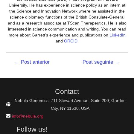
University. He has experience in science policy as an intern at
the Science and Innovation Network where he assisted in the
science diplomacy functions of the British Consulate-General
and as a research associate at TScan Therapeutics. He is also
interested in science communication and writing. You can read
more about Garrett's experience and publications on
LinkedIn
and
ORCID
.
Navegação
←
Post anterior
Post seguinte
→
de
Post
Contact
Nebula Genomics, 711 Stewart Avenue, Suite 200, Garden
City, NY 11530, USA
info@nebula.org
Follow us!