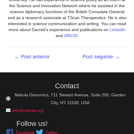
the Science and Innovation Network where he assisted in the
science diplomacy functions of the British Consulate-General
and as a research associate at TScan Therapeutics. He is also
interested in science communication and writing. You can read
more about Garrett's experience and publications on
LinkedIn
and
ORCID
.
Navegação
←
Post anterior
Post seguinte
→
de
Post
Contact
Nebula Genomics, 711 Stewart Avenue, Suite 200, Garden
City, NY 11530, USA
info@nebula.org
Follow us!
Facebook
Twitter