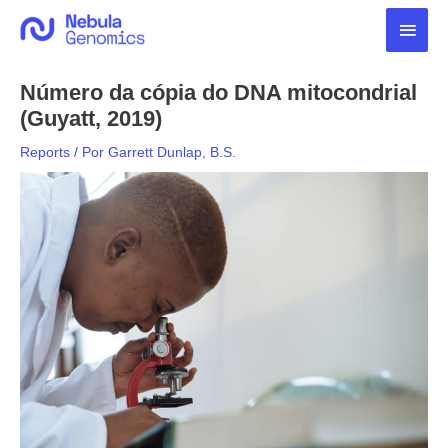
Ir
Men
para
o
princ
conteúdo
Número da cópia do DNA mitocondrial
(Guyatt, 2019)
Reports
/ Por
Garrett Dunlap, B.S.