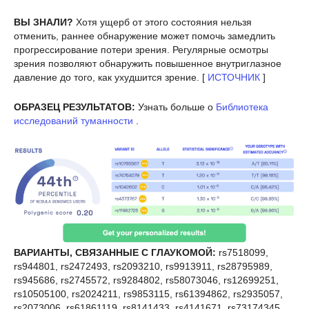
ВЫ ЗНАЛИ?
Хотя ущерб от этого состояния нельзя
отменить, раннее обнаружение может помочь замедлить
прогрессирование потери зрения. Регулярные осмотры
зрения позволяют обнаружить повышенное внутриглазное
давление до того, как ухудшится зрение. [
ИСТОЧНИК
]
ОБРАЗЕЦ РЕЗУЛЬТАТОВ:
Узнать больше о
Библиотека
исследований туманности
.
ВАРИАНТЫ, СВЯЗАННЫЕ С ГЛАУКОМОЙ:
rs7518099,
rs944801, rs2472493, rs2093210, rs9913911, rs28795989,
rs945686, rs2745572, rs9284802, rs58073046, rs12699251,
rs10505100, rs2024211, rs9853115, rs61394862, rs2935057,
rs2073006, rs61861119, rs8141433, rs4141671, rs73174345,