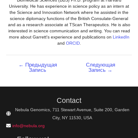
Biomedical Sciences (BBS) Ph.D. program at Harvard
University. He has experience in science policy as an intern at
the Science and Innovation Network where he assisted in the
science diplomacy functions of the British Consulate-General
and as a research associate at TScan Therapeutics. He is also
interested in science communication and writing. You can read
more about Garrett's experience and publications on
LinkedIn
and
ORCID
.
Навигация
←
Предыдущая
Следующая
Запись
Запись
→
по
записям
Contact
Nebula Genomics, 711 Stewart Avenue, Suite 200, Garden
City, NY 11530, USA
info@nebula.org