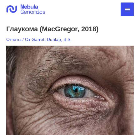
Перейти
Глав
к
содержимому
мен
Глаукома (MacGregor, 2018)
Отчеты
/ От
Garrett Dunlap, B.S.