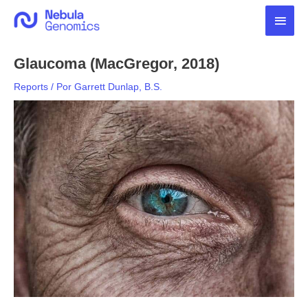
Ir
Men
para
o
princ
conteúdo
Glaucoma (MacGregor, 2018)
Reports
/ Por
Garrett Dunlap, B.S.