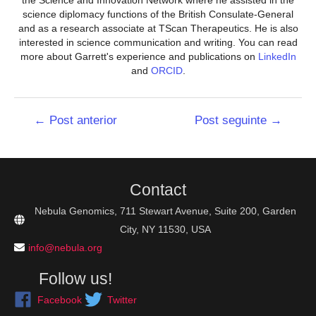
the Science and Innovation Network where he assisted in the
science diplomacy functions of the British Consulate-General
and as a research associate at TScan Therapeutics. He is also
interested in science communication and writing. You can read
more about Garrett's experience and publications on
LinkedIn
and
ORCID
.
Navegação
←
Post anterior
Post seguinte
→
de
Post
Contact
Nebula Genomics, 711 Stewart Avenue, Suite 200, Garden
City, NY 11530, USA
info@nebula.org
Follow us!
Facebook
Twitter