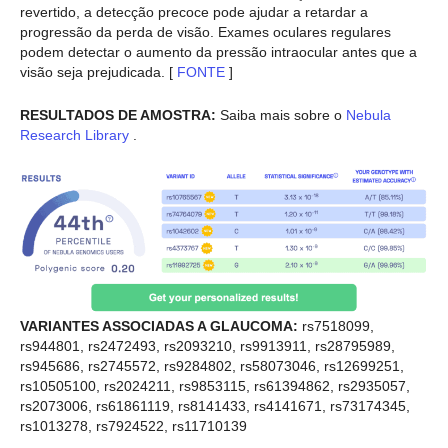
revertido, a detecção precoce pode ajudar a retardar a
progressão da perda de visão. Exames oculares regulares
podem detectar o aumento da pressão intraocular antes que a
visão seja prejudicada. [
FONTE
]
RESULTADOS DE AMOSTRA:
Saiba mais sobre o
Nebula
Research Library
.
VARIANTES ASSOCIADAS A GLAUCOMA:
rs7518099,
rs944801, rs2472493, rs2093210, rs9913911, rs28795989,
rs945686, rs2745572, rs9284802, rs58073046, rs12699251,
rs10505100, rs2024211, rs9853115, rs61394862, rs2935057,
rs2073006, rs61861119, rs8141433, rs4141671, rs73174345,
rs1013278, rs7924522, rs11710139