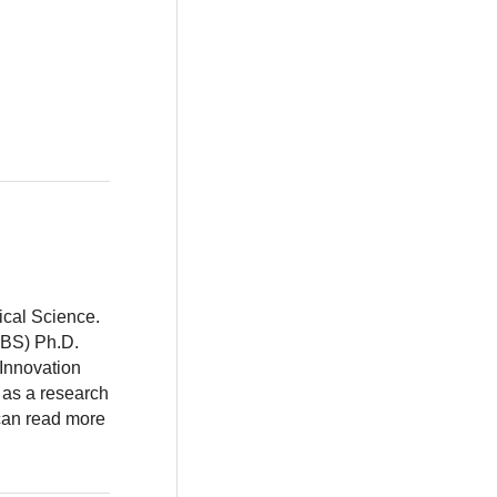
ical Science.
BBS) Ph.D.
 Innovation
 as a research
 can read more