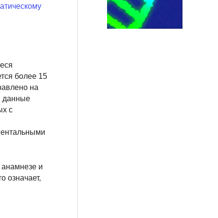
атическому
ееся
ется более 15
равлено на
и данные
ых с
аментальными
 анамнезе и
о означает,