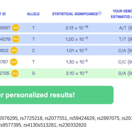
2076295, rs7725218, rs2077551, rs59424629, rs2897075, rs20
 rs9577395, rs4130s513281, rs230332820