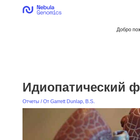
Перейти
к
содержимому
Добро пож
Идиопатический фи
Отчеты
/ От
Garrett Dunlap, B.S.