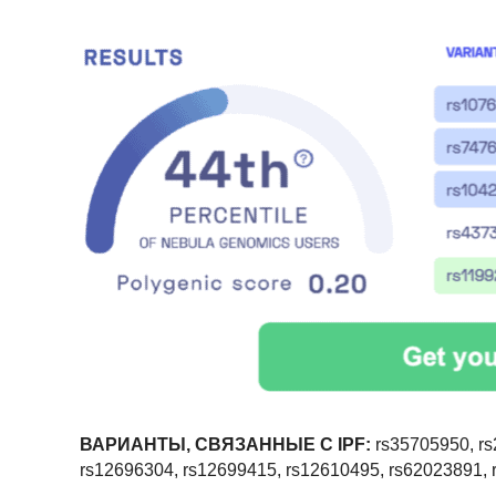
ВАРИАНТЫ, СВЯЗАННЫЕ С IPF:
rs35705950, rs
rs12696304, rs12699415, rs12610495, rs62023891,