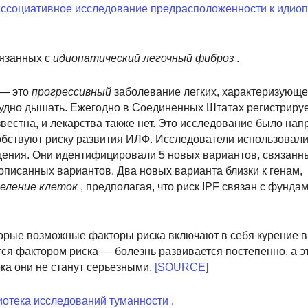
ссоциативное исследование предрасположенности к идиоп
язанных с
идиопатический
легочный
фиброз
.
 — это
прогрессивный
заболевание легких, характеризующ
трудно дышать. Ежегодно в Соединенных Штатах регистриру
вестна, и лекарства также нет. Это исследование было нап
обствуют риску развития ИЛФ. Исследователи использовал
дения. Они идентифицировали 5 новых вариантов, связанн
описанных вариантов. Два новых варианта близки к генам,
еление клеток
, предполагая, что риск IPF связан с фунд
торые возможные факторы риска включают в себя курение в
ся фактором риска — болезнь развивается постепенно, а эт
ока они не станут серьезными.
[SOURCE]
отека исследований туманности
.