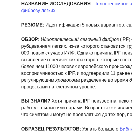
НАЗВАНИЕ ИССЛЕДОВАНИЯ:
Полногеномное а
фиброзу легких
РЕЗЮМЕ:
Идентификация 5 новых вариантов, св
ОБЗОР:
Идиопатический
легочный
фиброз
(IPF)
рубцеванием легких, из-за которого становится 
000 новых случаев ИЛФ. Однако причина IPF неиз
выявление генетических факторов, которые спос
более чем 11000 человек европейского происхож
восприимчивостью к IPF, и подтвердили 11 ранее 
регулирующим
хромосома
разделение во время
д
процессами на клеточном уровне.
ВЫ ЗНАЛИ?
Хотя причина IPF неизвестна, неко
работу с пылью или парами. Возраст также являет
что симптомы могут не проявляться до тех пор, п
ОБРАЗЕЦ РЕЗУЛЬТАТОВ:
Узнать больше о
Библи