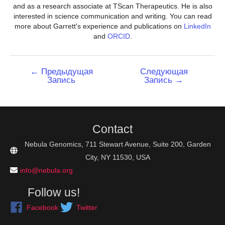
and as a research associate at TScan Therapeutics. He is also
interested in science communication and writing. You can read
more about Garrett's experience and publications on
LinkedIn
and
ORCID
.
Навигация
←
Предыдущая
Следующая
Запись
Запись
→
по
записям
Contact
Nebula Genomics, 711 Stewart Avenue, Suite 200, Garden
City, NY 11530, USA
info@nebula.org
Follow us!
Facebook
Twitter