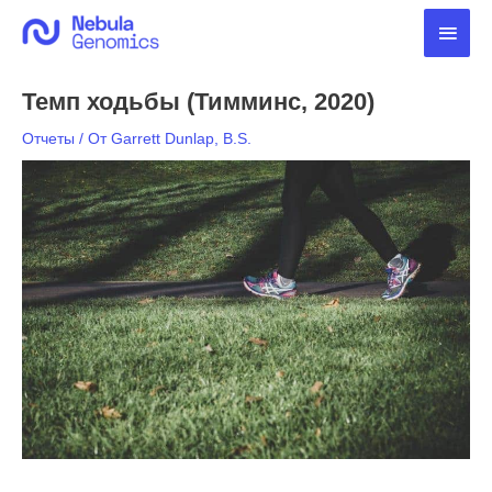
Перейти
Глав
к
содержимому
мен
Темп ходьбы (Тимминс, 2020)
Отчеты
/ От
Garrett Dunlap, B.S.