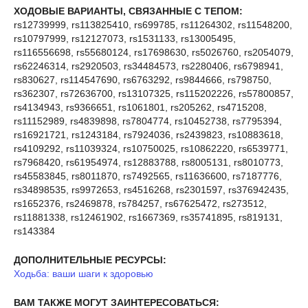
ХОДОВЫЕ ВАРИАНТЫ, СВЯЗАННЫЕ С ТЕПОМ:
rs12739999, rs113825410, rs699785, rs11264302, rs11548200,
rs10797999, rs12127073, rs1531133, rs13005495,
rs116556698, rs55680124, rs17698630, rs5026760, rs2054079,
rs62246314, rs2920503, rs34484573, rs2280406, rs6798941,
rs830627, rs114547690, rs6763292, rs9844666, rs798750,
rs362307, rs72636700, rs13107325, rs115202226, rs57800857,
rs4134943, rs9366651, rs1061801, rs205262, rs4715208,
rs11152989, rs4839898, rs7804774, rs10452738, rs7795394,
rs16921721, rs1243184, rs7924036, rs2439823, rs10883618,
rs4109292, rs11039324, rs10750025, rs10862220, rs6539771,
rs7968420, rs61954974, rs12883788, rs8005131, rs8010773,
rs45583845, rs8011870, rs7492565, rs11636600, rs7187776,
rs34898535, rs9972653, rs4516268, rs2301597, rs376942435,
rs1652376, rs2469878, rs784257, rs67625472, rs273512,
rs11881338, rs12461902, rs1667369, rs35741895, rs819131,
rs143384
ДОПОЛНИТЕЛЬНЫЕ РЕСУРСЫ:
Ходьба: ваши шаги к здоровью
ВАМ ТАКЖЕ МОГУТ ЗАИНТЕРЕСОВАТЬСЯ: