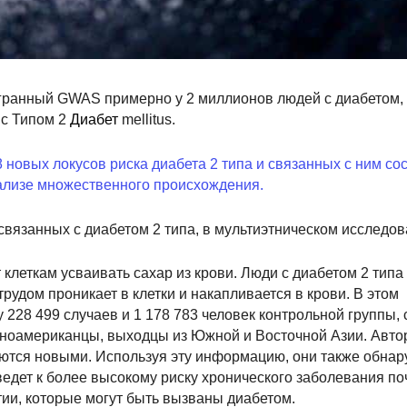
ранный GWAS примерно у 2 миллионов людей с диабетом, Vu
с Типом 2
Диабет
mellitus.
новых локусов риска диабета 2 типа и связанных с ним со
нализе множественного происхождения.
связанных с диабетом 2 типа, в мультиэтническом исследов
клеткам усваивать сахар из крови. Люди с диабетом 2 типа
 трудом проникает в клетки и накапливается в крови. В этом
у 228 499 случаев и 1 178 783 человек контрольной группы,
ноамериканцы, выходцы из Южной и Восточной Азии. Авт
ются новыми. Используя эту информацию, они также обнар
ведет к более высокому риску хронического заболевания по
ии, которые могут быть вызваны диабетом.