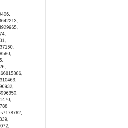
9406,
28642213,
s4929965,
74,
31,
237150,
48580,
5,
26,
rs66815886,
9310463,
196932,
3996350,
01470,
788,
 rs7178762,
339,
 072,