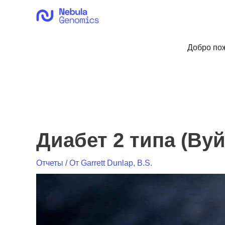
Перейти
к
содержимому
Добро пож
Диабет 2 типа (Вуй
Отчеты
/ От
Garrett Dunlap, B.S.