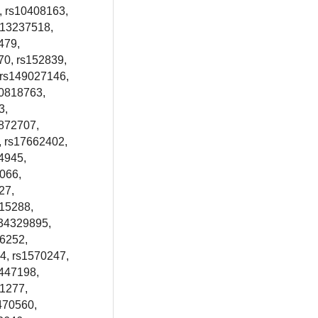
, rs10408163,
s13237518,
479,
70, rs152839,
 rs149027146,
10818763,
3,
3872707,
, rs17662402,
4945,
066,
27,
415288,
s34329895,
46252,
4, rs1570247,
2447198,
21277,
470560,