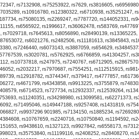
72347, rs7132908, rs75253922, rs7629, rs3816605, rs6956980
17035289, rs10916780, rs12380322, rs6710938, rs35251247, r
2187734, rs75080135, rs2269247, rs7787720, rs144052331, rs9
11155, rs6565922, rs1996617, rs36062478, rs583769, rs47769
, rs7029718, rs7645613, rs8056890, rs28490139, rs13365225,
187653072, rs6021276, rs2482506, rs11181613, rs3845843, rs
3380, rs7246440, rs6073143, rs3887059, rs654629, rs3484537
s57767539, rs3020781, rs5762925, rs6766859, rs41304257, rs
112, rs10737818, rs247975, rs7240767, rs6712905, rs2867570
646052, rs2032217, rs7970687, rs7554251, rs112515915, rs981
289739, rs12918782, rs3744347, rs379417, rs4777857, rs61736
06272, rs4671799, rs4343858, rs9913225, rs3755879, rs74830
1408579, rs6714523, rs727734, rs12932337, rs12539264, rs13
3753693, rs11240351, rs34298980, rs13099581, rs62271373, r
56092, rs71495046, rs149447188, rs9257408, rs1431819, rs75
2066827, rs9937296 901985, rs7134150, rs1885234, rs7269280
s4384608, rs10767659, rs2240716, rs10750840, rs1194592, rs
2151653, rs9438610, rs1327123, rs9927842, rs6558173, rs731
1998023, rs35753840, rs11199116, rs2408252, rs28408270, rs1