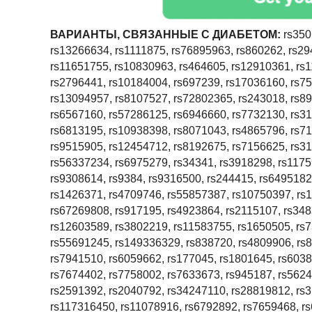
ВАРИАНТЫ, СВЯЗАННЫЕ С ДИАБЕТОМ:
rs350
rs13266634, rs1111875, rs76895963, rs860262, rs2
rs11651755, rs10830963, rs464605, rs12910361, rs
rs2796441, rs10184004, rs697239, rs17036160, rs75
rs13094957, rs8107527, rs72802365, rs243018, rs89
rs6567160, rs57286125, rs6946660, rs7732130, rs3
rs6813195, rs10938398, rs8071043, rs4865796, rs7
rs9515905, rs12454712, rs8192675, rs7156625, rs31
rs56337234, rs6975279, rs34341, rs3918298, rs1175
rs9308614, rs9384, rs9316500, rs244415, rs6495182
rs1426371, rs4709746, rs55857387, rs10750397, rs
rs67269808, rs917195, rs4923864, rs2115107, rs34
rs12603589, rs3802219, rs11583755, rs1650505, rs
rs55691245, rs149336329, rs838720, rs4809906, rs
rs7941510, rs6059662, rs177045, rs1801645, rs603
rs7674402, rs7758002, rs7633673, rs945187, rs5624
rs2591392, rs2040792, rs34247110, rs28819812, rs
rs117316450, rs11078916, rs6792892, rs7659468, rs