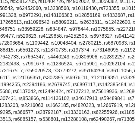
2115, rs55812705, rs10404726, rs4902002, rs13059382, rs1117
758542, rs62452060, rs13238568, rs10119430, rs723355, rs101
9991328, rs6972291, rs148106383, rs12856169, rs4833687, rs
s17265513, rs11096542, rs58090211, rs2633311, rs12422600, 
646751, rs33959228, rs884847, rs978444, rs1075855, rs22721
69477, rs529623, rs4129858, rs4252505, rs6978327, rs941142
rs72803684, rs1109442, rs10048404, rs2780215, rs6870983, r
88815, rs6561273, rs11870735, rs197374 , rs73146095, rs119
17642733, rs7664347, rs4440243, rs10806906, rs12892257, rs
62182438, rs7991679, rs11236524, rs6715901, rs10262104, rs
rs73167517, rs59020573, rs3779272, rs35164294, rs36111056, 
6111, rs121169351, rs302395, rs6976111, rs121169351, rs332
11994255, rs2394186, rs2679745, rs6897117, rs142385484, rs
05686, rs6137042, rs12494424, rs7127212, rs75619936, rs1268
5307421, rs853866, rs114136102, rs34617913, rs59489841, rs
11283203, rs2216063, rs1662185, rs4820323, rs12667919, rs1
49295, rs366577, rs28792187, rs13330163, rs62255926, rs1185
43513, rs6885157, rs538801, rs13288108, rs62490267, rs71305