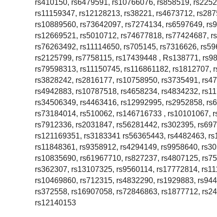
rs410150, rs6479591, rs10766076, rs858519, rs225
rs11159347, rs12128213, rs38221, rs4673712, rs28
rs10889560, rs73642097, rs7274134, rs6597649, rs
rs12669521, rs5010712, rs74677818, rs77424687, r
rs76263492, rs11114650, rs705145, rs7316626, rs59
rs2125799, rs7758115, rs17439448 , Rs138771, rs98
rs79598313, rs11150745, rs116861182, rs1812707, 
rs3828242, rs2816177, rs10758950, rs3735491, rs47
rs4942883, rs10787518, rs4658234, rs4834232, rs1
rs34506349, rs4463416, rs12992995, rs2952858, rs
rs73184014, rs510062, rs146716733 , rs10101067, 
rs7912336, rs2031847, rs56281442, rs302395, rs697
rs121169351, rs3183341 rs56365443, rs4482463, rs
rs11848361, rs9358912, rs4294149, rs9958640, rs3
rs10835690, rs61967710, rs827237, rs4807125, rs7
rs362307, rs13107325, rs9560114, rs17772814, rs1
rs10469860, rs712315, rs4832290, rs1929883, rs94
rs372558, rs16907058, rs72846863, rs1877712, rs2
rs12140153