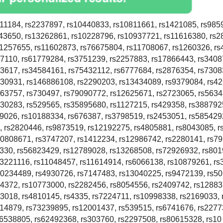
11184, rs2237897, rs10440833, rs10811661, rs1421085, rs985
943650, rs13262861, rs10228796, rs10937721, rs11616380, rs
11257655, rs11602873, rs76675804, rs11708067, rs1260326, r
7110, rs61779284, rs3751239, rs2257883, rs17866443, rs3408
3617, rs34584161, rs75432112, rs6777684, rs2876354, rs7308
130931, rs146886108, rs2290203, rs13434089, rs9379084, rs4
163757, rs730497, rs79090772, rs12625671, rs2723065, rs563
30283, rs529565, rs35895680, rs1127215, rs429358, rs388792
9026, rs10188334, rs676387, rs3798519, rs2453051, rs585429
, rs2820446, rs9873519, rs12192275, rs4805881, rs8043085, 
10808671, rs3747207, rs1412234, rs12986742, rs2280141, rs7
8330, rs56823429, rs12789028, rs13268508, rs72926932, rs80
73221116, rs11048457, rs11614914, rs6066138, rs10879261, rs
80234489, rs4930726, rs7147483, rs13040225, rs9472139, rs5
84372, rs10773000, rs2282456, rs8054556, rs2409742, rs12883
3018, rs4810145, rs4335, rs7224711, rs10998338, rs2169033,
314879, rs73239895, rs12001437, rs539515, rs6741676, rs2277
6538805, rs62492368, rs303760, rs2297508, rs80615328, rs10