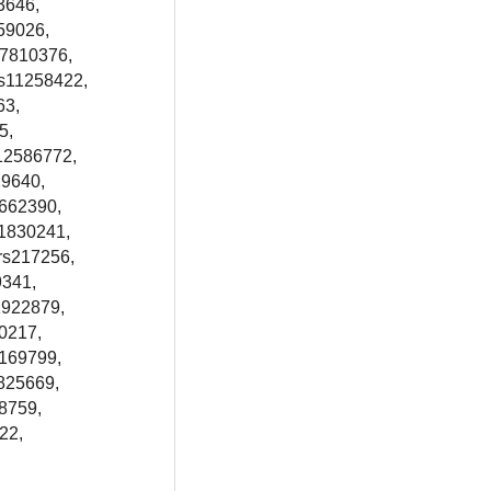
3646,
59026,
17810376,
rs11258422,
63,
5,
s12586772,
29640,
2662390,
11830241,
rs217256,
9341,
1922879,
0217,
7169799,
2825669,
8759,
22,