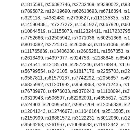
rs1815591, rs56392746, rs2732469, rs9390022, rs98
rs7895872, rs12419690, rs62618693, rs6716394, rs
rs329118, rs4382480, rs2730827, rs113135335, rs1
rs145904381, rs7227272, rs1561927, rs667920, rs60
rs10844519, rs11155073, rs112324411, rs117233795
rs7752666, rs12505942, rs7071036, rs60251368, rs
rs8010382, rs2725370, rs2608953, rs11561066, rs99
rs111765639, rs13406280, rs2605281, rs1567353, r
rs2613499, rs4397977, rs924753, rs2188848, rs6549
rs174541, rs12185519, rs2872246, rs4479849, rs11
rs56799554, rs242105, rs61817176, rs2255703, rs2
rs9587811, rs61579137, rs7742292, rs2056857, rs49
rs6835992, rs11201992, rs9568868, rs28712435, rs
rs76789970, rs4976033, rs9370243, rs11108094, rs
rs9319943, rs506597, rs62262091, rs4655617, rs29
rs524903, rs200995462, rs9857204, rs12056338, rs
rs12041243, rs12746673, rs11046164, rs2513505, r
rs2150999, rs16881572, rs3122231, rs3012060, rs1
rs9564268, rs261967, rs10096633, rs11913442, rs1