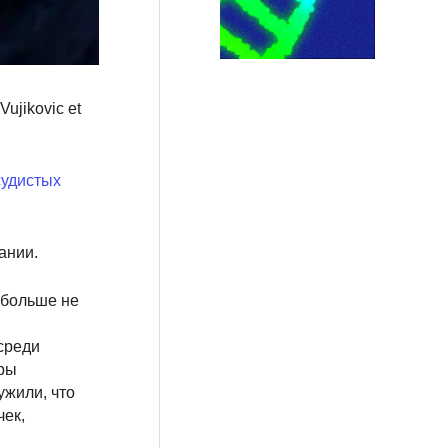
jikovic et
судистых
ании.
 больше не
 среди
оры
ужили, что
чек,