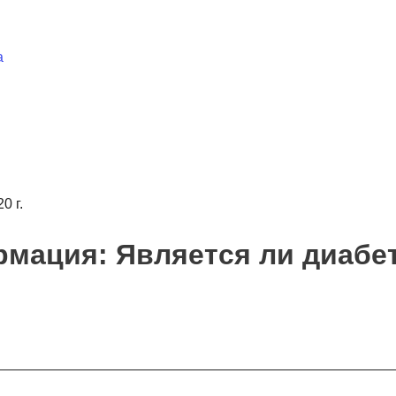
а
0 г.
мация: Является ли диабе