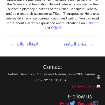
the Science and Innovation Network where he assisted in the
science diplomacy functions of the British Consulate-General
and as a research associate at TScan Therapeutics. He is also
interested in science communication and writing. You can read
more about Garrett's experience and publications on
LinkedIn
.
and
ORCID
تصفّح
→
المقالة السابقة
المقالة التالية
←
المقالات
Contact
Nebula Genomics, 711 Stewart Avenue, Suite 200, Garden
City, NY 11530, USA
info@nebula.org
Follow us!
Twitter
Facebook