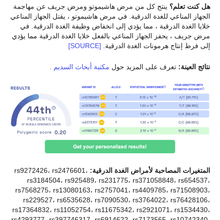
هل كنت تعلم؟
ينتج كل من مرض هاشيموتو ومرض جريف عن مهاجمة
الجهاز المناعي للغدة الدرقية. في مرض هاشيموتو ، يقتل الجهاز المناعي
خلايا الغدة الدرقية ، مما يؤدي إلى انخفاض وظيفة الغدة الدرقية. في
مرض جريف ، يحفز الجهاز المناعي بالفعل خلايا الغدة الدرقية مما يؤدي
إلى فرط إنتاج هرمونات الغدة الدرقية.
[SOURCE]
نتائج العينة:
تعرف على المزيد حول
مكتبة أبحاث السديم
.
المتغيرات المصاحبة لأمراض الغدة الدرقية:
rs9272426، rs2476601،
rs3184504، rs925489، rs231775، rs371058848، rs654537،
rs7568275، rs13080163، rs2757041، rs4409785، rs71508903،
rs229527، rs6535628، rs7090530، rs3764022، rs76428106،
rs17364832، rs11052754، rs11675342، rs2921071، rs1534430،
rs4293777، rs397746317، rs6914622، rs7173565، rs10742340،