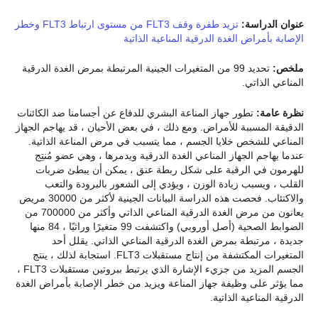
عنوان الدراسة:
تزيد طفرة وقف FLT3 من مستوى ارتباط FLT3 وخطر
الإصابة بأمراض الغدة الدرقية المناعية الذاتية
ملخص:
تحديد 99 من المتغيرات الجينية المرتبطة بمرض الغدة الدرقية
المناعي الذاتي.
نظرة عامة:
تطور جهاز المناعة البشري للدفاع عن أجسامنا ضد الكائنات
الدقيقة المسببة للأمراض. ومع ذلك ، في بعض الأحيان ، قد يهاجم الجهاز
المناعي للشخص خلايا الجسم ، مما يتسبب في مرض المناعة الذاتية.
عندما يهاجم الجهاز المناعي الغدة الدرقية ويدمرها ، وهي عضو مُنتِج
للهرمون في الرقبة على شكل ربطة عنق ، يمكن أن يبطئ ضربات
القلب ، ويسبب زيادة الوزن ، ويؤدي إلى الشعور بالبرودة والتعب
والاكتئاب. فحصت هذه الدراسة البيانات الجينية لأكثر من 30000 مريض
يعانون من مرض الغدة الدرقية المناعي الذاتي وأكثر من 700000 من
الضوابط الصحية (أصل أوروبي) واكتشفت 99 متغيرًا وراثيًا ، 84 منها
جديدة ، مرتبطة بمرض الغدة الدرقية المناعي الذاتي. يقلل أحد
المتغيرات المكتشفة من إنتاج مستقبلات FLT3. استجابة لذلك ، ينتج
الجسم المزيد من جزيء الإشارة الذي يرتبط ببروتين مستقبلات FLT3 ،
مما يؤثر على وظيفة جهاز المناعة ويزيد من خطر الإصابة بأمراض الغدة
الدرقية المناعية الذاتية.