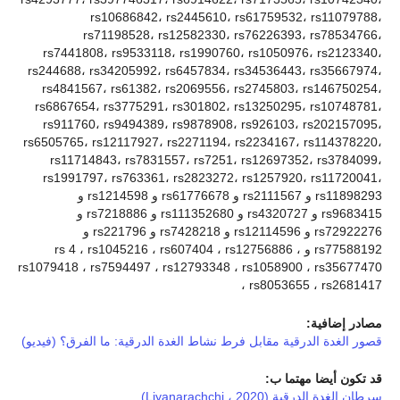
rs10686842، rs2445610، rs61759532، rs11079788،
rs71198528، rs12582330، rs76226393، rs78534766،
rs7441808، rs9533118، rs1990760، rs1050976، rs2123340،
rs244688، rs34205992، rs6457834، rs34536443، rs35667974،
rs4841567، rs61382، rs2069556، rs2745803، rs146750254،
rs6867654، rs3775291، rs301802، rs13250295، rs10748781،
rs911760، rs9494389، rs9878908، rs926103، rs202157095،
rs6505765، rs12117927، rs2271194، rs2234167، rs114378220،
rs11714843، rs7831557، rs7251، rs12697352، rs3784099،
rs1991797، rs763361، rs2823272، rs1257920، rs11720041،
rs11898293 و rs2111567 و rs61776678 و rs1214598 و
rs9683415 و rs4320727 و rs111352680 و rs7218886 و
rs72922276 و rs12114596 و rs7428218 و rs221796 و
rs77588192 و rs 4 ، rs1045216 ، rs607404 ، rs12756886 ،
rs1079418 ، rs7594497 ، rs12793348 ، rs1058900 ، rs35677470
، rs8053655 ، rs2681417
مصادر إضافية:
قصور الغدة الدرقية مقابل فرط نشاط الغدة الدرقية: ما الفرق؟ (فيديو)
قد تكون أيضا مهتما ب:
سرطان الغدة الدرقية (Liyanarachchi ، 2020)