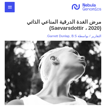
خطي
القائمة
لى
لمحتوى
الرئيس
مرض الغدة الدرقية المناعي الذاتي
(Saevarsdottir ، 2020)
التقارير
/ بواسطة
Garrett Dunlap, B.S.