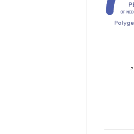
rs و rs2076295 و rs7725218 و rs2077551 و rs59424629 و rs2897075 و rs2013701 و