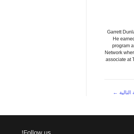
Garrett Dunl
He earned
program at
Network where
associate at 
 التالية
←
Follow us!