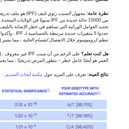
نظرة عامة:
مجهول السبب
رئوي
تليف
(IPF) هو ملف
تدريج
تنظم
كروموسوم
خلال الانفصال
انقسام الخلية
، مما يشير إلى أن خطر IPF مرتبط بال
هل كنت تعلم؟
على الرغم من أن سب
العمر هو أيضًا عامل خطر – يتطور المرض تدريجيًا ، مما يع
نتائج العينة:
تعرف على المزيد حول
مكتبة أبحاث السديم
.