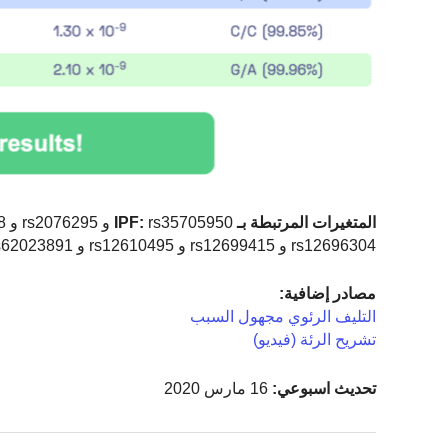
المتغيرات المرتبطة بـ IPF:
rs12696304 و rs12699415 و rs12610495 و rs62023891 و rs9577395 و rs78304132120
مصادر إضافية:
التليف الرئوي مجهول السبب
تشريح الرئة (فيديو)
تحديث اسبوعي:
16 مارس 2020