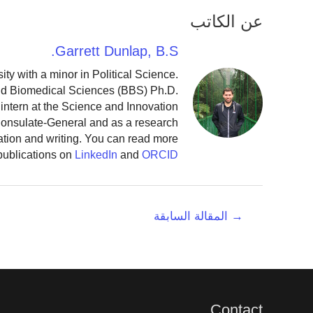
عن الكاتب
Garrett Dunlap, B.S.
y with a minor in Political Science.
and Biomedical Sciences (BBS) Ph.D.
intern at the Science and Innovation
 Consulate-General and as a research
ation and writing. You can read more
publications on
LinkedIn
and
ORCID
تصفّح
→
المقالة السابقة
المقالات
Contact