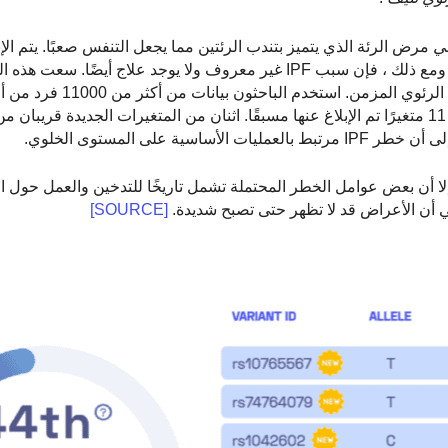
ي
مرض الرئة الذي يتميز بتندب الرئتين مما يجعل التنفس صعبًا. يتم الإب
من 15000 حالة جديدة من IPF سنويًا في الولايات المتحدة. ومع ذلك ، فإن سبب IPF غير معروف ولا يوجد علاج أي
تحديد العوامل الوراثية التي تساهم في خطر الإصابة بالتليف ا
حددوا 5 متغيرات جديدة مرتبطة بالحساسية لـ IPF ، وأكدوا 11 متغيرًا تم الإبلاغ عنها مسبقًا. اثنان من المتغيرات الجديد
عمليات الأساسية على المستوى الخلوي.
ب IPF غير معروف ، إلا أن بعض عوامل الخطر المحتملة تشمل تاريخًا للتدخين والعمل حول ا
ني أن الأعراض قد لا تظهر حتى تصبح شديدة.
[SOURCE]