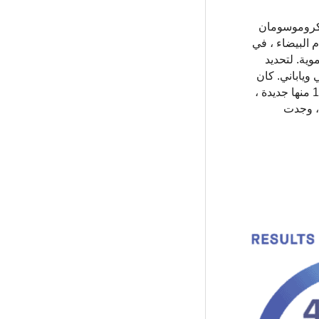
الإناث كروموسومان
جسم ، وخاصة خلايا الدم البيضاء ، في
ية. لتحديد
نومات أكثر من 750.000 ذكر من أصل أوروبي وياباني. كان
هناك فقدان يمكن اكتشافه في كروموسوم Y في حوالي 20 ٪ من المشاركين الذكور في الدراسة. حددت الدراسة 156 متغيرًا ، 137 منها جديدة ،
 فقط عند الذكور ، وجدت