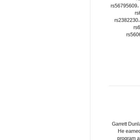
rs56795609،
rs
rs2382230،
rs
rs560
Garrett Dunl
He earned
program at