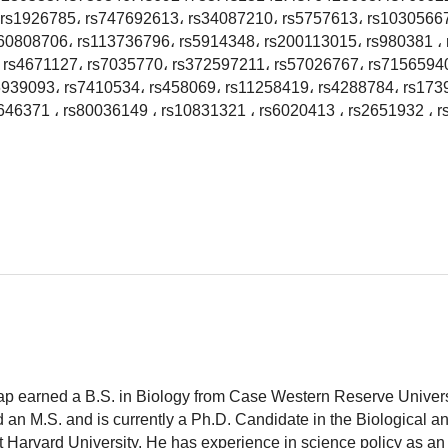
 rs1926785، rs747692613، rs34087210، rs5757613، rs10305667
60808706، rs113736796، rs5914348، rs200113015، rs980381 ،
 rs4671127، rs7035770، rs372597211، rs57026767، rs7156594
6939093، rs7410534، rs458069، rs11258419، rs4288784، rs173
646371 ، rs80036149 ، rs10831321 ، rs6020413 ، rs2651932 ، 
ap earned a B.S. in Biology from Case Western Reserve Universit
 an M.S. and is currently a Ph.D. Candidate in the Biological 
 Harvard University. He has experience in science policy as an 