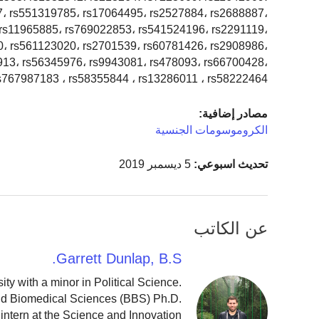
، rs551319785، rs17064495، rs2527884، rs2688887،
 rs11965885، rs769022853، rs541524196، rs2291119،
0، rs561123020، rs2701539، rs60781426، rs2908986،
913، rs56345976، rs9943081، rs478093، rs66700428،
rs767987183 ، rs58355844 ، rs13286011 ، rs58222464
مصادر إضافية:
الكروموسومات الجنسية
تحديث اسبوعي:
5 ديسمبر 2019
عن الكاتب
Garrett Dunlap, B.S.
y with a minor in Political Science.
and Biomedical Sciences (BBS) Ph.D.
intern at the Science and Innovation