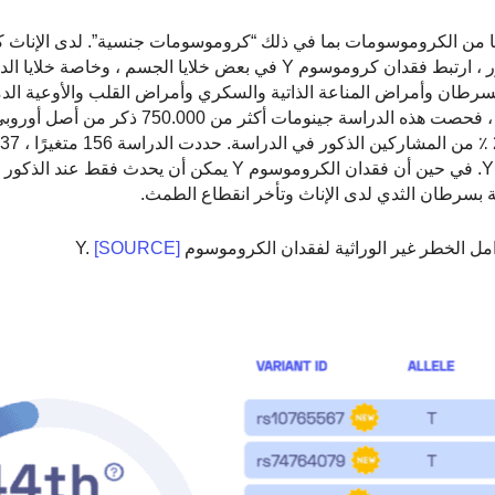
ئة الحمض النووي الخاص بنا في 23 زوجًا من الكروموسومات بما في ذلك “كروموسومات جنسية”. لدى 
X ، بينما لدى الذكور كروموسوم Y واحد وواحد X. في الذكور ، ارتبط فقدان كروموسوم Y في بعض خلايا ال
لسرطان وأمراض المناعة الذاتية والسكري وأمراض القلب والأوعية الدمو
العوامل الوراثية التي قد تهيئ الذكر لفقدان الكروموسوم Y ، فحصت هذه الدراسة جي
والتي تفسر معًا أكثر من 30 ٪ من وراثة فقدان كروموسوم Y. في حين أن فقدان الكروموسوم Y يمكن أن يحدث
بة بسرطان الثدي لدى الإناث وتأخر انقطاع الطمث.
امل الخطر غير الوراثية لفقدان الكروموسوم Y.
[SOURCE]