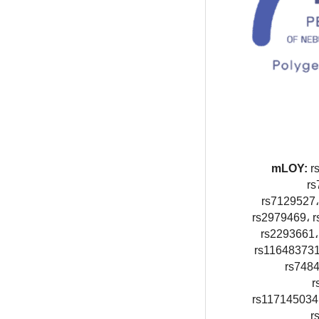
rs
rs
rs7129527،
rs2979469، 
rs2293661،
rs116483731
rs7484
r
rs117145034 
r