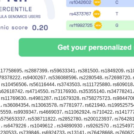
17758695، rs2887399، rs59633341، rs381500، rs1849209، rs1
78378222، rs9400267، rs536088596، rs2280548، rs72698720، 
 rs10456506، rs56116444، rs3743503، rs111725880، rs609018
rs62618742، rs4714550، rs73176930، rs35355140، rs34778241،
 rs11769630، rs4981287، rs11679328، rs758275723، rs984470
، rs36084354، rs13063578، rs7781977، rs621940، rs19952575
5559، rs9939347، rs4669037، rs11062924، rs710422، rs14177
s575653337، rs538711822، rs2852780، rs200123937، rs764281
، rs6479226 ، rs1049612 ، rs34890930 ، rs9262570 ، rs1254973
s230533، rs739846، rs6924733، rs13141، rs76428668، rs76062