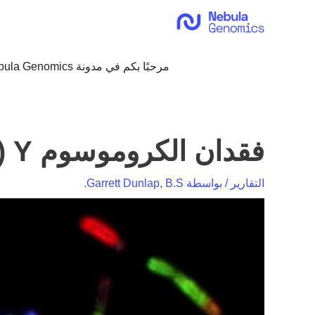
خطي
لى
لمحتوى
مرحبًا بكم في مدونة Nebula Genomics!
فقدان الكروموسوم Y (طومسون ، 2019)
التقارير
/ بواسطة
Garrett Dunlap, B.S.