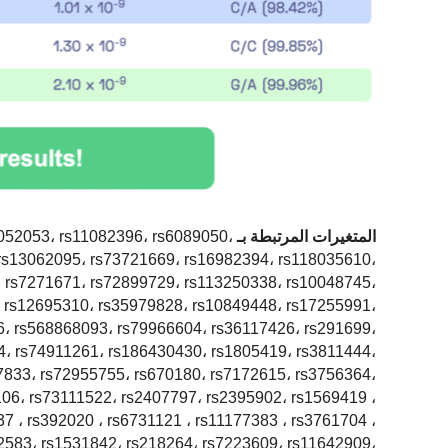
المتغيرات المرتبطة بـ mLOY:
052053، rs11082396، rs6089050،
rs13062095، rs73721669، rs16982394، rs118035610،
، rs7271671، rs72899729، rs113250338، rs10048745،
 rs12695310، rs35979828، rs10849448، rs17255991،
6، rs568868093، rs79966604، rs36117426، rs291699،
4، rs74911261، rs186430430، rs1805419، rs3811444،
7833، rs72955755، rs670180، rs7172615، rs3756364،
06، rs73111522، rs2407797، rs2395902، rs1569419 ،
7 ، rs392020 ، rs6731121 ، rs11177383 ، rs3761704 ،
2583، rs1531842، rs218264، rs7223609، rs11642909،