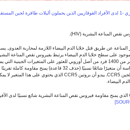
مقاومة عدوى فيروس العوز المناعي البشري -1 لدى الأفراد القوقازيين الذين يحملون أليلات طافرة لجين 
نقص المناعة البشرية (HIV).
وس نقص المناعة البشرية (HIV) جهاز المناعة عن طريق قتل خلايا الدم البيضاء اللازمة لمحاربة الع
اعة المكتسب (الإيدز). CCR5 هو بروتين موجود على سطح خلايا الدم البيضاء يرتبط بفيروس نقص المناعة
لدخول الخلايا. نظرت هذه الدراسة في الجين CCR5 في أكثر من 1400 فرد من أصل أوروبي للعثور على المتغيرات الجيني
بخطر الإصابة بفيروس نقص المناعة البشرية. اكتشفت الدراسة أن متغيرًا شائعًا نسبيًا (حذف 32 قاعد
نقص المناعة البشرية إذا كان موجودًا في كلتا نسختين من الجين CCR5. يبدو أن بروتين CCR5 الذي يحتوي
دم البيضاء.
في حين أن المتغير الجيني في الجين CCR5 الذي يمنح مقاومة فيروس نقص المناعة البشرية شائع نسبيًا لدى