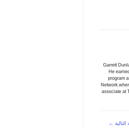
Garrett Dunl
He earned
program at
Network where
associate at 
 التالية
←