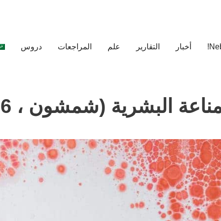
أخبار
التقارير
علم
المراجعات
دروس
ة البشرية (شمشون ، 1996)