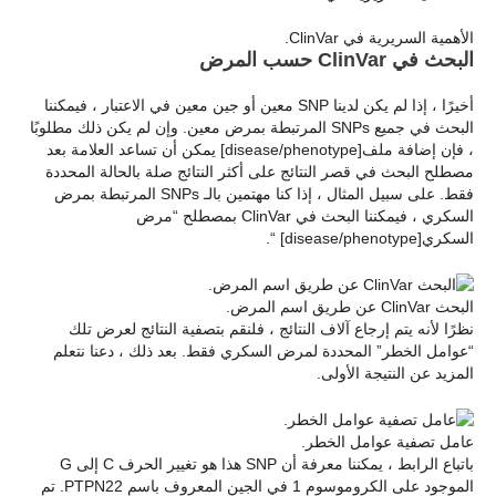
الأهمية السريرية في ClinVar.
البحث في ClinVar حسب المرض
أخيرًا ، إذا لم يكن لدينا SNP معين أو جين معين في الاعتبار ، فيمكننا
البحث في جميع SNPs المرتبطة بمرض معين. وإن لم يكن ذلك مطلوبًا
، فإن إضافة ملف[disease/phenotype] يمكن أن تساعد العلامة بعد
مصطلح البحث في قصر النتائج على أكثر النتائج صلة بالحالة المحددة
فقط. على سبيل المثال ، إذا كنا مهتمين بالـ SNPs المرتبطة بمرض
السكري ، فيمكننا البحث في ClinVar بمصطلح “مرض
السكري[disease/phenotype] “.
البحث ClinVar عن طريق اسم المرض.
نظرًا لأنه يتم إرجاع آلاف النتائج ، فلنقم بتصفية النتائج لعرض تلك
“عوامل الخطر” المحددة لمرض السكري فقط. بعد ذلك ، دعنا نتعلم
المزيد عن النتيجة الأولى.
عامل تصفية عوامل الخطر.
باتباع الرابط ، يمكننا معرفة أن SNP هذا هو تغيير الحرف C إلى G
الموجود على الكروموسوم 1 في الجين المعروف باسم PTPN22. تم