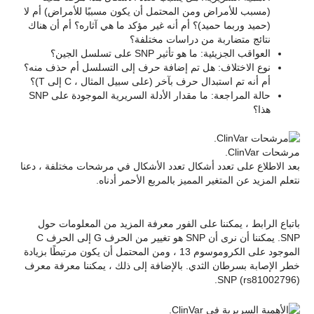
(مسبب للأمراض ومن المحتمل أن يكون مسببًا للأمراض) أم لا
(حميد وربما حميد)؟ أم أنه غير مؤكد ما هي آثاره؟ أم أن هناك
نتائج متضاربة من دراسات مختلفة؟
العواقب الجزيئية: ما هو تأثير SNP على تسلسل الجين؟
نوع الاختلاف: هل تم إضافة حرف إلى التسلسل أم حذف منه؟
أم أنه تم استبدال حرف بآخر (على سبيل المثال ، C إلى T)؟
حالة المراجعة: ما مقدار الأدلة السريرية الموجودة على SNP
هذا؟
مرشحات ClinVar.
بعد الاطلاع على تعدد أشكال تعدد الأشكال في مرشحات مختلفة ، دعنا
نتعلم المزيد عن المتغير المميز بالمربع الأحمر أدناه.
باتباع الرابط ، يمكننا على الفور معرفة المزيد من المعلومات حول
SNP. يمكننا أن نرى أن SNP هو تغيير من الحرف G إلى الحرف C
الموجود على الكروموسوم 13 ، ومن المحتمل أن يكون مرتبطًا بزيادة
خطر الإصابة بسرطان الثدي. بالإضافة إلى ذلك ، يمكننا معرفة معرف
SNP (rs81002796).