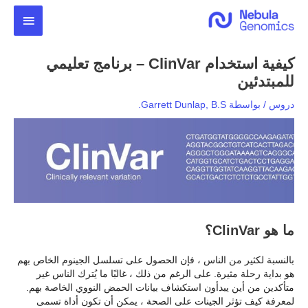
خطي
القائمة
لى
لمحتوى
الرئيس
كيفية استخدام ClinVar – برنامج تعليمي
للمبتدئين
دروس
/ بواسطة
Garrett Dunlap, B.S.
ما هو ClinVar؟
بالنسبة لكثير من الناس ، فإن الحصول على تسلسل الجينوم الخاص بهم
هو بداية رحلة مثيرة. على الرغم من ذلك ، غالبًا ما يُترك الناس غير
متأكدين من أين يبدأون استكشاف بيانات الحمض النووي الخاصة بهم.
لمعرفة كيف تؤثر الجينات على الصحة ، يمكن أن تكون أداة تسمى