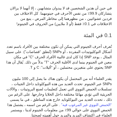
في حين أن هذين الشخصين قد لا يبدوان متشابهين ، إلا أنهما لا يزالان
يتشاركان 99.9٪ من نفس الأحرف في جينومهما. كل الاختلاف بين
فردين عشوائيين ، من مظهرهما إلى مخاطر المرض ، ينبع من
الاختلافات في 0.1٪ فقط (أو 3 ملايين) من الحروف في الجينوم!
0.1 في المئة
تُعرف أحرف الجينوم التي يمكن أن تكون مختلفة بين الأفراد باسم تعدد
أشكال النوكليوتيدات المفردة ، أو SNPs (تُنطق “قصاصات”). على سبيل
المثال ، يوجد SNP إذا كان لدى غالبية الأفراد الحرف “C” في مكان
معين في الجينوم بينما لدى الأقلية الحرف “T” بدلاً من ذلك. يُقال أن هذا
SNP يحتوي على متغيرين محتملين ، أو “أليلات”: C و T.
يقدر العلماء أنه من المحتمل أن يكون هناك ما يصل إلى 100 مليون
SNPs عبر الجينوم. تحدث العديد من هذه النيوكلوتايد داخل الجينات ،
تسلسلات الحمض النووي التي تعمل كتعليمات لصنع البروتينات ، والآلات
الجزيئية التي تؤدي مهامًا مختلفة داخل الخلايا وخارجها. على الرغم من
ذلك ، تحدث العديد من النيوكلوتايد خارج هذه المناطق ، في ما يسمى
“الحمض النووي غير المرغوب فيه”
. على الرغم من اسمه ، يشتمل هذا
الحمض النووي على حوالي 99٪ من معلومات الجينوم لدينا ، ويستمر
العلماء في اكتشاف المزيد والمزيد حول أهميته لصحتنا.