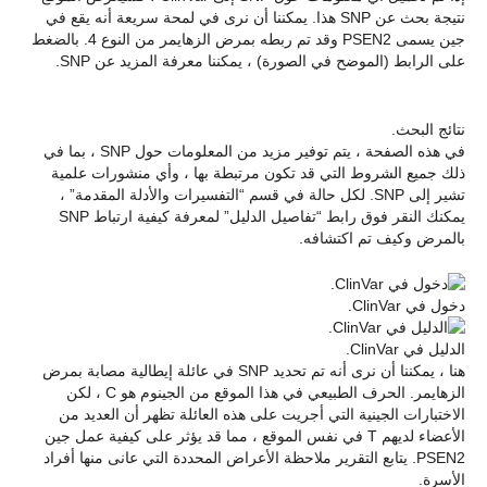
نتيجة بحث عن SNP هذا. يمكننا أن نرى في لمحة سريعة أنه يقع في
جين يسمى PSEN2 وقد تم ربطه بمرض الزهايمر من النوع 4. بالضغط
على الرابط (الموضح في الصورة) ، يمكننا معرفة المزيد عن SNP.
نتائج البحث.
في هذه الصفحة ، يتم توفير مزيد من المعلومات حول SNP ، بما في
ذلك جميع الشروط التي قد تكون مرتبطة بها ، وأي منشورات علمية
تشير إلى SNP. لكل حالة في قسم “التفسيرات والأدلة المقدمة” ،
يمكنك النقر فوق رابط “تفاصيل الدليل” لمعرفة كيفية ارتباط SNP
بالمرض وكيف تم اكتشافه.
دخول في ClinVar.
الدليل في ClinVar.
هنا ، يمكننا أن نرى أنه تم تحديد SNP في عائلة إيطالية مصابة بمرض
الزهايمر. الحرف الطبيعي في هذا الموقع من الجينوم هو C ، لكن
الاختبارات الجينية التي أجريت على هذه العائلة تظهر أن العديد من
الأعضاء لديهم T في نفس الموقع ، مما قد يؤثر على كيفية عمل جين
PSEN2. يتابع التقرير ملاحظة الأعراض المحددة التي عانى منها أفراد
الأسرة.