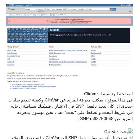
الصفحة الرئيسية لـ ClinVar.
في هذا الموقع ، يمكنك معرفة المزيد عن ClinVar وكيفية تقديم طلبات
جديدة. إذا كان لديك بالفعل SNP في الاعتبار ، فيمكنك ببساطة إدخاله
في شريط البحث والضغط على “بحث”. هنا ، نحن مهتمون بمعرفة
المزيد عن SNP rs63750048.
إذا تم تحميل أي معلومات حول SNP إلى ClinVar ، فسيعرض الموقع