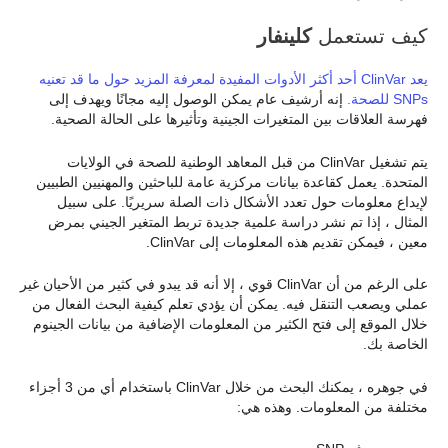
كيف تستعمل
كلينفار
يعد ClinVar أحد أكثر الأدوات المفيدة لمعرفة المزيد حول ما قد تعنيه
SNPs للصحة.
إنه أرشيف عام يمكن الوصول إليه مجانًا ويهدف إلى
فهرسة العلاقات بين المتغيرات الجينية وتأثيرها على الحالة الصحية.
يتم تشغيل ClinVar من قبل المعاهد الوطنية للصحة في الولايات
المتحدة. يعمل كقاعدة بيانات مركزية عامة للباحثين والمهنيين الطبيين
لإيداع معلومات حول تعدد الأشكال ذات الصلة سريريًا. على سبيل
المثال ، إذا تم نشر دراسة علمية جديدة تربط المتغير الجيني بمرض
معين ، فيمكن تقديم هذه المعلومات إلى ClinVar.
على الرغم من أن ClinVar قوي ، إلا أنه قد يبدو في كثير من الأحيان غير
عملي ويصعب التنقل فيه. يمكن أن يؤدي تعلم كيفية البحث الفعال من
خلال الموقع إلى فتح الكثير من المعلومات الإضافية من بيانات الجينوم
الخاصة بك.
في جوهره ، يمكنك البحث من خلال ClinVar باستخدام أي من 3 أجزاء
مختلفة من المعلومات. وهذه هي: