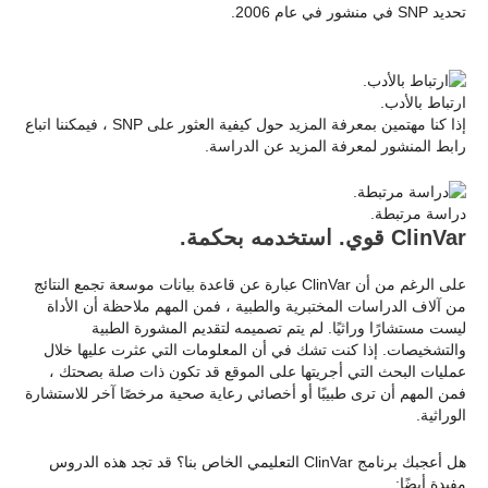
تحديد SNP في منشور في عام 2006.
ارتباط بالأدب.
إذا كنا مهتمين بمعرفة المزيد حول كيفية العثور على SNP ، فيمكننا اتباع
رابط المنشور لمعرفة المزيد عن الدراسة.
دراسة مرتبطة.
ClinVar قوي. استخدمه بحكمة.
على الرغم من أن ClinVar عبارة عن قاعدة بيانات موسعة تجمع النتائج
من آلاف الدراسات المختبرية والطبية ، فمن المهم ملاحظة أن الأداة
ليست مستشارًا وراثيًا. لم يتم تصميمه لتقديم المشورة الطبية
والتشخيصات. إذا كنت تشك في أن المعلومات التي عثرت عليها خلال
عمليات البحث التي أجريتها على الموقع قد تكون ذات صلة بصحتك ،
فمن المهم أن ترى طبيبًا أو أخصائي رعاية صحية مرخصًا آخر للاستشارة
الوراثية.
هل أعجبك برنامج ClinVar التعليمي الخاص بنا؟ قد تجد هذه الدروس
مفيدة أيضًا: