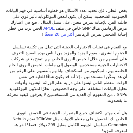
بغض النظر ، فإن تحديد تعدد الأشكال هو خطوة أساسية في فهم البيانات
الجينومية الشخصية. يمكن أن يكون لبعض النيوكلوتايد تأثير قوي على
قابلية الفرد للإصابة بمرض معين. على سبيل المثال ، ضع في اعتبارك
مرض الزهايمر. هناك SNP خاص في ملف
APOE
الجين يزيد من خطر
إصابة الشخص بمرض الزهايمر
أكثر من 20 ضعفًا
!
مع التقدم في تقنيات الاختبارات الجينية التي تقلل من تكلفة تسلسل
الجينوم البشري ، يقوم المزيد والمزيد من الناس بهذه القفزة للتعرف
على أنفسهم من خلال الحمض النووي الخاص بهم. تمنح بعض شركات
الاختبارات الجينية مستخدميها الوصول إلى ملفات الحمض النووي الخام
الخاصة بهم ، لتمكينهم من استكشاف بياناتهم بأنفسهم. على الرغم من
أن هذا يمكّن المستخدمين ، إلا أنه قد يكون شاقًا للغاية في نفس
الوقت. معظم الناس ليسوا على دراية بعلم الوراثة البشرية وأدوات
تحليل البيانات المختلفة. على وجه الخصوص ، نظرًا لملايين النيوكلوتايد
SNPs ، من المفهوم أن العديد من المستخدمين لا يعرفون كيفية معرفة
ما يقصدونه.
هل أنت مهتم باكتشاف جميع المتغيرات الجينية في الحمض النووي
الخاص بك للحصول على معظم الأدوات مثل ClinVar؟ تقدم Nebula
Genomics تسلسل الجينوم الكامل مقابل 299 دولارًا فقط! انقر هنا
لمعرفة المزيد!