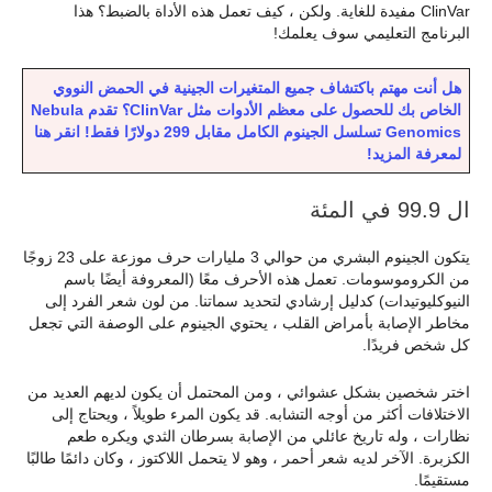
ClinVar مفيدة للغاية. ولكن ، كيف تعمل هذه الأداة بالضبط؟ هذا
البرنامج التعليمي سوف يعلمك!
هل أنت مهتم باكتشاف جميع المتغيرات الجينية في الحمض النووي
الخاص بك للحصول على معظم الأدوات مثل ClinVar؟ تقدم Nebula
Genomics تسلسل الجينوم الكامل مقابل 299 دولارًا فقط! انقر هنا
لمعرفة المزيد!
ال 99.9 في المئة
يتكون الجينوم البشري من حوالي 3 مليارات حرف موزعة على 23 زوجًا
من الكروموسومات. تعمل هذه الأحرف معًا (المعروفة أيضًا باسم
النيوكليوتيدات) كدليل إرشادي لتحديد سماتنا. من لون شعر الفرد إلى
مخاطر الإصابة بأمراض القلب ، يحتوي الجينوم على الوصفة التي تجعل
كل شخص فريدًا.
اختر شخصين بشكل عشوائي ، ومن المحتمل أن يكون لديهم العديد من
الاختلافات أكثر من أوجه التشابه. قد يكون المرء طويلاً ، ويحتاج إلى
نظارات ، وله تاريخ عائلي من الإصابة بسرطان الثدي ويكره طعم
الكزبرة. الآخر لديه شعر أحمر ، وهو لا يتحمل اللاكتوز ، وكان دائمًا طالبًا
مستقيمًا.