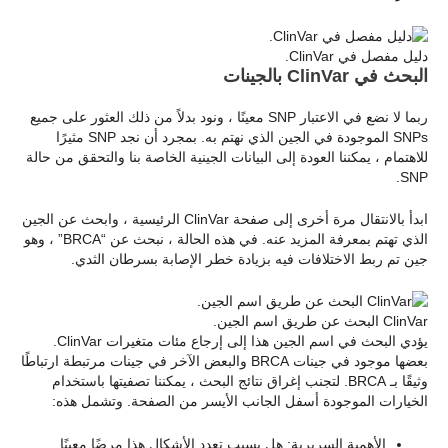
دليل مفصل في ClinVar.
البحث في ClinVar بالجينات
ربما لا نضع في الاعتبار SNP معينًا ، ونود بدلاً من ذلك العثور على جميع
SNPs الموجودة في الجين الذي نهتم به. بمجرد أن نجد SNP مثيرًا
للاهتمام ، يمكننا العودة إلى البيانات الجينية الخاصة بنا والتحقق من حالة
SNP.
ابدأ بالانتقال مرة أخرى إلى صفحة ClinVar الرئيسية ، وابحث عن الجين
الذي تهتم بمعرفة المزيد عنه. في هذه الحالة ، نبحث عن “BRCA” ، وهو
جين تم ربط الاختلافات فيه بزيادة خطر الإصابة بسرطان الثدي.
ClinVar البحث عن طريق اسم الجين.
يؤدي البحث في اسم الجين هذا إلى إرجاع مئات متغيرات ClinVar.
بعضها موجود في جينات BRCA والبعض الآخر في جينات مرتبطة ارتباطًا
وثيقًا بـ BRCA. لتجنب إغراق نتائج البحث ، يمكننا تصفيتها باستخدام
الخيارات الموجودة أسفل الجانب الأيسر من الصفحة. وتشمل هذه:
الأهمية السريرية: هل يسبب تعدد الأشكال هذا مرضًا معينًا