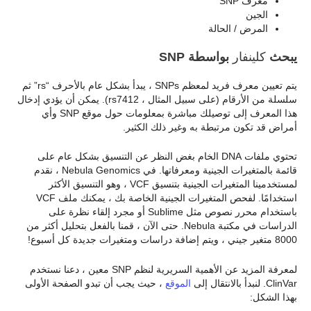
معرف SNP
الجين
المرض / الحالة
يبحث
كلينفار
بواسطة SNP
يتم تعيين معرف فريد لمعظم SNPs ، يبدأ بشكل عام بالأحرف “rs” ثم
سلسلة من الأرقام (على سبيل المثال ، rs7412). يمكن أن يؤدي إدخال
هذا المعرف إلى توصيلك مباشرة بمعلومات حول موقع SNP وأي
أمراض قد تكون مرتبطة به وغير ذلك الكثير.
تحتوي ملفات DNA الخام بغض النظر عن التنسيق بشكل عام على
قائمة بالمتغيرات الجينية ومعرفاتها. في Nebula Genomics ، نقدم
لمستخدمينا المتغيرات الجينية بتنسيق VCF ، وهو التنسيق الأكثر
استخدامًا. لفحص المتغيرات الجينية الخاصة بك ، يمكنك ملف VCF
باستخدام محرر نصوص مثل Sublime أو مجرد إلقاء نظرة على
الدراسات في مكتبة Nebula. حتى الآن ، قمنا بالفعل بتحليل أكثر من
8000 متغير جيني ، ويتم إضافة دراسات ومتغيرات جديدة كل أسبوع!
لمعرفة المزيد عن الأهمية السريرية لنظم SNP معين ، دعنا نستخدم
ClinVar. لنبدأ بالانتقال إلى
الموقع
، حيث يجب أن تبدو الصفحة الأولى
بهذا الشكل: