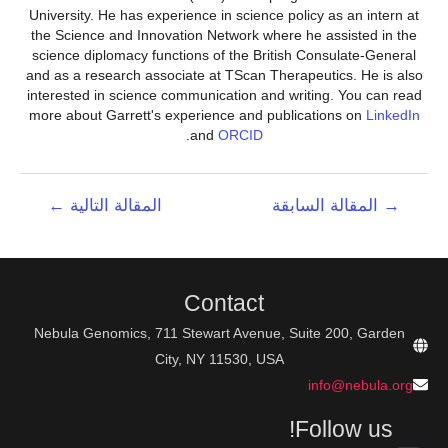
University. He has experience in science policy as an intern at
the Science and Innovation Network where he assisted in the
science diplomacy functions of the British Consulate-General
and as a research associate at TScan Therapeutics. He is also
interested in science communication and writing. You can read
more about Garrett's experience and publications on
LinkedIn
.
and
ORCID
تصفّح
→
المقالة السابقة
المقالة التالية
←
المقالات
Contact
Nebula Genomics, 711 Stewart Avenue, Suite 200, Garden
City, NY 11530, USA
info@nebula.org
Follow us!